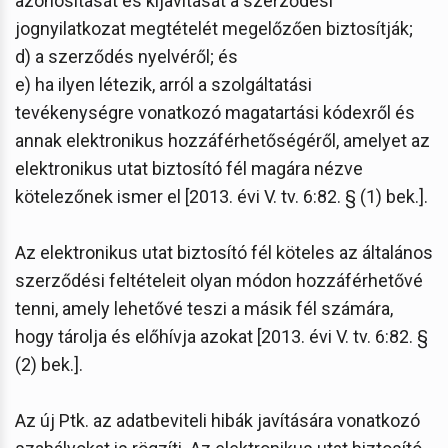
azonosítását és kijavítását a szerződési
jognyilatkozat megtételét megelőzően biztosítják;
d) a szerződés nyelvéről; és
e) ha ilyen létezik, arról a szolgáltatási
tevékenységre vonatkozó magatartási kódexről és
annak elektronikus hozzáférhetőségéről, amelyet az
elektronikus utat biztosító fél magára nézve
kötelezőnek ismer el [2013. évi V. tv. 6:82. § (1) bek.].
Az elektronikus utat biztosító fél köteles az általános
szerződési feltételeit olyan módon hozzáférhetővé
tenni, amely lehetővé teszi a másik fél számára,
hogy tárolja és előhívja azokat [2013. évi V. tv. 6:82. §
(2) bek.].
Az új Ptk. az adatbeviteli hibák javítására vonatkozó