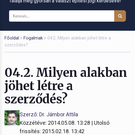
Találja meg gyorsan a választ építési jogi kérdéseire!
Főoldal
Fogalmak
04.2. Milyen alakban jöhet létre a
szerződés?
04.2. Milyen alakban
jöhet létre a
szerződés?
Szerző: Dr. Jámbor Attila
Közzétéve: 2014.05.08. 13:28 | Utolsó
frissítés: 2015.02.18. 13:42