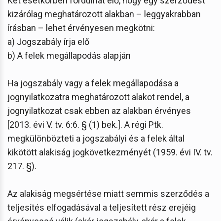
Két esetkörben fordulhat elő, hogy egy szerződést
kizárólag meghatározott alakban – leggyakrabban
írásban – lehet érvényesen megkötni:
a) Jogszabály írja elő
b) A felek megállapodás alapján
Ha jogszabály vagy a felek megállapodása a
jognyilatkozatra meghatározott alakot rendel, a
jognyilatkozat csak ebben az alakban érvényes
[2013. évi V. tv. 6:6. § (1) bek.]. A régi Ptk.
megkülönbözteti a jogszabályi és a felek által
kikötött alakiság jogkövetkezményét (1959. évi IV. tv.
217. §).
Az alakiság megsértése miatt semmis szerződés a
teljesítés elfogadásával a teljesített rész erejéig