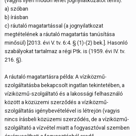
(vagyis ilyen módon lehet jognyilatkozatot tenni):
a) szóban
b) írásban
c) ráutaló magatartással (a jognyilatkozat
megtételének a ráutaló magatartás tanúsítása
minősül) [2013. évi V. tv. 6:4. § (1)-(2) bek.]. Hasonló
szabályokat tartalmaz a régi Ptk. is (1959. évi IV. tv.
216. §).
A ráutaló magatartásra példa: A víziközmű-
szolgáltatásba bekapcsolt ingatlan tekintetében, a
víziközmű-szolgáltató és a lakossági felhasználó
között a közüzemi szerződés a víziközmű-
szolgáltatás igénybevételével is létrejön (vagyis
nincs írásbeli közüzemi szerződés, de a víziközmű-
szolgáltató a vízvétel miatt a fogyasztóval szemben