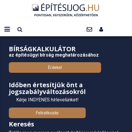
BÍRSÁGKALKULÁTOR
az építésügyi bírság meghatározásához
Érdekel
Időben értesítjük önt a
jogszabályváltozásokról
Kérje INGYENES hírlevelünket!
Feliratkozás
Keresés