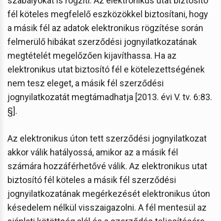
szabályokat is rögzíti. Az elektronikus utat biztosító
fél köteles megfelelő eszközökkel biztosítani, hogy
a másik fél az adatok elektronikus rögzítése során
felmerülő hibákat szerződési jognyilatkozatának
megtételét megelőzően kijavíthassa. Ha az
elektronikus utat biztosító fél e kötelezettségének
nem tesz eleget, a másik fél szerződési
jognyilatkozatát megtámadhatja [2013. évi V. tv. 6:83.
§].
Az elektronikus úton tett szerződési jognyilatkozat
akkor válik hatályossá, amikor az a másik fél
számára hozzáférhetővé válik. Az elektronikus utat
biztosító fél köteles a másik fél szerződési
jognyilatkozatának megérkezését elektronikus úton
késedelem nélkül visszaigazolni. A fél mentesül az