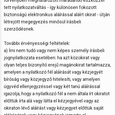
törvényben meghatározott maradandó eszközzel
tett nyilatkozatváltás - így különösen fokozott
biztonságú elektronikus aláírással aláírt okirat - útján
létrejött megegyezés minősül írásbeli
szerződésnek.
További érvényességi feltételek:
a) Írni nem tudó vagy nem képes személy írásbeli
jognyilatkozata esetében: ha azt közokirat vagy
olyan teljes bizonyító erejű magánokirat tartalmazza,
amelyen a nyilatkozó fél aláírását vagy kézjegyét
bíróság vagy közjegyző hitelesíti, vagy amelyen
ügyvéd ellenjegyzéssel vagy két tanú aláírással
igazolja, hogy a nyilatkozó fél a nem általa írt okiratot
előttük írta alá vagy látta el kézjegyével vagy az
okiraton lévő aláírást vagy kézjegyet előttük saját