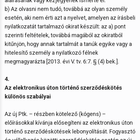
aláírásának vagy kézjegyének ismerte el.
b) Az olvasni nem tudó, továbbá az olyan személy
esetén, aki nem érti azt a nyelvet, amelyen az írásbeli
nyilatkozatát tartalmazó okirat készült: az a) pont
szerinti feltételek, továbbá magából az okiratból
kitűnjön, hogy annak tartalmát a tanúk egyike vagy a
hitelesítő személy a nyilatkozó félnek
megmagyarázta [2013. évi V. tv. 6:7. § (4) bek.].
4.
Az elektronikus úton történő szerződéskötés
különös szabályai
Az új Ptk. – részben kötelező (kógens) –
előírásokkal kívánja elősegíteni az elektronikus úton
történő szerződéskötések lebonyolítását. Fogyasztó