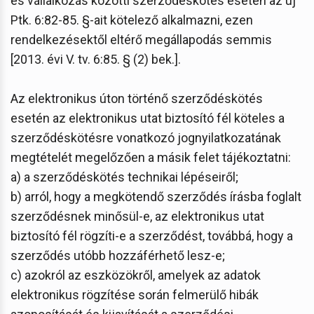
és vállalkozás közötti szerződéskötés esetén az új
Ptk. 6:82-85. §-ait kötelező alkalmazni, ezen
rendelkezésektől eltérő megállapodás semmis
[2013. évi V. tv. 6:85. § (2) bek.].
Az elektronikus úton történő szerződéskötés
esetén az elektronikus utat biztosító fél köteles a
szerződéskötésre vonatkozó jognyilatkozatának
megtételét megelőzően a másik felet tájékoztatni:
a) a szerződéskötés technikai lépéseiről;
b) arról, hogy a megkötendő szerződés írásba foglalt
szerződésnek minősül-e, az elektronikus utat
biztosító fél rögzíti-e a szerződést, továbbá, hogy a
szerződés utóbb hozzáférhető lesz-e;
c) azokról az eszközökről, amelyek az adatok
elektronikus rögzítése során felmerülő hibák