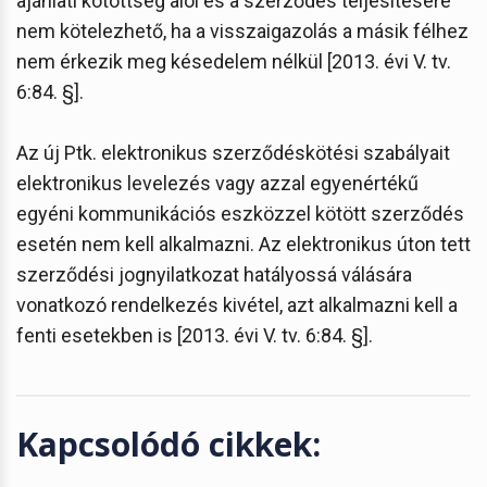
ajánlati kötöttség alól és a szerződés teljesítésére
nem kötelezhető, ha a visszaigazolás a másik félhez
nem érkezik meg késedelem nélkül [2013. évi V. tv.
6:84. §].
Az új Ptk. elektronikus szerződéskötési szabályait
elektronikus levelezés vagy azzal egyenértékű
egyéni kommunikációs eszközzel kötött szerződés
esetén nem kell alkalmazni. Az elektronikus úton tett
szerződési jognyilatkozat hatályossá válására
vonatkozó rendelkezés kivétel, azt alkalmazni kell a
fenti esetekben is [2013. évi V. tv. 6:84. §].
Kapcsolódó cikkek: