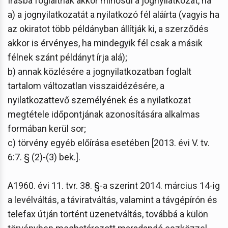
Írásba foglaltnak akkor minősül a jognyilatkozat, ha
a) a jognyilatkozatát a nyilatkozó fél aláírta (vagyis ha
az okiratot több példányban állítják ki, a szerződés
akkor is érvényes, ha mindegyik fél csak a másik
félnek szánt példányt írja alá);
b) annak közlésére a jognyilatkozatban foglalt
tartalom változatlan visszaidézésére, a
nyilatkozattevő személyének és a nyilatkozat
megtétele időpontjának azonosítására alkalmas
formában kerül sor;
c) törvény egyéb előírása esetében [2013. évi V. tv.
6:7. § (2)-(3) bek.].
A1960. évi 11. tvr. 38. §-a szerint 2014. március 14-ig
a levélváltás, a táviratváltás, valamint a távgépírón és
telefax útján történt üzenetváltás, továbbá a külön