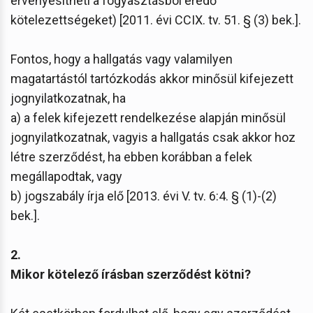
érvényesítheti a fogyasztásból eredő
kötelezettségeket) [2011. évi CCIX. tv. 51. § (3) bek.].
Fontos, hogy a hallgatás vagy valamilyen
magatartástól tartózkodás akkor minősül kifejezett
jognyilatkozatnak, ha
a) a felek kifejezett rendelkezése alapján minősül
jognyilatkozatnak, vagyis a hallgatás csak akkor hoz
létre szerződést, ha ebben korábban a felek
megállapodtak, vagy
b) jogszabály írja elő [2013. évi V. tv. 6:4. § (1)-(2)
bek.].
2.
Mikor kötelező írásban szerződést kötni?