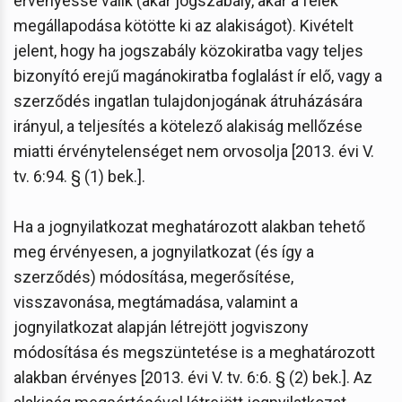
érvényessé válik (akár jogszabály, akár a felek
megállapodása kötötte ki az alakiságot). Kivételt
jelent, hogy ha jogszabály közokiratba vagy teljes
bizonyító erejű magánokiratba foglalást ír elő, vagy a
szerződés ingatlan tulajdonjogának átruházására
irányul, a teljesítés a kötelező alakiság mellőzése
miatti érvénytelenséget nem orvosolja [2013. évi V.
tv. 6:94. § (1) bek.].
Ha a jognyilatkozat meghatározott alakban tehető
meg érvényesen, a jognyilatkozat (és így a
szerződés) módosítása, megerősítése,
visszavonása, megtámadása, valamint a
jognyilatkozat alapján létrejött jogviszony
módosítása és megszüntetése is a meghatározott
alakban érvényes [2013. évi V. tv. 6:6. § (2) bek.]. Az