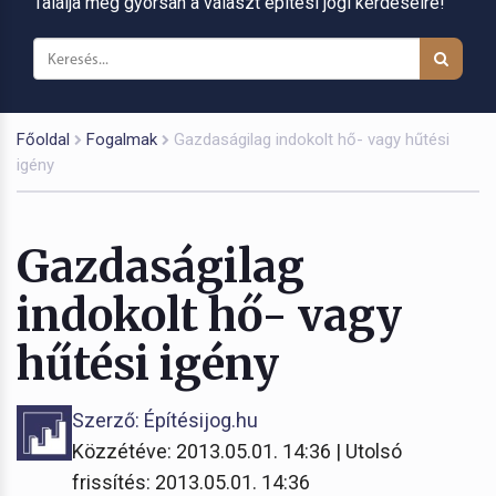
Találja meg gyorsan a választ építési jogi kérdéseire!
Főoldal
Fogalmak
Gazdaságilag indokolt hő- vagy hűtési
igény
Gazdaságilag
indokolt hő- vagy
hűtési igény
Szerző: Építésijog.hu
Közzétéve: 2013.05.01. 14:36 | Utolsó
frissítés: 2013.05.01. 14:36