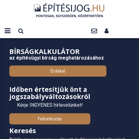
BÍRSÁGKALKULÁTOR
az építésügyi bírság meghatározásához
Érdekel
Időben értesítjük önt a
jogszabályváltozásokról
Kérje INGYENES hírlevelünket!
Feliratkozás
Keresés