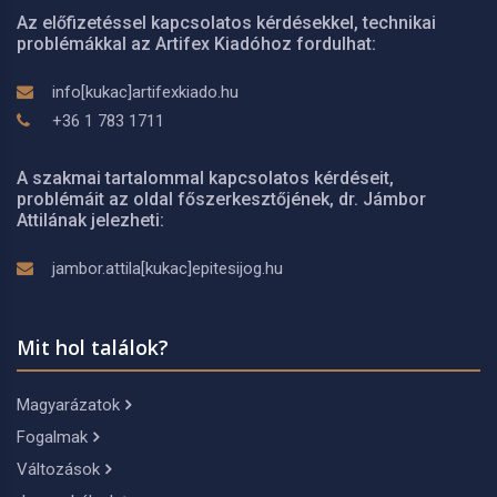
Az előfizetéssel kapcsolatos kérdésekkel, technikai
problémákkal az Artifex Kiadóhoz fordulhat:
info[kukac]artifexkiado.hu
+36 1 783 1711
A szakmai tartalommal kapcsolatos kérdéseit,
problémáit az oldal főszerkesztőjének, dr. Jámbor
Attilának jelezheti:
jambor.attila[kukac]epitesijog.hu
Mit hol találok?
Magyarázatok
Fogalmak
Változások