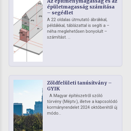
Az építménymagasság és az
épületmagasság számítása
– segédlet
A 22 oldalas útmutató ábrákkal,
példákkal, táblázattal is segíti a –
néha meglehetősen bonyolult –
számítást. ...
Zöldfelületi tanúsítvány –
GYIK
A Magyar építészetről szóló
törvény (Méptv.), illetve a kapcsolódó
kormányrendelet 2024 októberétől új
módo...