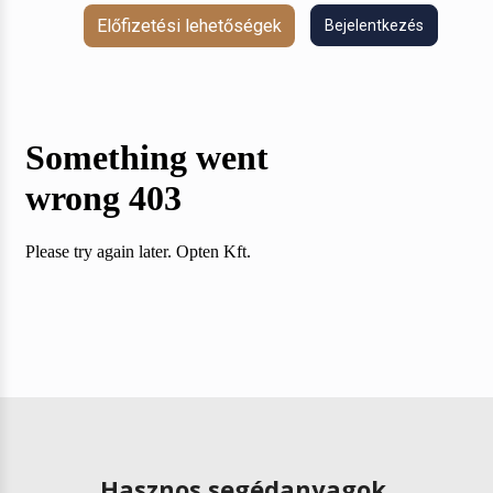
Előfizetési lehetőségek
Bejelentkezés
Hasznos segédanyagok