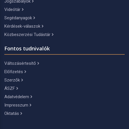
Jogszabályok
Videótár
Segédanyagok
Kérdések-válaszok
Közbeszerzési Tudástár
Fontos tudnivalók
Változásértesítő
Előfizetés
Szerzők
ÁSZF
Adatvédelem
Impresszum
Oktatás