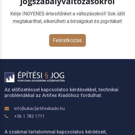
jogszabályváltozásokról
Kérje INGYENES értesítőnket a változásokról! Sok időt
megtakaríthat, elkerülheti a bírságokat és jogvitákat!
Feliratkozás
Az előfizetéssel kapcsolatos kérdésekkel, technikai
problémákkal az Artifex Kiadóhoz fordulhat:
info[kukac]artifexkiado.hu
+36 1 783 1711
A szakmai tartalommal kapcsolatos kérdéseit,