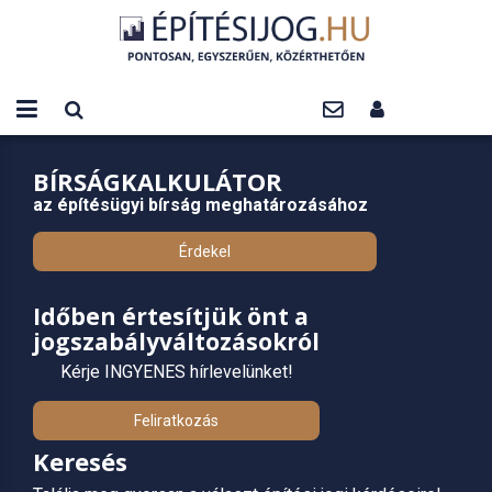
BÍRSÁGKALKULÁTOR
az építésügyi bírság meghatározásához
Érdekel
Időben értesítjük önt a
jogszabályváltozásokról
Kérje INGYENES hírlevelünket!
Feliratkozás
Keresés