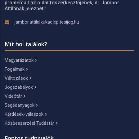
problémáit az oldal főszerkesztőjének, dr. Jámbor
Attilának jelezheti:
jambor.attila[kukac]epitesijog.hu
Mit hol találok?
Magyarázatok
Fogalmak
Változások
Jogszabályok
Videótár
Segédanyagok
Kérdések-válaszok
Közbeszerzési Tudástár
Fontos tudnivalók