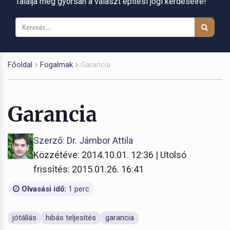
Találja meg gyorsan a választ építési jogi kérdéseire!
Főoldal
Fogalmak
Garancia
Garancia
Szerző: Dr. Jámbor Attila
Közzétéve: 2014.10.01. 12:36 | Utolsó
frissítés: 2015.01.26. 16:41
Olvasási idő:
1 perc
jótállás
hibás teljesítés
garancia