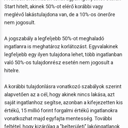
Start hitelt, akinek 50%-ot elérő korábbi vagy
meglévő lakástulajdona van, de a 10%-os önerőre
nem jogosult.
A jogszabály a legfeljebb 50%-ot meghaladó
ingatlanra is meghatároz korlátozást. Egyvalakinek
legfeljebb egy ilyen tulajdona lehet, több ingatlanban
való 50%-os tulajdonrész esetén nem jogosult a
hitelre.
A korábbi tulajdonlásra vonatkozó szabályok szerint
alapvetően az a cél, hogy akinek nincs lakása, azt
saját ingatlanhoz segítse, azonban a kifejezetten kis
értékű, 15 millió forint forgalmi értékű ingatlanokra
vonatkozhat majd egyfajta mentesség. További
feltétel, hogy kizárólag a "belterületi" lakóingatlanok