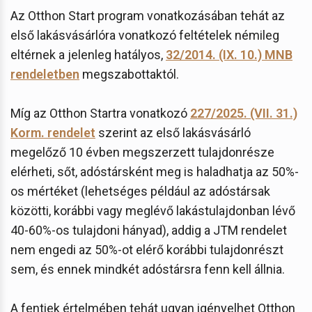
Az Otthon Start program vonatkozásában tehát az
első lakásvásárlóra vonatkozó feltételek némileg
eltérnek a jelenleg hatályos,
32/2014. (IX. 10.) MNB
rendeletben
megszabottaktól.
Míg az Otthon Startra vonatkozó
227/2025. (VII. 31.)
Korm. rendelet
szerint az első lakásvásárló
megelőző 10 évben megszerzett tulajdonrésze
elérheti, sőt, adóstársként meg is haladhatja az 50%-
os mértéket (lehetséges például az adóstársak
közötti, korábbi vagy meglévő lakástulajdonban lévő
40-60%-os tulajdoni hányad), addig a JTM rendelet
nem engedi az 50%-ot elérő korábbi tulajdonrészt
sem, és ennek mindkét adóstársra fenn kell állnia.
A fentiek értelmében tehát ugyan igényelhet Otthon