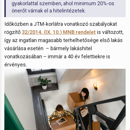
gyakorlattal szemben, ahol minimum 20%-os
önerőt várnak el a hitelintézetek.
Időközben a JTM-korlátra vonatkozó szabályokat
rögzítő
32/2014. (IX. 10.) MNB rendelet
is változott,
így az ingatlan magasabb terhelhetősége első lakás
vásárlása esetén – bármely lakáshitel
vonatkozásában – immár a 40 év felettiekre is
érvényes.