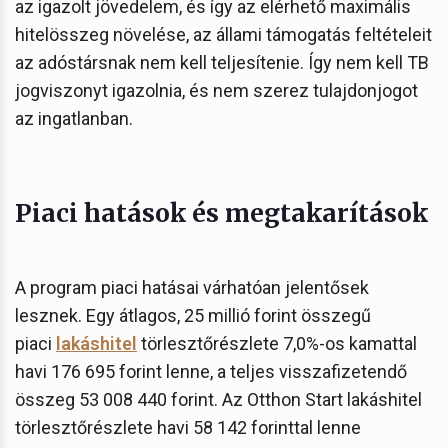
az igazolt jövedelem, és így az elérhető maximális
hitelösszeg növelése, az állami támogatás feltételeit
az adóstársnak nem kell teljesítenie. Így nem kell TB
jogviszonyt igazolnia, és nem szerez tulajdonjogot
az ingatlanban.
Piaci hatások és megtakarítások
A program piaci hatásai várhatóan jelentősek
lesznek. Egy átlagos, 25 millió forint összegű
piaci
lakáshitel
törlesztőrészlete 7,0%-os kamattal
havi 176 695 forint lenne, a teljes visszafizetendő
összeg 53 008 440 forint. Az Otthon Start lakáshitel
törlesztőrészlete havi 58 142 forinttal lenne