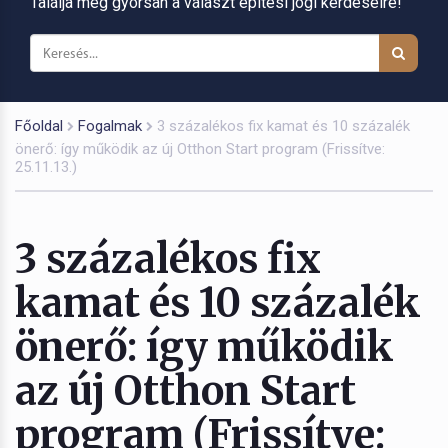
Találja meg gyorsan a választ építési jogi kérdéseire!
Főoldal
Fogalmak
3 százalékos fix kamat és 10 százalék
önerő: így működik az új Otthon Start program (Frissítve:
25.11.13.)
3 százalékos fix
kamat és 10 százalék
önerő: így működik
az új Otthon Start
program (Frissítve: