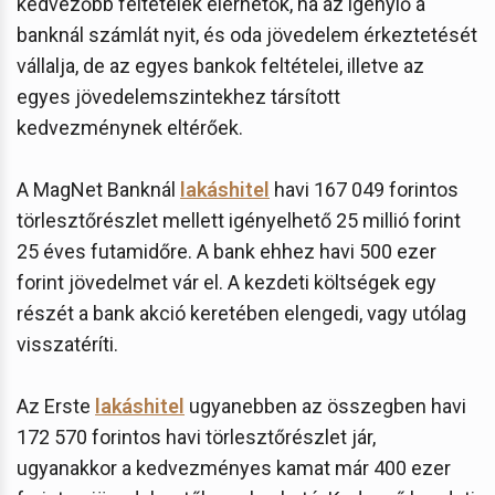
kedvezőbb feltételek elérhetők, ha az igénylő a
banknál számlát nyit, és oda jövedelem érkeztetését
vállalja, de az egyes bankok feltételei, illetve az
egyes jövedelemszintekhez társított
kedvezménynek eltérőek.
A MagNet Banknál
lakáshitel
havi 167 049 forintos
törlesztőrészlet mellett igényelhető 25 millió forint
25 éves futamidőre. A bank ehhez havi 500 ezer
forint jövedelmet vár el. A kezdeti költségek egy
részét a bank akció keretében elengedi, vagy utólag
visszatéríti.
Az Erste
lakáshitel
ugyanebben az összegben havi
172 570 forintos havi törlesztőrészlet jár,
ugyanakkor a kedvezményes kamat már 400 ezer