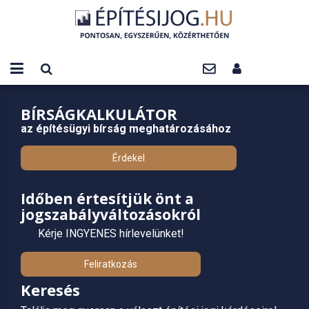
BÍRSÁGKALKULÁTOR
az építésügyi bírság meghatározásához
Érdekel
Időben értesítjük önt a
jogszabályváltozásokról
Kérje INGYENES hírlevelünket!
Feliratkozás
Keresés