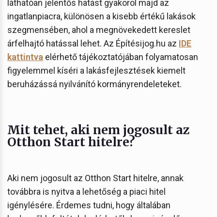
láthatóan jelentős hatást gyakorol majd az
ingatlanpiacra, különösen a kisebb értékű lakások
szegmensében, ahol a megnövekedett kereslet
árfelhajtó hatással lehet. Az Építésijog.hu az
IDE
kattintva
elérhető tájékoztatójában folyamatosan
figyelemmel kíséri a lakásfejlesztések kiemelt
beruházássá nyilvánító kormányrendeleteket.
Mit tehet, aki nem jogosult az
Otthon Start hitelre?
Aki nem jogosult az Otthon Start hitelre, annak
továbbra is nyitva a lehetőség a piaci hitel
igénylésére. Érdemes tudni, hogy általában