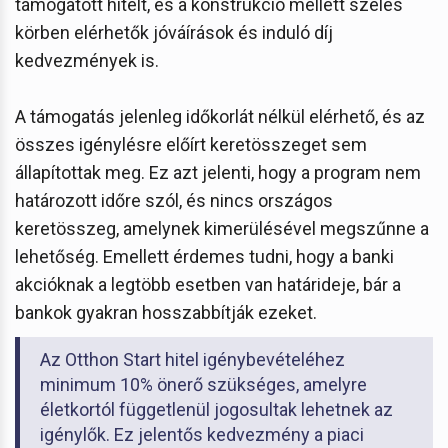
támogatott hitelt, és a konstrukció mellett széles
körben elérhetők jóváírások és induló díj
kedvezmények is.
A támogatás jelenleg időkorlát nélkül elérhető, és az
összes igénylésre előírt keretösszeget sem
állapítottak meg. Ez azt jelenti, hogy a program nem
határozott időre szól, és nincs országos
keretösszeg, amelynek kimerülésével megszűnne a
lehetőség. Emellett érdemes tudni, hogy a banki
akcióknak a legtöbb esetben van határideje, bár a
bankok gyakran hosszabbítják ezeket.
Az Otthon Start hitel igénybevételéhez
minimum 10% önerő szükséges, amelyre
életkortól függetlenül jogosultak lehetnek az
igénylők. Ez jelentős kedvezmény a piaci