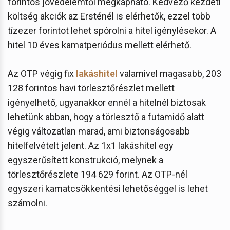
forintos jövedelemtől megkapható. Kedvező kezdeti
költség akciók az Ersténél is elérhetők, ezzel több
tízezer forintot lehet spórolni a hitel igénylésekor. A
hitel 10 éves kamatperiódus mellett elérhető.
Az OTP végig fix
lakáshitel
valamivel magasabb, 203
128 forintos havi törlesztőrészlet mellett
igényelhető, ugyanakkor ennél a hitelnél biztosak
lehetünk abban, hogy a törlesztő a futamidő alatt
végig változatlan marad, ami biztonságosabb
hitelfelvételt jelent. Az 1x1 lakáshitel egy
egyszerűsített konstrukció, melynek a
törlesztőrészlete 194 629 forint. Az OTP-nél
egyszeri kamatcsökkentési lehetőséggel is lehet
számolni.