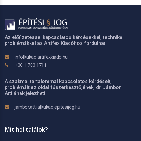
Az előfizetéssel kapcsolatos kérdésekkel, technikai
problémákkal az Artifex Kiadóhoz fordulhat:
info[kukac]artifexkiado.hu
+36 1 783 1711
A szakmai tartalommal kapcsolatos kérdéseit,
problémáit az oldal főszerkesztőjének, dr. Jámbor
Attilának jelezheti:
jambor.attila[kukac]epitesijog.hu
Mit hol találok?