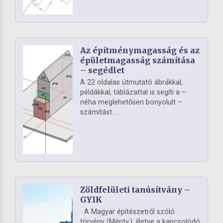
Az építménymagasság és az
épületmagasság számítása
– segédlet
A 22 oldalas útmutató ábrákkal,
példákkal, táblázattal is segíti a –
néha meglehetősen bonyolult –
számítást. ...
Zöldfelületi tanúsítvány –
GYIK
A Magyar építészetről szóló
törvény (Méptv.), illetve a kapcsolódó