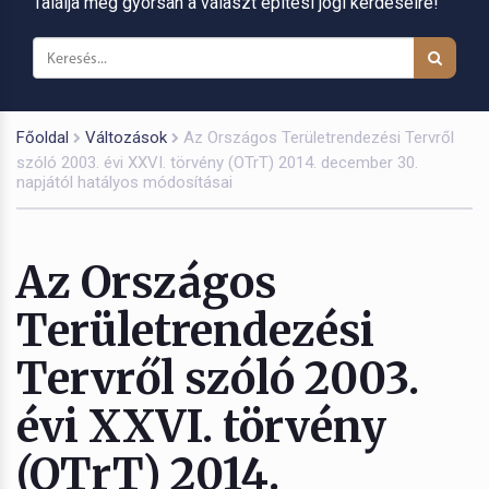
Találja meg gyorsan a választ építési jogi kérdéseire!
Főoldal
Változások
Az Országos Területrendezési Tervről
szóló 2003. évi XXVI. törvény (OTrT) 2014. december 30.
napjától hatályos módosításai
Az Országos
Területrendezési
Tervről szóló 2003.
évi XXVI. törvény
(OTrT) 2014.