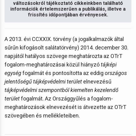
változásokról tájékoztató cikkeinkben található
információk értelemszerűen a publikálás, illetve a
frissítés időpontjában érvényesek.
A 2013. évi CCXXIX. törvény (a jogalkalmazók által
sűrűn kifogásolt salátatörvény) 2014. december 30.
napjától hatályos szövege meghatározta az OTrT
fogalom-meghatározásai közül hiányzó
tájképi
egység
fogalmát és pontosította az eddig
országos
jelentőségű tájképvédelmi terület
elnevezésű
tájképvédelmi szempontból kiemelten kezelendő
terület
fogalmát. Az Országgyűlés a fogalom-
meghatározások elnevezését is átvezette az OTrT
szövegében és mellékleteiben.