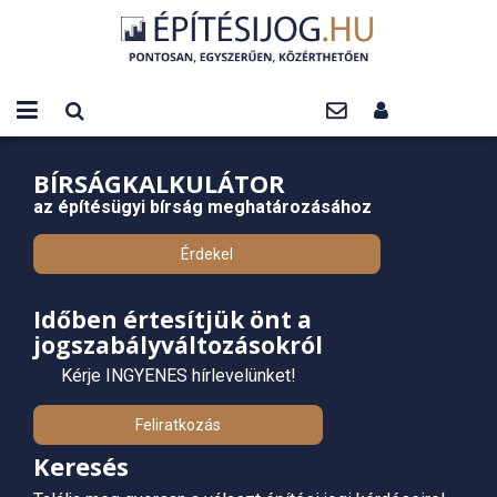
BÍRSÁGKALKULÁTOR
az építésügyi bírság meghatározásához
Érdekel
Időben értesítjük önt a
jogszabályváltozásokról
Kérje INGYENES hírlevelünket!
Feliratkozás
Keresés