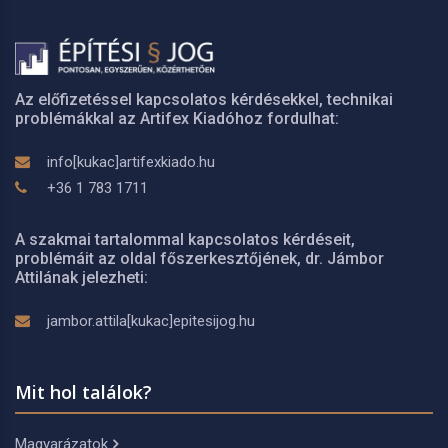
Az előfizetéssel kapcsolatos kérdésekkel, technikai
problémákkal az Artifex Kiadóhoz fordulhat:
info[kukac]artifexkiado.hu
+36 1 783 1711
A szakmai tartalommal kapcsolatos kérdéseit,
problémáit az oldal főszerkesztőjének, dr. Jámbor
Attilának jelezheti:
jambor.attila[kukac]epitesijog.hu
Mit hol találok?
Magyarázatok