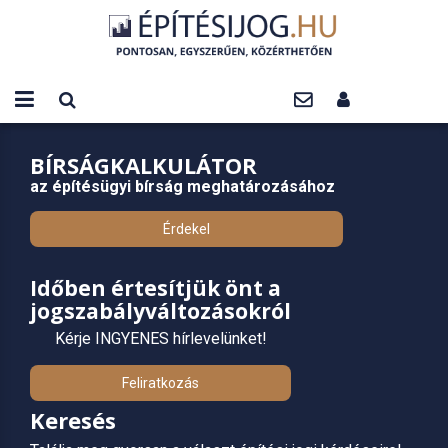
BÍRSÁGKALKULÁTOR
az építésügyi bírság meghatározásához
Érdekel
Időben értesítjük önt a
jogszabályváltozásokról
Kérje INGYENES hírlevelünket!
Feliratkozás
Keresés