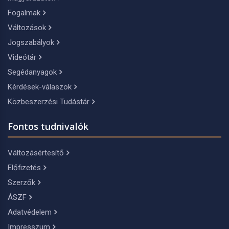
Fogalmak
Változások
Jogszabályok
Videótár
Segédanyagok
Kérdések-válaszok
Közbeszerzési Tudástár
Fontos tudnivalók
Változásértesítő
Előfizetés
Szerzők
ÁSZF
Adatvédelem
Impresszum