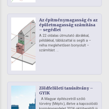
Az építménymagasság és az
épületmagasság számítása
– segédlet
A 22 oldalas útmutató ábrákkal,
példákkal, táblázattal is segíti a –
néha meglehetősen bonyolult –
számítást. ...
Zöldfelületi tanúsítvány –
GYIK
A Magyar építészetről szóló
törvény (Méptv.), illetve a kapcsolódó
kormányrendelet 2024 októberétől új