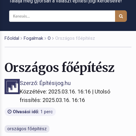
Találja meg gyorsan a választ építési jogi kérdéseire!
Főoldal
Fogalmak
O
Országos főépítész
Országos főépítész
Szerző: Építésijog.hu
Közzétéve: 2025.03.16. 16:16 | Utolsó
frissítés: 2025.03.16. 16:16
Olvasási idő:
1 perc
országos főépítész