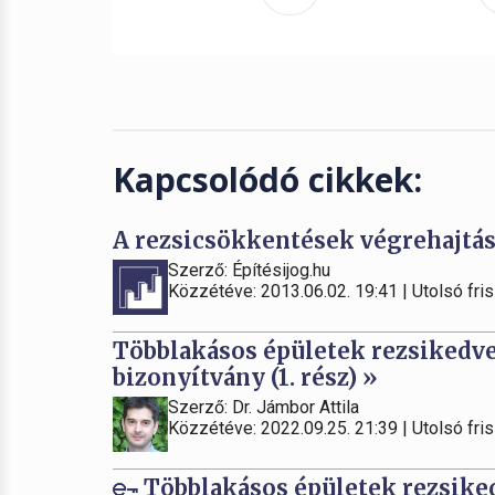
Kapcsolódó cikkek:
A rezsicsökkentések végrehajtás
Szerző: Építésijog.hu
Közzétéve: 2013.06.02. 19:41 | Utolsó fris
Többlakásos épületek rezsikedv
bizonyítvány (1. rész) »
Szerző: Dr. Jámbor Attila
Közzétéve: 2022.09.25. 21:39 | Utolsó fris
Többlakásos épületek rezsik