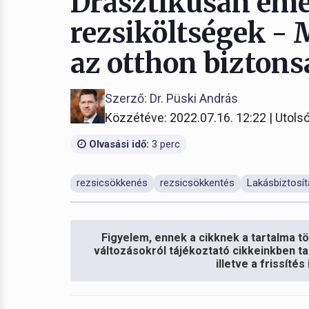
Drasztikusan eme
rezsiköltségek -
az otthon biztons
Szerző: Dr. Püski András
Közzétéve: 2022.07.16. 12:22 | Utolsó
Olvasási idő:
3 perc
rezsicsökkenés
rezsicsökkentés
Lakásbiztosí
Figyelem, ennek a cikknek a tartalma töb
változásokról tájékoztató cikkeinkben ta
illetve a frissíté