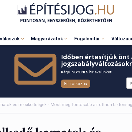
válaszok
Magyarázatok
Fogalomtár
Változá
Időben értesítjük önt 
jogszabályváltozásokr
Kérje INGYENES hírlevelünket!
Feliratkozás
matok és rezsiköltségek - Most még fontosabb az otthon biztonság