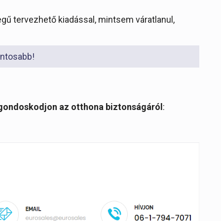
egű tervezhető kiadással, mintsem váratlanul,
ontosabb!
t, gondoskodjon az otthona biztonságáról
: