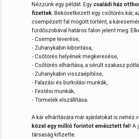
Nézzünk egy példát. Egy
családi ház ottho
fizettek
. Bekövetkezett egy csőtörés kár, 
csempézett fal mögött történt, a káresemény
fürdőszobával határos falon jelent meg. El
- Csempe leverése,
- Zuhanykabin kibontása,
- Csőtörés helyének megkeresése,
- Csőtörés elhárítása, a sérült szakasz pótlá
- Zuhanykabin visszaépítése,
- Falazási és burkolási munkák,
- Festési munkák,
- Törmelék elszállítása.
A kár elhárítására már ajánlatokat is nehéz vo
közel egy millió forintot emésztett fel
! A 
társaság kifizette.