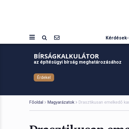
Kérdések-
BÍRSÁGKALKULÁTOR
az építésügyi bírság meghatározásához
Érdekel
Főoldal
Magyarázatok
Drasztikusan emelkedő ka