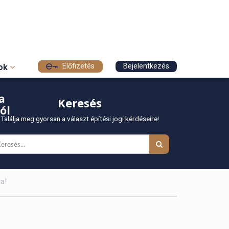
Előfizetés
Bejelentkezés
sok
a
Keresés
ól
Találja meg gyorsan a választ építési jogi kérdéseire!
a!