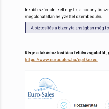
Inkább számolni kell egy fix, alacsony össz
megoldhatatlan helyzettel szembesülni.
A biztosítás a bizonytalanságban még f
Kérje a lakásbiztosítása felülvizsgálatá
https://www.eurosales.hu/epitkezes