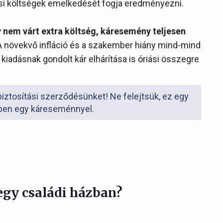
ási költségek emelkedését fogja eredményezni.
 nem várt extra költség, káresemény teljesen
 A növekvő infláció és a szakember hiány mind-mind
iadásnak gondolt kár elhárítása is óriási összegre
biztosítási szerződésünket! Ne felejtsük, ez egy
mben egy káreseménnyel.
egy családi házban?