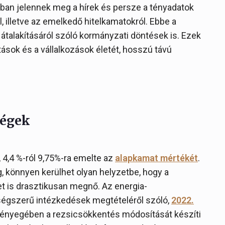
ban jelennek meg a hírek és persze a tényadatok
ól, illetve az emelkedő hitelkamatokról. Ebbe a
átalakításáról szóló kormányzati döntések is. Ezek
ások és a vállalkozások életét, hosszú távú
ségek
4,4 %-ról 9,75%-ra emelte az
alapkamat mértékét
.
g, könnyen kerülhet olyan helyzetbe, hogy a
et is drasztikusan megnő. Az energia-
égszerű intézkedések megtételéről szóló,
2022.
ényegében a rezsicsökkentés módosítását készíti