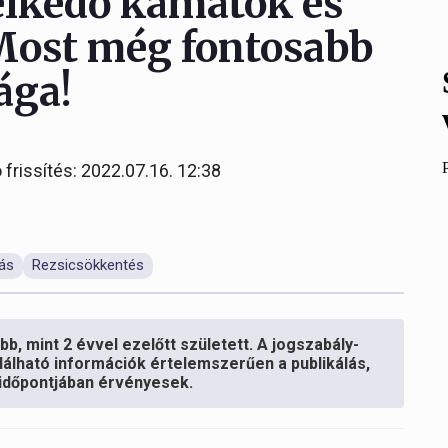
lkedő kamatok és
 Most még fontosabb
ága!
 frissítés: 2022.07.16. 12:38
tás
Rezsicsökkentés
b, mint 2 évvel ezelőtt született. A jogszabály-
lálható információk értelemszerűen a publikálás,
s időpontjában érvényesek.