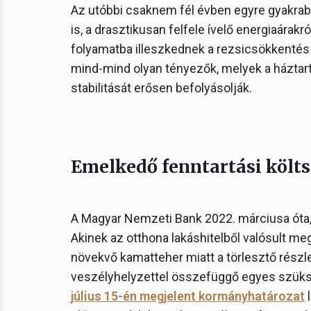
Az utóbbi csaknem fél évben egyre gyakrab
is, a drasztikusan felfele ívelő energiaárakr
folyamatba illeszkednek a rezsicsökkentés 
mind-mind olyan tényezők, melyek a háztart
stabilitását erősen befolyásolják.
Emelkedő fenntartási költ
A Magyar Nemzeti Bank 2022. márciusa óta, 
Akinek az otthona lakáshitelből valósult me
növekvő kamatteher miatt a törlesztő részl
veszélyhelyzettel összefüggő egyes szüks
július 15-én megjelent kormányhatározat
l