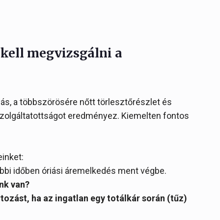
kell megvizsgálni a
ás, a többszörösére nőtt törlesztőrészlet és
szolgáltatottságot eredményez. Kiemelten fontos
einket:
bbi időben óriási áremelkedés ment végbe.
ünk van?
rtozást, ha az ingatlan egy totálkár során (tűz)