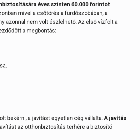
nbiztosítására éves szinten 60.000 forintot
azonban mivel a csőtörés a fürdőszobában, a
 azonnal nem volt észlelhető. Az első vízfolt a
kezdődött a megbontás:
sa,
lt bekérni, a javítást egyetlen cég vállalta.
A javítás
javítást az otthonbiztosítás terhére a biztosító