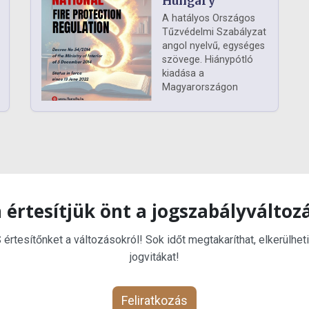
Hungary
A hatályos Országos
Tűzvédelmi Szabályzat
angol nyelvű, egységes
szövege. Hiánypótló
kiadása a
Magyarországon
 értesítjük önt a jogszabályváltoz
rtesítőnket a változásokról! Sok időt megtakaríthat, elkerülheti
jogvitákat!
Feliratkozás