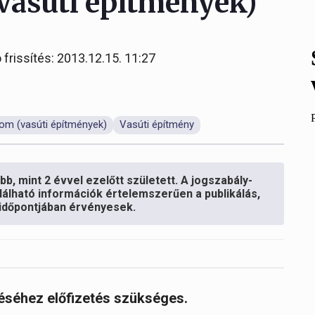
(vasúti építmények)
 frissítés: 2013.12.15. 11:27
lom (vasúti építmények)
Vasúti építmény
b, mint 2 évvel ezelőtt született. A jogszabály-
lálható információk értelemszerűen a publikálás,
s időpontjában érvényesek.
réséhez előfizetés szükséges.