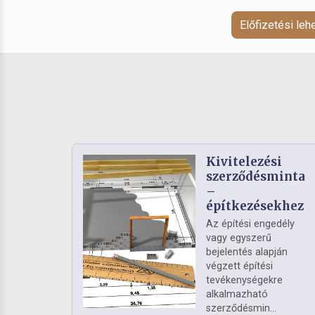
Előfizetési le
Kivitelezési
szerződésminta
–
építkezésekhez
Az építési engedély
vagy egyszerű
bejelentés alapján
végzett építési
tevékenységekre
alkalmazható
szerződésmin...