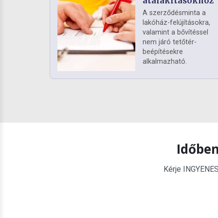
átalakításokhoz
A szerződésminta a
lakóház-felújításokra,
valamint a bővítéssel
nem járó tetőtér-
beépítésekre
alkalmazható.
Időben
Kérje INGYENES é