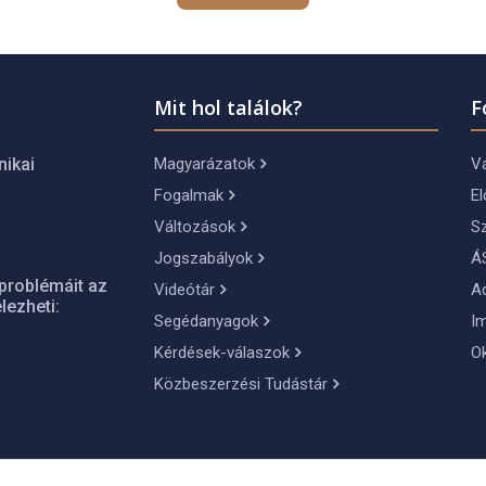
Mit hol találok?
F
Magyarázatok
Vá
nikai
Fogalmak
El
Változások
S
Jogszabályok
Á
problémáit az
Videótár
A
lezheti:
Segédanyagok
I
Kérdések-válaszok
O
Közbeszerzési Tudástár