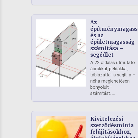
Az
építménymagass
és az
épületmagasság
számítása –
segédlet
A 22 oldalas útmutató
ábrákkal, példákkal,
táblázattal is segíti a –
néha meglehetősen
bonyolult –
számítást. ...
Kivitelezési
szerződésminta
felújításokhoz,