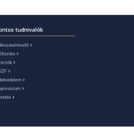
ontos tudnivalók
ltozásértesítő
őfizetés
zerzők
SZF
datvédelem
mpresszum
ktatás