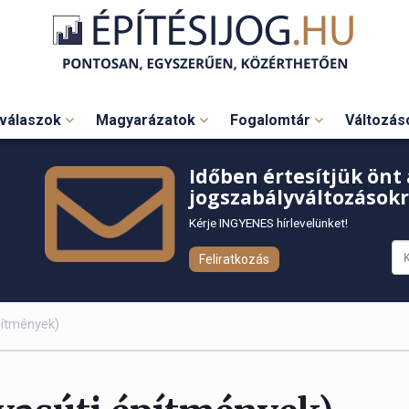
válaszok
Magyarázatok
Fogalomtár
Változá
Időben értesítjük önt 
jogszabályváltozásokr
Kérje INGYENES hírlevelünket!
Feliratkozás
pítmények)