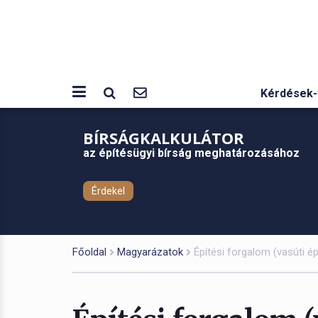
Kérdések-
BÍRSÁGKALKULÁTOR
az építésügyi bírság meghatározásához
Érdekel
Főoldal
Magyarázatok
Építési forgalom (vasúti é