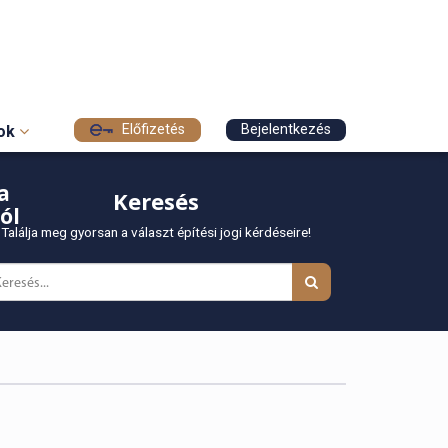
Előfizetés
Bejelentkezés
sok
a
Keresés
ól
Találja meg gyorsan a választ építési jogi kérdéseire!