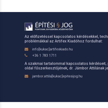
Az előfizetéssel kapcsolatos kérdésekkel, tech
problémákkal az Artifex Kiadóhoz fordulhat:
info[kukac]artifexkiado.hu
+36 1 783 1711
A szakmai tartalommal kapcsolatos kérdéseit, 
oldal főszerkesztőjének, dr. Jámbor Attilának je
jambor.attila[kukac]epitesijog.hu