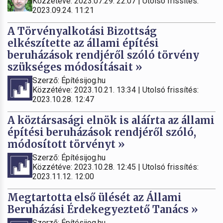
Közzétéve: 2023.07.29. 22:07 | Utolsó frissítés:
2023.09.24. 11:21
A Törvényalkotási Bizottság
elkészítette az állami építési
beruházások rendjéről szóló törvény
szükséges módosításait »
Szerző: Építésijog.hu
Közzétéve: 2023.10.21. 13:34 | Utolsó frissítés:
2023.10.28. 12:47
A köztársasági elnök is aláírta az állami
építési beruházások rendjéről szóló,
módosított törvényt »
Szerző: Építésijog.hu
Közzétéve: 2023.10.28. 12:45 | Utolsó frissítés:
2023.11.12. 12:00
Megtartotta első ülését az Állami
Beruházási Érdekegyeztető Tanács »
Szerző: Építésijog.hu