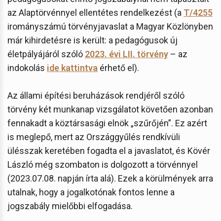
az Alaptörvénnyel ellentétes rendelkezést (a
T/4255
irományszámú törvényjavaslat a Magyar Közlönyben
már kihirdetésre is került: a pedagógusok új
életpályájáról szóló
2023. évi LII. törvény
– az
indokolás
ide kattintva
érhető el).
Az állami építési beruházások rendjéről szóló
törvény két munkanap vizsgálatot követően azonban
fennakadt a köztársasági elnök „szűrőjén”. Ez azért
is meglepő, mert az Országgyűlés rendkívüli
ülésszak keretében fogadta el a javaslatot, és Kövér
László még szombaton is dolgozott a törvénnyel
(2023.07.08. napján írta alá). Ezek a körülmények arra
utalnak, hogy a jogalkotónak fontos lenne a
jogszabály mielőbbi elfogadása.