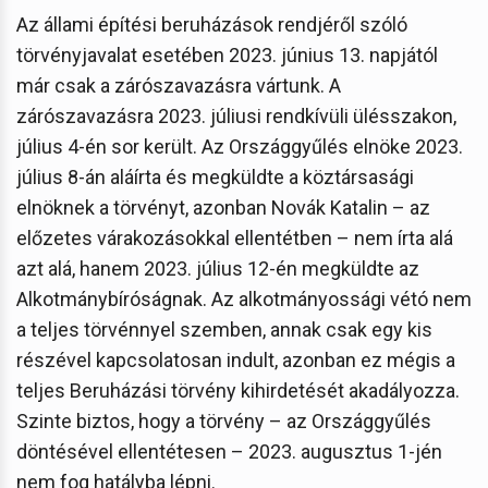
Az állami építési beruházások rendjéről szóló
törvényjavalat esetében 2023. június 13. napjától
már csak a zárószavazásra vártunk. A
zárószavazásra 2023. júliusi rendkívüli ülésszakon,
július 4-én sor került. Az Országgyűlés elnöke 2023.
július 8-án aláírta és megküldte a köztársasági
elnöknek a törvényt, azonban Novák Katalin – az
előzetes várakozásokkal ellentétben – nem írta alá
azt alá, hanem 2023. július 12-én megküldte az
Alkotmánybíróságnak. Az alkotmányossági vétó nem
a teljes törvénnyel szemben, annak csak egy kis
részével kapcsolatosan indult, azonban ez mégis a
teljes Beruházási törvény kihirdetését akadályozza.
Szinte biztos, hogy a törvény – az Országgyűlés
döntésével ellentétesen – 2023. augusztus 1-jén
nem fog hatályba lépni.