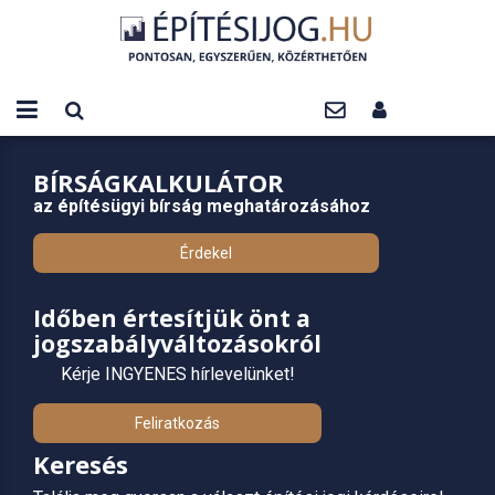
BÍRSÁGKALKULÁTOR
az építésügyi bírság meghatározásához
Érdekel
Időben értesítjük önt a
jogszabályváltozásokról
Kérje INGYENES hírlevelünket!
Feliratkozás
Keresés