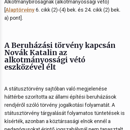
Alkotmánybíróságnak (alkotmányossági vétó)
[
Alaptörvény
6. cikk (2)-(4) bek. és 24. cikk (2) bek.
a) pont].
A Beruházási törvény kapcsán
Novák Katalin az
alkotmányossági vétó
eszközével élt
A státusztörvény sajtóban való megjelenése
háttérbe szorította az állami építési beruházások
rendjéről szóló törvény jogalkotási folyamatát. A
státusztörvény tárgyalását folyamatos tüntetések is
kísérték, azonban a köztársasági elnök ennél a
pedagógusokat érintő jogszabálynál nem tapasztalt