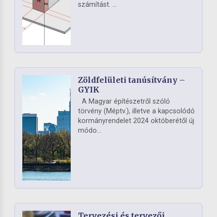
számítást. ...
Zöldfelületi tanúsítvány –
GYIK
A Magyar építészetről szóló
törvény (Méptv.), illetve a kapcsolódó
kormányrendelet 2024 októberétől új
módo...
Tervezési és tervezői