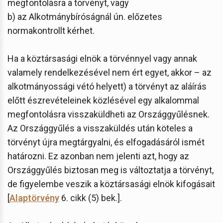
megfontolásra a törvényt, vagy
b) az Alkotmánybíróságnál ún. előzetes
normakontrollt kérhet.
Ha a köztársasági elnök a törvénnyel vagy annak
valamely rendelkezésével nem ért egyet, akkor – az
alkotmányossági vétó helyett) a törvényt az aláírás
előtt észrevételeinek közlésével egy alkalommal
megfontolásra visszaküldheti az Országgyűlésnek.
Az Országgyűlés a visszaküldés után köteles a
törvényt újra megtárgyalni, és elfogadásáról ismét
határozni. Ez azonban nem jelenti azt, hogy az
Országgyűlés biztosan meg is változtatja a törvényt,
de figyelembe veszik a köztársasági elnök kifogásait
[
Alaptörvény
6. cikk (5) bek.].