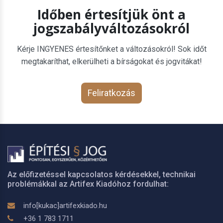
Időben értesítjük önt a
jogszabályváltozásokról
Kérje INGYENES értesítőnket a változásokról! Sok időt
megtakaríthat, elkerülheti a bírságokat és jogvitákat!
Feliratkozás
Az előfizetéssel kapcsolatos kérdésekkel, technikai
problémákkal az Artifex Kiadóhoz fordulhat:
info[kukac]artifexkiado.hu
+36 1 783 1711