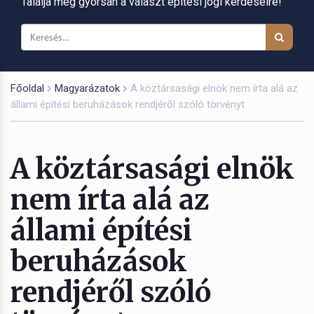
Találja meg gyorsan a választ építési jogi kérdéseire!
Főoldal
Magyarázatok
A köztársasági elnök nem írta alá az
állami építési beruházások rendjéről szóló törvényt
A köztársasági elnök
nem írta alá az
állami építési
beruházások
rendjéről szóló