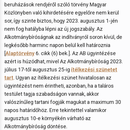
beruházások rendjéről szóló törvény Magyar
Közlönyben való kihirdetésére egyelőre nem kerül
sor, így szinte biztos, hogy 2023. augusztus 1-jén
nem fog hatályba lépni az új jogszabály. Az
Alkotmánybíróságnak az indítványról soron kívül, de
legkésőbb harminc napon belül kell határoznia
[
Alaptörvény
6. cikk (6) bek.]. Az AB ügyintézése
azért is húzódhat, mivel Az Alkotmánybíróság 2023.
július 17-től augusztus 25-ig
ítélkezési szünetet
tart
. Ugyan az ítélkezési szünet hivatalosan az
ügyintézést nem érintheti, azonban, ha a taláros
testület tagja szabadságon vannak, akkor
valószínűleg tartani fogják magukat a maximum 30
napos határidőhöz. Erre tekintettel valamikor
augusztus 10-e környékén várható az
Alkotmánybíróság döntése.