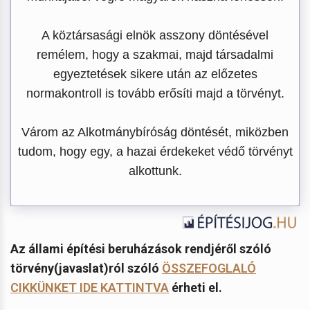
A köztársasági elnök asszony döntésével
remélem, hogy a szakmai, majd társadalmi
egyeztetések sikere után az előzetes
normakontroll is tovább erősíti majd a törvényt.
Várom az Alkotmánybíróság döntését, miközben
tudom, hogy egy, a hazai érdekeket védő törvényt
alkottunk.
Az állami építési beruházások rendjéről szóló
törvény(javaslat)ról szóló
ÖSSZEFOGLALÓ
CIKKÜNKET IDE KATTINTVA
érheti el.