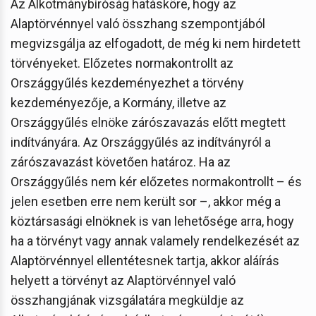
Az Alkotmánybíróság hatásköre, hogy az
Alaptörvénnyel való összhang szempontjából
megvizsgálja az elfogadott, de még ki nem hirdetett
törvényeket. Előzetes normakontrollt az
Országgyűlés kezdeményezhet a törvény
kezdeményezője, a Kormány, illetve az
Országgyűlés elnöke zárószavazás előtt megtett
indítványára. Az Országgyűlés az indítványról a
zárószavazást követően határoz. Ha az
Országgyűlés nem kér előzetes normakontrollt – és
jelen esetben erre nem került sor –, akkor még a
köztársasági elnöknek is van lehetősége arra, hogy
ha a törvényt vagy annak valamely rendelkezését az
Alaptörvénnyel ellentétesnek tartja, akkor aláírás
helyett a törvényt az Alaptörvénnyel való
összhangjának vizsgálatára megküldje az