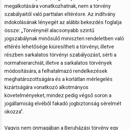
megalkotására vonatkozhatnak, nem a törvény
szabályaitól való parttalan eltérésre. Az indítvány
indokolásának lényegét az alábbi bekezdés foglalja
össze: „Törvénynél alacsonyabb szintű
jogszabálynak minősülő miniszteri rendeletben való
eltérés lehetősége kiüresítheti a törvényi, illetve
részben sarkalatos törvényi szabályozást, sérti a
normahierarchiát, illetve a sarkalatos törvények
módosítására, a felhatalmazó rendelkezések
meghatározottságára és a korlátlan mérlegelés
kizártságára vonatkozó alkotmányos
követelményeket, mindez pedig végső soron a
jogállamiság elvéből fakadó jogbiztonság sérelmét
okozza”.
Vagyis nem önmagában a Beruházási törvény egy