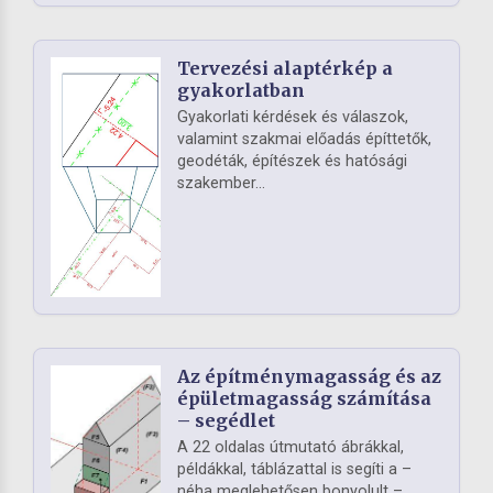
Tervezési alaptérkép a
gyakorlatban
Gyakorlati kérdések és válaszok,
valamint szakmai előadás építtetők,
geodéták, építészek és hatósági
szakember...
Az építménymagasság és az
épületmagasság számítása
– segédlet
A 22 oldalas útmutató ábrákkal,
példákkal, táblázattal is segíti a –
néha meglehetősen bonyolult –