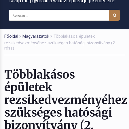
Találja meg gyorsan a választ építési jogi kérdéseire!
Főoldal
Magyarázatok
Többlakásos épületek
rezsikedvezményéhez szükséges hatósági bizonyítvány (2.
rész)
Többlakásos
épületek
rezsikedvezményéhez
szükséges hatósági
bizonyítvány (2.