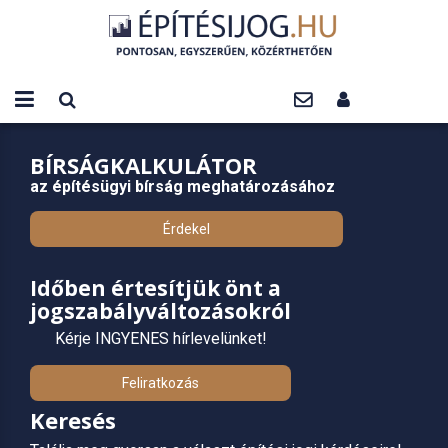
BÍRSÁGKALKULÁTOR
az építésügyi bírság meghatározásához
Érdekel
Időben értesítjük önt a
jogszabályváltozásokról
Kérje INGYENES hírlevelünket!
Feliratkozás
Keresés