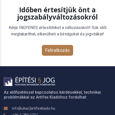
Időben értesítjük önt a
jogszabályváltozásokról
Kérje INGYENES értesítőnket a változásokról! Sok időt
megtakaríthat, elkerülheti a bírságokat és jogvitákat!
Feliratkozás
Az előfizetéssel kapcsolatos kérdésekkel, technikai
problémákkal az Artifex Kiadóhoz fordulhat:
info[kukac]artifexkiado.hu