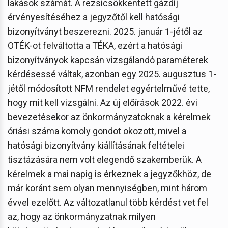
lakások számát. A rezsicsökkentett gázdíj
érvényesítéséhez a jegyzőtől kell hatósági
bizonyítványt beszerezni. 2025. január 1-jétől az
OTÉK-ot felváltotta a TÉKA, ezért a hatósági
bizonyítványok kapcsán vizsgálandó paraméterek
kérdésessé váltak, azonban egy 2025. augusztus 1-
jétől módosított NFM rendelet egyértelművé tette,
hogy mit kell vizsgálni. Az új előírások 2022. évi
bevezetésekor az önkormányzatoknak a kérelmek
óriási száma komoly gondot okozott, mivel a
hatósági bizonyítvány kiállításának feltételei
tisztázására nem volt elegendő szakemberük. A
kérelmek a mai napig is érkeznek a jegyzőkhöz, de
már koránt sem olyan mennyiségben, mint három
évvel ezelőtt. Az változatlanul több kérdést vet fel
az, hogy az önkormányzatnak milyen