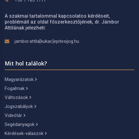
+36 1 783 1711
A szakmai tartalommal kapcsolatos kérdéseit,
problémáit az oldal főszerkesztőjének, dr. Jámbor
Attilának jelezheti:
jambor.attila[kukac]epitesijog.hu
Mit hol találok?
Magyarázatok
Fogalmak
Változások
Jogszabályok
Videótár
Segédanyagok
Kérdések-válaszok