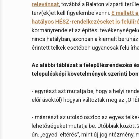
relevánsat
, továbbá a Balaton vízparti terü
terv(ek)et kell figyelembe venni.
E mellett 
hatályos HÉSZ-rendelkezéseket is felülír
kormányrendelet az építési tevékenységeket
nincs hatályban, azonban a kiemelt beruhá
érintett telkek esetében ugyancsak felülírh
Az alábbi táblázat a településrendezési és
településképi követelmények szerinti bo
- egyrészt azt mutatja be, hogy a helyi rend
előírásoktól) hogyan változtak meg az „OT
- másrészt az utolsó oszlop az egyes telke
lehetőségeket mutatja be. Utóbbiak között 2
ún. „egyedi eltérés”, mint új jogintézmény