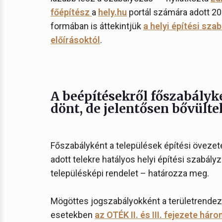
főépítész
a
hely.hu
portál számára adott 202
formában is áttekintjük
a helyi építési sza
előírásoktól
.
A beépítésekről főszabályké
dönt, de jelentősen bővülte
Főszabályként a települések építési övezet
adott telekre hatályos helyi építési szabály
településképi rendelet – határozza meg.
Mögöttes jogszabályokként a területrendezé
esetekben
az OTÉK II. és III. fejezete hár