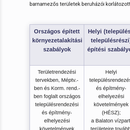
barnamezős területek beruházói korlátozott
Országos épített
Helyi (település
környezetalakítási
településrészi
szabályok
építési szabály
Területrendezési
Helyi
tervekben, Méptv.-
településrendezé
ben és Korm. rend.-
és építmény-
ben foglalt országos
elhelyezési
településrendezési
követelmények
és építmény-
(HÉSZ);
elhelyezési
a Balaton vízpart
követelmények
területeire tovább