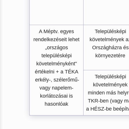
A Méptv. egyes
Településképi
rendelkezéseit lehet
követelmények a
„országos
Országházra és
településképi
környezetére
követelményként”
értékelni + a TÉKA
Településképi
erkély-, szélerőmű-
követelmények
vagy napelem-
minden más helyr
korlátozásai is
TKR-ben (vagy m
hasonlóak
a HÉSZ-be beépít