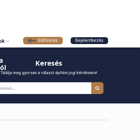
Előfizetés
Bejelentkezés
sok
a
Keresés
ól
Találja meg gyorsan a választ építési jogi kérdéseire!