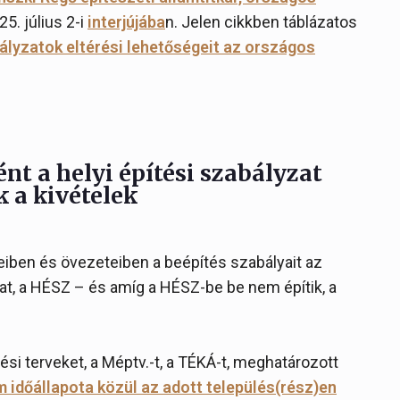
5. július 2-i
interjújába
n
. Jelen cikkben táblázatos
bályzatok eltérési lehetőségeit az országos
nt a helyi építési szabályzat
k a kivételek
eiben és övezeteiben a beépítés szabályait az
zat, a HÉSZ – és amíg a HÉSZ-be be nem építik, a
si terveket, a Méptv.-t, a TÉKÁ-t, meghatározott
om időállapota közül az adott település(rész)en