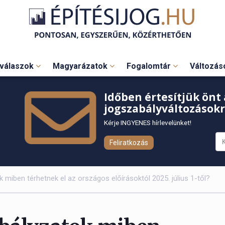
válaszok
Magyarázatok
Fogalomtár
Változá
Időben értesítjük önt 
jogszabályváltozásokr
Kérje INGYENES hírlevelünket!
Feliratkozás
k miben térhetnek el az országos előírásoktól 2025. július 1-től?