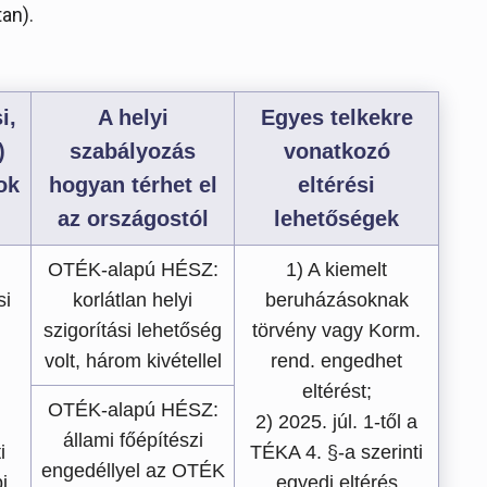
an).
i,
A helyi
Egyes telkekre
)
szabályozás
vonatkozó
ok
hogyan térhet el
eltérési
az országostól
lehetőségek
OTÉK-alapú HÉSZ:
1) A kiemelt
si
korlátlan helyi
beruházásoknak
szigorítási lehetőség
törvény vagy Korm.
volt, három kivétellel
rend. engedhet
eltérést;
OTÉK-alapú HÉSZ:
2) 2025. júl. 1-től a
állami főépítészi
i
TÉKA 4. §-a szerinti
engedéllyel az OTÉK
i
egyedi eltérés