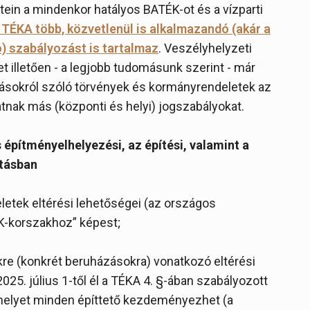
letein a mindenkor hatályos BATÉK-ot és a vízparti
a TÉKA több, közvetlenül is alkalmazandó (akár a
ó) szabályozást is tartalmaz
. Veszélyhelyzeti
 illetően - a legjobb tudomásunk szerint - már
zásokról szóló törvények és kormányrendeletek az
atnak más (központi és helyi) jogszabályokat.
 építményelhelyezési, az építési, valamint a
ntásban
eletek eltérési lehetőségei (az országos
ÉK-korszakhoz” képest;
kre (konkrét beruházásokra) vonatkozó eltérési
025. július 1-től él a TÉKA 4. §-ában szabályozott
, melyet minden építtető kezdeményezhet (a