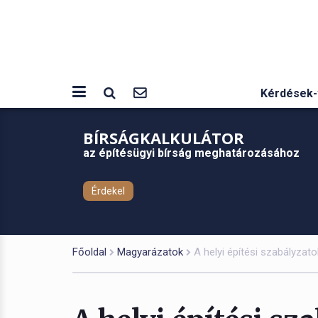
Kérdések-
BÍRSÁGKALKULÁTOR
az építésügyi bírság meghatározásához
Érdekel
Főoldal
Magyarázatok
A helyi építési szabályzato