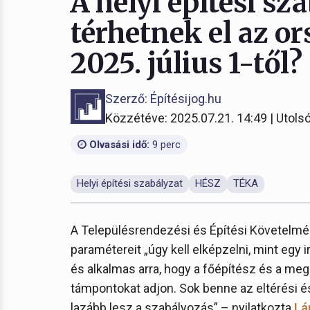
A helyi építési s
térhetnek el az or
2025. július 1-től?
Szerző: Építésijog.hu
Közzétéve: 2025.07.21. 14:49 | Utolsó
Olvasási idő:
9 perc
Helyi építési szabályzat
HÉSZ
TÉKA
A Településrendezési és Építési Követelmé
paramétereit „úgy kell elképzelni, mint egy 
és alkalmas arra, hogy a főépítész és a me
támpontokat adjon. Sok benne az eltérési és
lazább lesz a szabályozás” – nyilatkozta
Lá