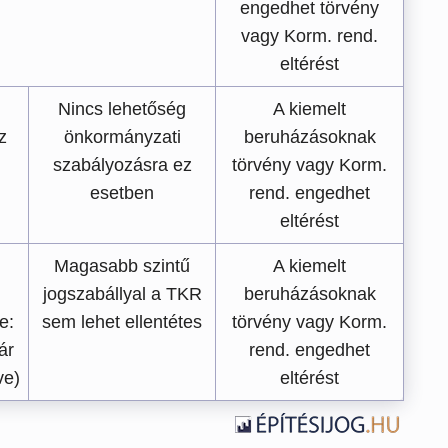
engedhet törvény
vagy Korm. rend.
eltérést
Nincs lehetőség
A kiemelt
z
önkormányzati
beruházásoknak
szabályozásra ez
törvény vagy Korm.
esetben
rend. engedhet
eltérést
Magasabb szintű
A kiemelt
jogszabállyal a TKR
beruházásoknak
e:
sem lehet ellentétes
törvény vagy Korm.
ár
rend. engedhet
ve)
eltérést