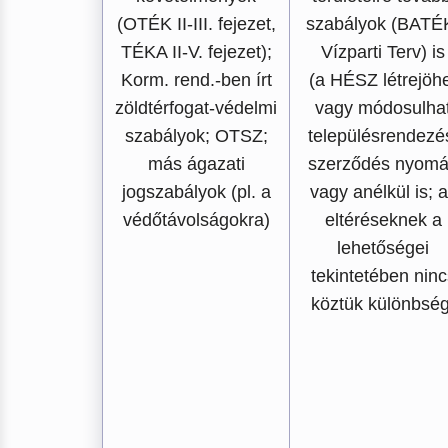
(OTÉK II-III. fejezet,
szabályok (BATÉ
TÉKA II-V. fejezet);
Vízparti Terv) is
Korm. rend.-ben írt
(a HÉSZ létrejöh
zöldtérfogat-védelmi
vagy módosulha
szabályok; OTSZ;
településrendezé
más ágazati
szerződés nyom
jogszabályok (pl. a
vagy anélkül is; 
védőtávolságokra)
eltéréseknek a
lehetőségei
tekintetében ninc
köztük különbség