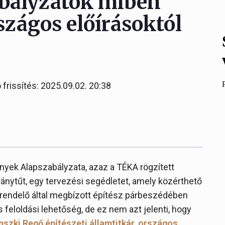
zabályzatok miben
szágos előírásoktól
 frissítés: 2025.09.02. 20:38
nyek Alapszabályzata, azaz a TÉKA rögzített
iránytűt, egy tervezési segédletet, amely közérthető
grendelő által megbízott építész párbeszédében
 feloldási lehetőség, de ez nem azt jelenti, hogy
nszki Regő építészeti államtitkár, országos