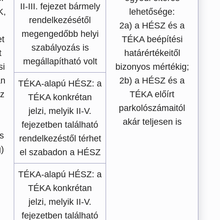
II-III. fejezet bármely
K,
lehetősége:
rendelkezésétől
2a) a HÉSZ és a
megengedőbb helyi
et
TÉKA beépítési
szabályozás is
t
határértékeitől
megállapítható volt
si
bizonyos mértékig;
án
2b) a HÉSZ és a
TÉKA-alapú HÉSZ: a
az
TÉKA előírt
TÉKA konkrétan
parkolószámaitól
jelzi, melyik II-V.
akár teljesen is
fejezetben található
s
rendelkezéstől térhet
)
el szabadon a HÉSZ
TÉKA-alapú HÉSZ: a
TÉKA konkrétan
jelzi, melyik II-V.
fejezetben található