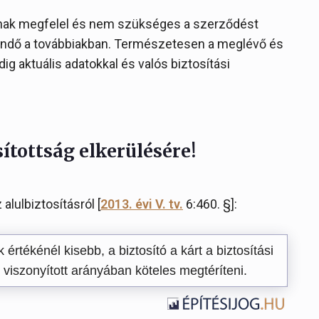
otnak megfelel és nem szükséges a szerződést
teendő a továbbiakban. Természetesen a meglévő és
g aktuális adatokkal és valós biztosítási
sítottság elkerülésére!
alulbiztosításról [
2013. évi V. tv.
6:460. §]:
 értékénél kisebb, a biztosító a kárt a biztosítási
viszonyított arányában köteles megtéríteni.