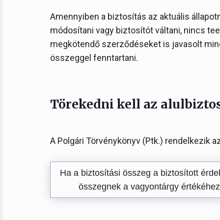
Amennyiben a biztosítás az aktuális állap
módosítani vagy biztosítót váltani, nincs 
megkötendő szerződéseket is javasolt mindi
összeggel fenntartani.
Törekedni kell az alulbizto
A Polgári Törvénykönyv (Ptk.) rendelkezik az 
Ha a biztosítási összeg a biztosított érdek
összegnek a vagyontárgy értékéhez 