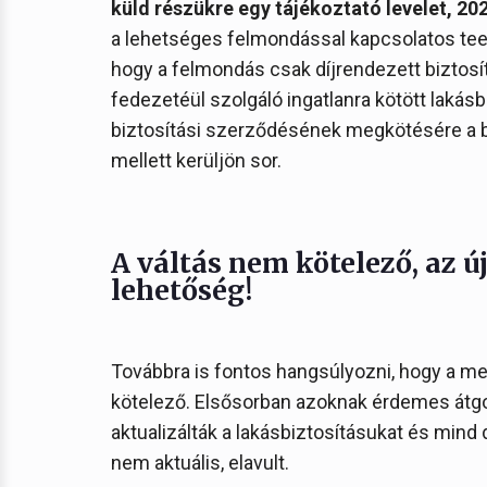
küld részükre egy tájékoztató levelet, 202
a lehetséges felmondással kapcsolatos tee
hogy a felmondás csak díjrendezett biztosí
fedezetéül szolgáló ingatlanra kötött lakás
biztosítási szerződésének megkötésére a b
mellett kerüljön sor.
A váltás nem kötelező, az ú
lehetőség!
Továbbra is fontos hangsúlyozni, hogy a m
kötelező. Elsősorban azoknak érdemes átgon
aktualizálták a lakásbiztosításukat és min
nem aktuális, elavult.