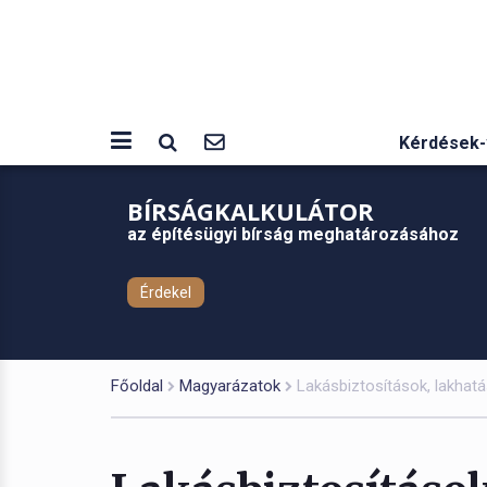
Kérdések-
BÍRSÁGKALKULÁTOR
az építésügyi bírság meghatározásához
Érdekel
Főoldal
Magyarázatok
Lakásbiztosítások, lakhat