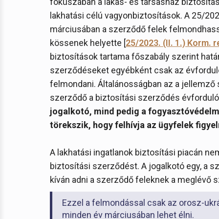
fókuszában a lakás- és társasház biztosítá
lakhatási célú vagyonbiztosítások. A 25/2023
márciusában a szerződő felek felmondhassá
kössenek helyette [
25/2023. (II. 1.) Korm. r
biztosítások tartama főszabály szerint határ
szerződéseket egyébként csak az évfordul
felmondani. Általánosságban az a jellemző 
szerződő a biztosítási szerződés évforduló
jogalkotó, mind pedig a fogyasztóvédelm
törekszik, hogy felhívja az ügyfelek figye
A lakhatási ingatlanok biztosítási piacán n
biztosítási szerződést. A jogalkotó egy, a 
kíván adni a szerződő feleknek a meglévő 
Ezzel a felmondással csak az orosz-ukrá
minden év márciusában lehet élni.