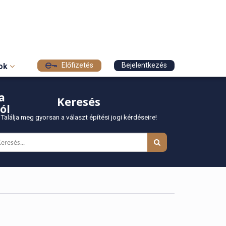
Előfizetés
Bejelentkezés
sok
a
Keresés
ól
Találja meg gyorsan a választ építési jogi kérdéseire!