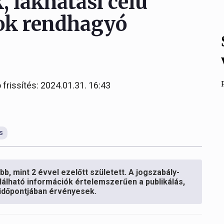
, lakhatási célú
ok rendhagyó
 frissítés: 2024.01.31. 16:43
s
b, mint 2 évvel ezelőtt született. A jogszabály-
lálható információk értelemszerűen a publikálás,
s időpontjában érvényesek.