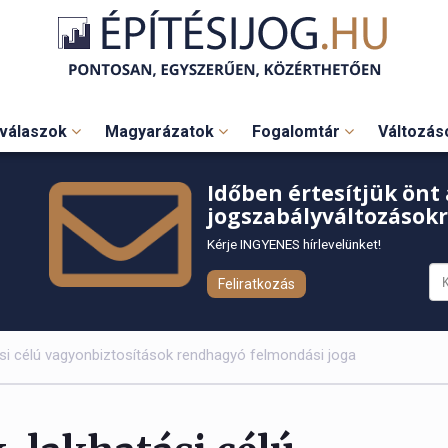
válaszok
Magyarázatok
Fogalomtár
Változá
Időben értesítjük önt 
jogszabályváltozásokr
Kérje INGYENES hírlevelünket!
Feliratkozás
ási célú vagyonbiztosítások rendhagyó felmondási joga