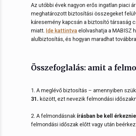
Az utóbbi évek nagyon erős ingatlan piaci á
meghatározott biztosítási összegeket felül
káresemény kapcsán a biztosító társaság csak
miatt.
Ide kattintva
elolvashatja a MABISZ h
alulbiztosítás, és hogyan maradhat továbbra
Összefoglalás: amit a felmo
1. A meglévő biztosítás – amennyiben szü
31.
között, ezt nevezik felmondási időszak
2. A felmondásnak
írásban be kell érkeznie
felmondási időszak előtt vagy után beérkez