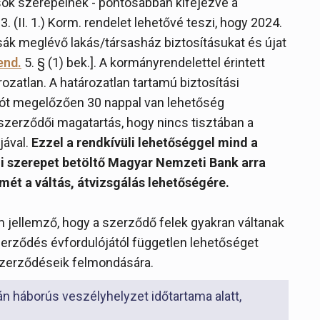
sok szerepelnek - pontosabban kifejezve a
. (II. 1.) Korm. rendelet lehetővé teszi, hogy 2024.
k meglévő lakás/társasház biztosításukat és újat
end.
5. § (1) bek.]. A kormányrendelettel érintett
ozatlan. A határozatlan tartamú biztosítási
ót megelőzően 30 nappal van lehetőség
szerződői magatartás, hogy nincs tisztában a
jával.
Ezzel a rendkívüli lehetőséggel mind a
i szerepet betöltő Magyar Nemzeti Bank arra
lmét a váltás, átvizsgálás lehetőségére.
em jellemző, hogy a szerződő felek gyakran váltanak
szerződés évfordulójától független lehetőséget
szerződéseik felmondására.
n háborús veszélyhelyzet időtartama alatt,