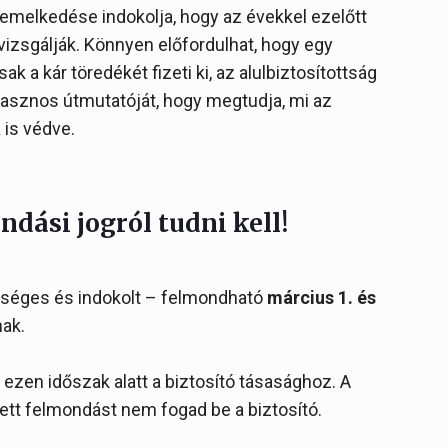
remelkedése indokolja, hogy az évekkel ezelőtt
vizsgálják. Könnyen előfordulhat, hogy egy
 a kár töredékét fizeti ki, az alulbiztosítottság
asznos útmutatóját, hogy megtudja, mi az
 is védve.
ndási jogról tudni kell!
kséges és indokolt – felmondható
március 1. és
nak.
ezen időszak alatt a biztosító tásasághoz. A
ett felmondást nem fogad be a biztosító.