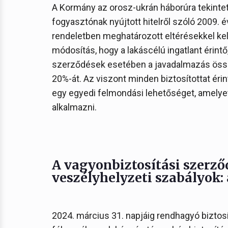
A Kormány az orosz-ukrán háborúra tekintet
fogyasztónak nyújtott hitelről szóló 2009. é
rendeletben meghatározott eltérésekkel kell
módosítás, hogy a lakáscélú ingatlant érintő
szerződések esetében a javadalmazás össz
20%-át. Az viszont minden biztosítottat éri
egy egyedi felmondási lehetőséget, amelyet
alkalmazni.
A vagyonbiztosítási szerz
veszélyhelyzeti szabályok: a
2024. március 31. napjáig rendhagyó biztos