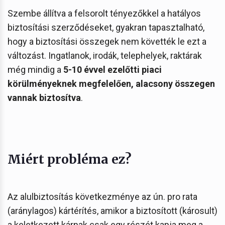
Szembe állítva a felsorolt tényezőkkel a hatályos
biztosítási szerződéseket, gyakran tapasztalható,
hogy a biztosítási összegek nem követték le ezt a
változást. Ingatlanok, irodák, telephelyek, raktárak
még mindig a
5-10 évvel ezelőtti piaci
körülményeknek megfelelően, alacsony összegen
vannak biztosítva
.
Miért probléma ez?
Az alulbiztosítás következménye az ún. pro rata
(aránylagos) kártérítés, amikor a biztosított (károsult)
a keletkezett kárnak csak egy részét kapja meg a