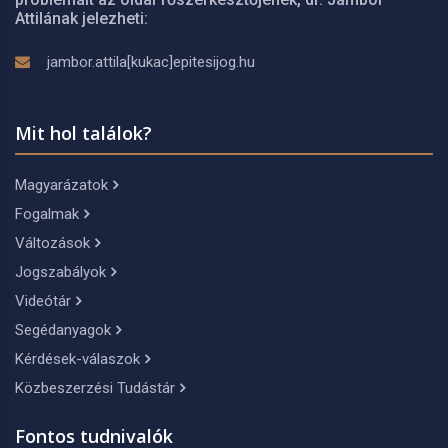
Attilának jelezheti:
jambor.attila[kukac]epitesijog.hu
Mit hol találok?
Magyarázatok
Fogalmak
Változások
Jogszabályok
Videótár
Segédanyagok
Kérdések-válaszok
Közbeszerzési Tudástár
Fontos tudnivalók