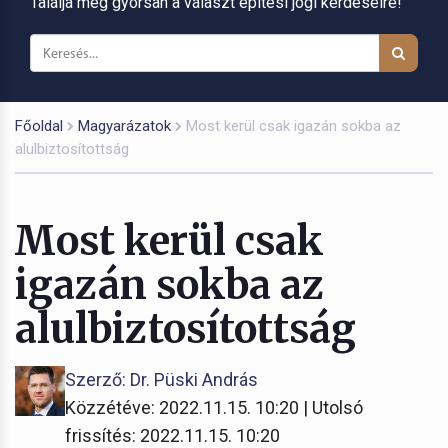
Találja meg gyorsan a választ építési jogi kérdéseire!
Főoldal
Magyarázatok
Most kerül csak igazán sokba az
alulbiztosítottság
Most kerül csak
igazán sokba az
alulbiztosítottság
Szerző: Dr. Püski András
Közzétéve: 2022.11.15. 10:20 | Utolsó
frissítés: 2022.11.15. 10:20