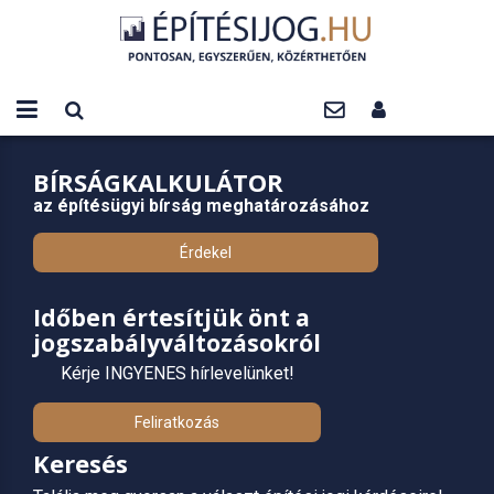
BÍRSÁGKALKULÁTOR
az építésügyi bírság meghatározásához
Érdekel
Időben értesítjük önt a
jogszabályváltozásokról
Kérje INGYENES hírlevelünket!
Feliratkozás
Keresés