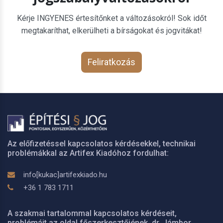
Kérje INGYENES értesítőnket a változásokról! Sok időt
megtakaríthat, elkerülheti a bírságokat és jogvitákat!
Feliratkozás
Az előfizetéssel kapcsolatos kérdésekkel, technikai
problémákkal az Artifex Kiadóhoz fordulhat:
info[kukac]artifexkiado.hu
+36 1 783 1711
A szakmai tartalommal kapcsolatos kérdéseit,
problémáit az oldal főszerkesztőjének, dr. Jámbor