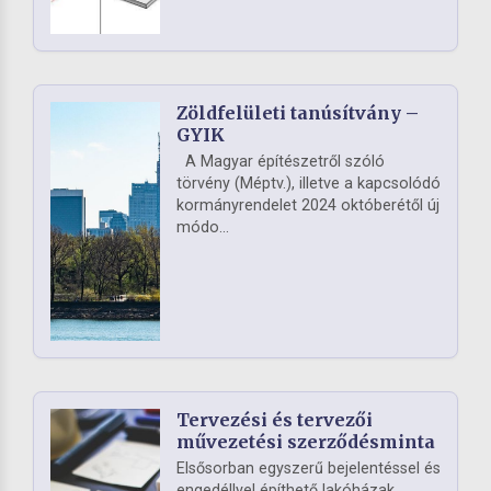
Zöldfelületi tanúsítvány –
GYIK
A Magyar építészetről szóló
törvény (Méptv.), illetve a kapcsolódó
kormányrendelet 2024 októberétől új
módo...
Tervezési és tervezői
művezetési szerződésminta
Elsősorban egyszerű bejelentéssel és
engedéllyel építhető lakóházak