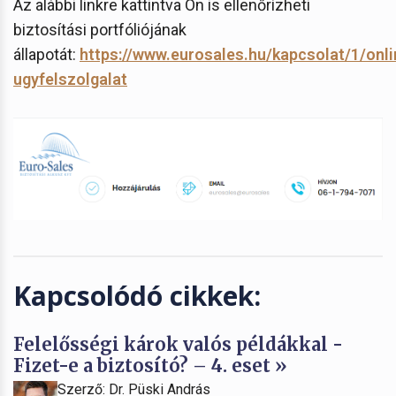
Az alábbi linkre kattintva Ön is ellenőrízheti
biztosítási portfóliójának
állapotát:
https://www.eurosales.hu/kapcsolat/1/onli
ugyfelszolgalat
Kapcsolódó cikkek:
Felelősségi károk valós példákkal -
Fizet-e a biztosító? – 4. eset »
Szerző: Dr. Püski András