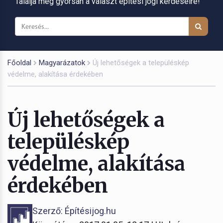
Találja meg gyorsan a választ építési jogi kérdéseire!
Főoldal
Magyarázatok
Új lehetőségek a településkép
védelme, alakítása érdekében
Új lehetőségek a
településkép
védelme, alakítása
érdekében
Szerző: Építésijog.hu