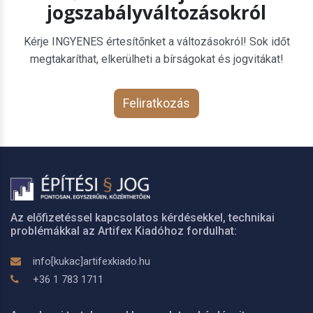
jogszabályváltozásokról
Kérje INGYENES értesítőnket a változásokról! Sok időt
megtakaríthat, elkerülheti a bírságokat és jogvitákat!
Feliratkozás
Az előfizetéssel kapcsolatos kérdésekkel, technikai
problémákkal az Artifex Kiadóhoz fordulhat:
info[kukac]artifexkiado.hu
+36 1 783 1711