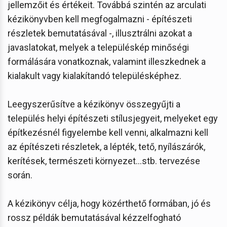
jellemzőit és értékeit. Továbbá szintén az arculati
kézikönyvben kell megfogalmazni - építészeti
részletek bemutatásával -, illusztrálni azokat a
javaslatokat, melyek a településkép minőségi
formálására vonatkoznak, valamint illeszkednek a
kialakult vagy kialakítandó településképhez.
Leegyszerűsítve a kézikönyv összegyűjti a
település helyi építészeti stílusjegyeit, melyeket egy
építkezésnél figyelembe kell venni, alkalmazni kell
az építészeti részletek, a lépték, tető, nyílászárók,
kerítések, természeti környezet...stb. tervezése
során.
A kézikönyv célja, hogy közérthető formában, jó és
rossz példák bemutatásával kézzelfogható