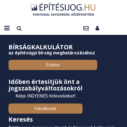
BÍRSÁGKALKULÁTOR
az építésügyi bírság meghatározásához
Érdekel
Időben értesítjük önt a
jogszabályváltozásokról
Kérje INGYENES hírlevelünket!
Feliratkozás
Keresés