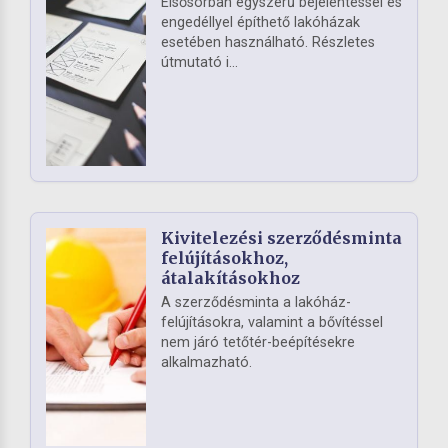
Elsősorban egyszerű bejelentéssel és
engedéllyel építhető lakóházak
esetében használható. Részletes
útmutató i...
Kivitelezési szerződésminta
felújításokhoz,
átalakításokhoz
A szerződésminta a lakóház-
felújításokra, valamint a bővítéssel
nem járó tetőtér-beépítésekre
alkalmazható.