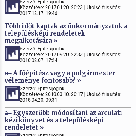
Szerző: Építésijog.hu
Közzétéve: 2017.01.20. 20:23 | Utolsó frissítés:
2017.12.17. 19:46
Több időt kaptak az önkormányzatok a
településképi rendeletek
megalkotására »
Szerző: Építésijog.hu
Közzétéve: 2017.09.20. 22:33 | Utolsó frissítés:
2018.02.07. 17:24
A főépítész vagy a polgármester
véleménye fontosabb? »
Szerző: Építésijog.hu
Közzétéve: 2018.03.18. 20:17 | Utolsó frissítés:
2018.04.20. 09:31
Egyszerűbb módosítani az arculati
kézikönyvet és a településképi
rendeletet »
Szerző: Építésijog.hu