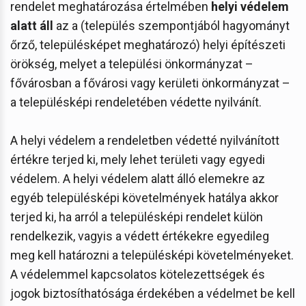
rendelet meghatározása értelmében
helyi védelem
alatt áll
az a (település szempontjából hagyományt
őrző, településképet meghatározó) helyi építészeti
örökség, melyet a települési önkormányzat –
fővárosban a fővárosi vagy kerületi önkormányzat –
a településképi rendeletében védette nyilvánít.
A helyi védelem a rendeletben védetté nyilvánított
értékre terjed ki, mely lehet területi vagy egyedi
védelem. A helyi védelem alatt álló elemekre az
egyéb településképi követelmények hatálya akkor
terjed ki, ha arról a településképi rendelet külön
rendelkezik, vagyis a védett értékekre egyedileg
meg kell határozni a településképi követelményeket.
A védelemmel kapcsolatos kötelezettségek és
jogok biztosíthatósága érdekében a védelmet be kell