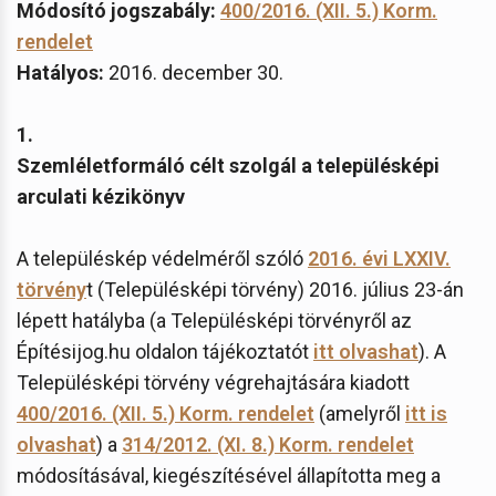
Módosító jogszabály:
400/2016. (XII. 5.) Korm.
rendelet
Hatályos:
2016. december 30.
1.
Szemléletformáló célt szolgál a településképi
arculati kézikönyv
A településkép védelméről szóló
2016. évi LXXIV.
törvény
t (Településképi törvény) 2016. július 23-án
lépett hatályba (a Településképi törvényről az
Építésijog.hu oldalon tájékoztatót
itt olvashat
). A
Településképi törvény végrehajtására kiadott
400/2016. (XII. 5.) Korm. rendelet
(amelyről
itt is
olvashat
) a
314/2012. (XI. 8.) Korm. rendelet
módosításával, kiegészítésével állapította meg a