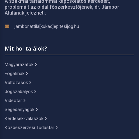
A szakmai tartalommal kapcsolatos kérdéseit,
problémáit az oldal főszerkesztőjének, dr. Jámbor
Attilának jelezheti:
jambor.attila[kukac]epitesijog.hu
Mit hol találok?
Magyarázatok
Fogalmak
Változások
Jogszabályok
Videótár
Segédanyagok
Kérdések-válaszok
Közbeszerzési Tudástár