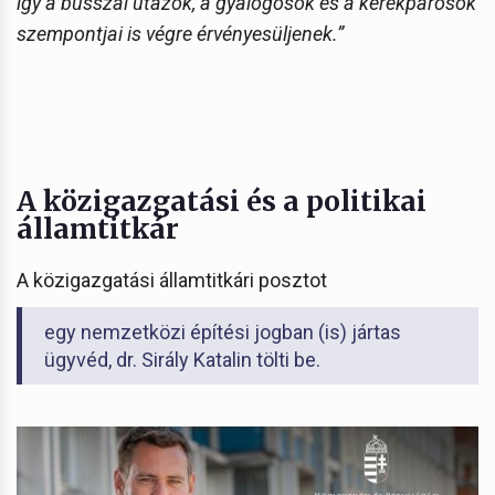
így a busszal utazók, a gyalogosok és a kerékpárosok
szempontjai is végre érvényesüljenek.”
A közigazgatási és a politikai
államtitkár
A közigazgatási államtitkári posztot
egy nemzetközi építési jogban (is) jártas
ügyvéd, dr. Sirály Katalin tölti be.