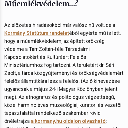
Műemlékvédelem…?
Az előzetes híradásokból már valószínű volt, de a
Kormány Statútum rendelet
éből egyértelmű is lett,
hogy a műemlékvédelem, az épített örökség
védelme a Tarr Zoltán-féle Társadalmi
Kapcsolatokért és Kultúráért Felelős
Minisztériumhoz fog tartozni. A területért dr. Sári
Zsolt, a tárca közgyűjteményi és örökségvédelemért
felelős államtitkára lesz a felelős. (Az ő kinevezése
ugyancsak a május 24-i Magyar Közlönyben jelent
meg). Az etnográfus és politológus végzettségű,
közel harminc éves muzeológiai, kurátori és vezetői
tapasztalattal rendelkező szakember rövid
önéletrajza
a kormany.hu oldalon olvasható
: