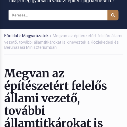
Találja meg gyorsan a választ építési jogi kérdéseire!
Főoldal
Magyarázatok
Megvan az építészetért felelős állami
vezető, további államtitkárokat is kineveztek a Közlekedési és
Beruházási Minisztériumban
Megvan az
építészetért felelős
állami vezető,
további
államtitkárokat is