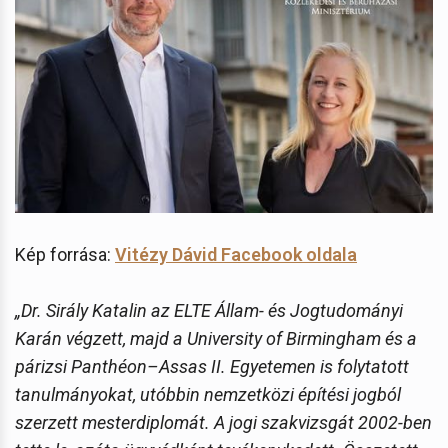
Kép forrása:
Vitézy Dávid Facebook oldala
„Dr. Sirály Katalin az ELTE Állam- és Jogtudományi
Karán végzett, majd a University of Birmingham és a
párizsi Panthéon–Assas II. Egyetemen is folytatott
tanulmányokat, utóbbin nemzetközi építési jogból
szerzett mesterdiplomát. A jogi szakvizsgát 2002-ben