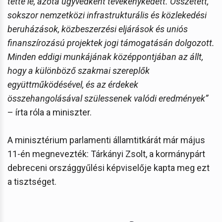
tette le, azóta ügyvédként tevékenykedett. Összetett,
sokszor nemzetközi infrastrukturális és közlekedési
beruházások, közbeszerzési eljárások és uniós
finanszírozású projektek jogi támogatásán dolgozott.
Minden eddigi munkájának középpontjában az állt,
hogy a különböző szakmai szereplők
együttműködésével, és az érdekek
összehangolásával szülessenek valódi eredmények”
– írta róla a miniszter.
A minisztérium parlamenti államtitkárát már május
11-én megnevezték: Tárkányi Zsolt, a kormánypárt
debreceni országgyűlési képviselője kapta meg ezt
a tisztséget.