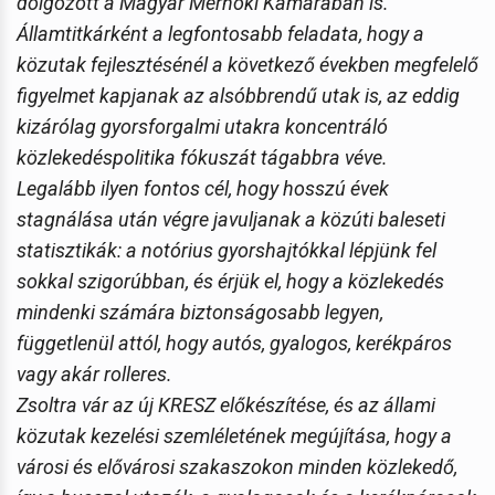
dolgozott a Magyar Mérnöki Kamarában is.
Államtitkárként a legfontosabb feladata, hogy a
közutak fejlesztésénél a következő években megfelelő
figyelmet kapjanak az alsóbbrendű utak is, az eddig
kizárólag gyorsforgalmi utakra koncentráló
közlekedéspolitika fókuszát tágabbra véve.
Legalább ilyen fontos cél, hogy hosszú évek
stagnálása után végre javuljanak a közúti baleseti
statisztikák: a notórius gyorshajtókkal lépjünk fel
sokkal szigorúbban, és érjük el, hogy a közlekedés
mindenki számára biztonságosabb legyen,
függetlenül attól, hogy autós, gyalogos, kerékpáros
vagy akár rolleres.
Zsoltra vár az új KRESZ előkészítése, és az állami
közutak kezelési szemléletének megújítása, hogy a
városi és elővárosi szakaszokon minden közlekedő,