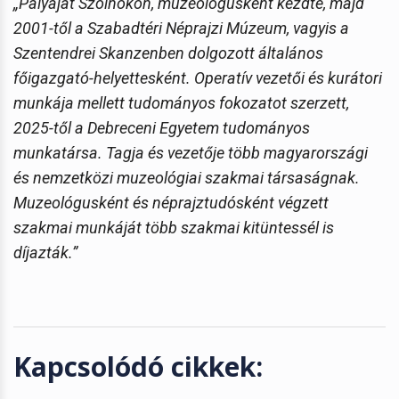
„Pályáját Szolnokon, muzeológusként kezdte, majd
2001-től a Szabadtéri Néprajzi Múzeum, vagyis a
Szentendrei Skanzenben dolgozott általános
főigazgató-helyettesként. Operatív vezetői és kurátori
munkája mellett tudományos fokozatot szerzett,
2025-től a Debreceni Egyetem tudományos
munkatársa. Tagja és vezetője több magyarországi
és nemzetközi muzeológiai szakmai társaságnak.
Muzeológusként és néprajztudósként végzett
szakmai munkáját több szakmai kitüntessél is
díjazták.”
Kapcsolódó cikkek: