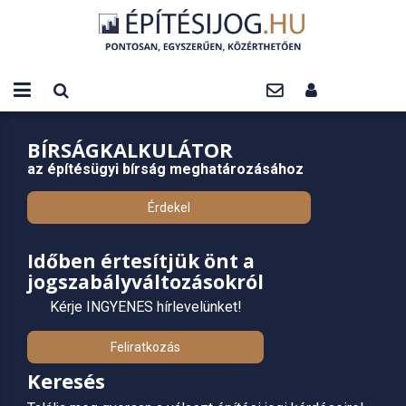
BÍRSÁGKALKULÁTOR
az építésügyi bírság meghatározásához
Érdekel
Időben értesítjük önt a
jogszabályváltozásokról
Kérje INGYENES hírlevelünket!
Feliratkozás
Keresés