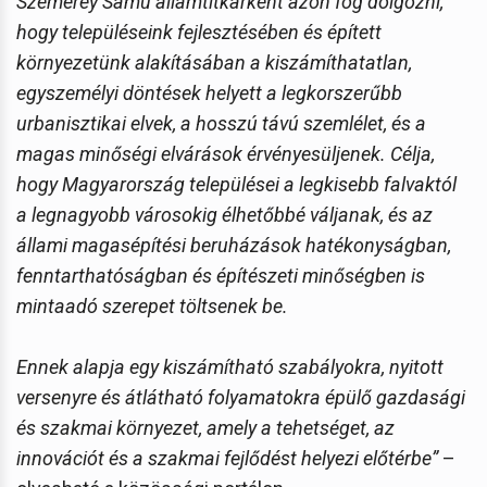
Szemerey Samu államtitkárként azon fog dolgozni,
hogy településeink fejlesztésében és épített
környezetünk alakításában a kiszámíthatatlan,
egyszemélyi döntések helyett a legkorszerűbb
urbanisztikai elvek, a hosszú távú szemlélet, és a
magas minőségi elvárások érvényesüljenek. Célja,
hogy Magyarország települései a legkisebb falvaktól
a legnagyobb városokig élhetőbbé váljanak, és az
állami magasépítési beruházások hatékonyságban,
fenntarthatóságban és építészeti minőségben is
mintaadó szerepet töltsenek be.
Ennek alapja egy kiszámítható szabályokra, nyitott
versenyre és átlátható folyamatokra épülő gazdasági
és szakmai környezet, amely a tehetséget, az
innovációt és a szakmai fejlődést helyezi előtérbe”
–