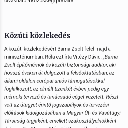
olvasható a közösségi portálon.
Közúti közlekedés
A közúti közlekedésért Barna Zsolt felel majd a
minisztériumban. Róla ezt írta Vitézy Dávid:
„Barna
Zsolt építőmérnök és közúti biztonsági auditor, aki
hosszú éveken át dolgozott a felsőoktatásban, az
állami oldalon európai uniós támogatásokkal
foglalkozott, az elmúlt tizenkét évben pedig egy
mérnöki tervező és tanácsadó céget vezetett. Részt
vett az útügyet érintő jogszabályok és tervezési
előírások kidolgozásában a Magyar Út- és Vasútügyi
Társaság tagjaként, emellett szakosztályelnökként