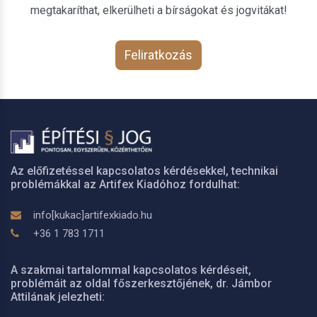
megtakaríthat, elkerülheti a bírságokat és jogvitákat!
Feliratkozás
Az előfizetéssel kapcsolatos kérdésekkel, technikai
problémákkal az Artifex Kiadóhoz fordulhat:
info[kukac]artifexkiado.hu
+36 1 783 1711
A szakmai tartalommal kapcsolatos kérdéseit,
problémáit az oldal főszerkesztőjének, dr. Jámbor
Attilának jelezheti: