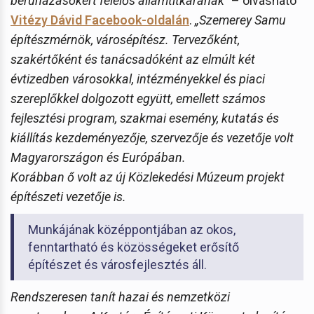
beruházásokért felelős államtitkárának”
– olvasható
Vitézy Dávid Facebook-oldalán
.
„Szemerey Samu
építészmérnök, városépítész. Tervezőként,
szakértőként és tanácsadóként az elmúlt két
évtizedben városokkal, intézményekkel és piaci
szereplőkkel dolgozott együtt, emellett számos
fejlesztési program, szakmai esemény, kutatás és
kiállítás kezdeményezője, szervezője és vezetője volt
Magyarországon és Európában.
Korábban ő volt az új Közlekedési Múzeum projekt
építészeti vezetője is.
Munkájának középpontjában az okos,
fenntartható és közösségeket erősítő
építészet és városfejlesztés áll.
Rendszeresen tanít hazai és nemzetközi