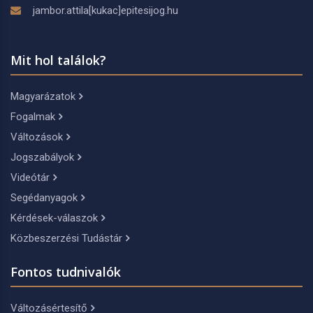
jambor.attila[kukac]epitesijog.hu
Mit hol találok?
Magyarázatok
Fogalmak
Változások
Jogszabályok
Videótár
Segédanyagok
Kérdések-válaszok
Közbeszerzési Tudástár
Fontos tudnivalók
Változásértesítő