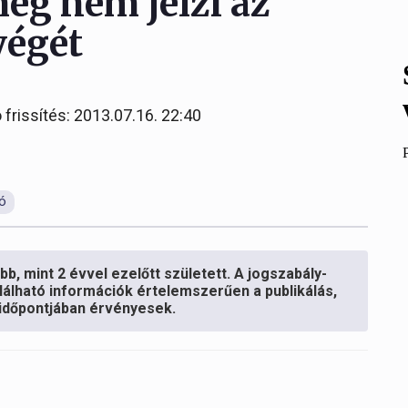
még nem jelzi az
végét
 frissítés: 2013.07.16. 22:40
ó
b, mint 2 évvel ezelőtt született. A jogszabály-
lálható információk értelemszerűen a publikálás,
s időpontjában érvényesek.