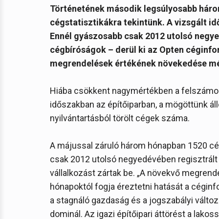
Történetének második legsúlyosabb három 
cégstatisztikákra tekintünk. A vizsgált 
Ennél gyászosabb csak 2012 utolsó negyed
cégbíróságok – derül ki az Opten céginfo
megrendelések értékének növekedése még 
Hiába csökkent nagymértékben a felszámol
időszakban az építőiparban, a mögöttünk á
nyilvántartásból törölt cégek száma.
A májussal záruló három hónapban 1520 c
csak 2012 utolsó negyedévében regisztrált a
vállalkozást zártak be. „A növekvő megren
hónapoktól fogja éreztetni hatását a cégi
a stagnáló gazdaság és a jogszabályi vált
dominál. Az igazi építőipari áttörést a lakos