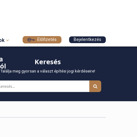
Előfizetés
Bejelentkezés
sok
a
Keresés
ól
Találja meg gyorsan a választ építési jogi kérdéseire!