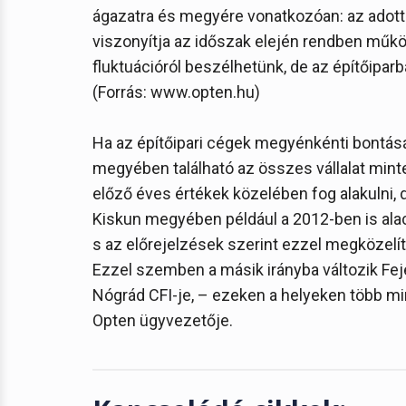
ágazatra és megyére vonatkozóan: az adott
viszonyítja az időszak elején rendben mű
fluktuációról beszélhetünk, de az építőiparb
(Forrás: www.opten.hu)
Ha az építőipari cégek megyénkénti bontását
megyében található az összes vállalat minte
előző éves értékek közelében fog alakulni,
Kiskun megyében például a 2012-ben is ala
s az előrejelzések szerint ezzel megközelí
Ezzel szemben a másik irányba változik Fej
Nógrád CFI-je, – ezeken a helyeken több mi
Opten ügyvezetője.