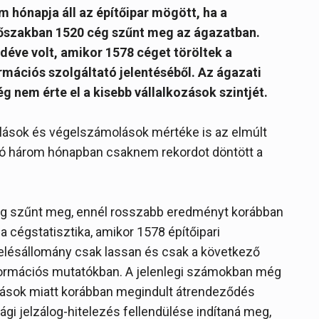
hónapja áll az építőipar mögött, ha a
időszakban 1520 cég szűnt meg az ágazatban.
éve volt, amikor 1578 céget töröltek a
rmációs szolgáltató jelentéséből. Az ágazati
nem érte el a kisebb vállalkozások szintjét.
ások és végelszámolások mértéke is az elmúlt
lló három hónapban csaknem rekordot döntött a
ég szűnt meg, ennél rosszabb eredményt korábban
 cégstatisztika, amikor 1578 építőipari
delésállomány csak lassan és csak a következő
nformációs mutatókban. A jelenlegi számokban még
ozások miatt korábban megindult átrendeződés
sági jelzálog-hitelezés fellendülése indítaná meg,