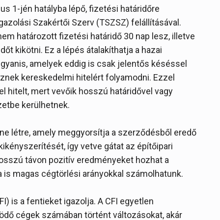
us 1-jén hatályba lépő, fizetési határidőre
gazolási Szakértői Szerv (TSZSZ) felállításával.
 határozott fizetési határidő 30 nap lesz, illetve
őt kikötni. Ez a lépés átalakíthatja a hazai
 ugyanis, amelyek eddig is csak jelentős késéssel
sznek kereskedelmi hitelért folyamodni. Ezzel
 hitelt, mert vevőik hosszú határidővel vagy
yzetbe kerülhetnek.
ne létre, amely meggyorsítja a szerződésből eredő
kikényszerítését, így vetve gátat az építőipari
hosszú távon pozitív eredményeket hozhat a
ra is magas cégtörlési arányokkal számolhatunk.
 is a fentieket igazolja. A CFI egyetlen
dő cégek számában történt változásokat, akár