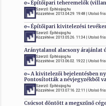
Építőipari teheremelők (villa
Szerző: Építésijog.hu
Közzétéve: 2013.04.29. 19:48 | Utolsó fris
Építőipari kivitelezési tevék
Szerző: Építésijog.hu
Közzétéve: 2013.05.26. 11:34 | Utolsó fris
Aránytalanul alacsony árajánlat 
Szerző: Építésijog.hu
Közzétéve: 2013.06.02. 19:22 | Utolsó fris
A kivitelezői bejelentésben nyi
Pontosították a névjegyzékből val
Szerző: Építésijog.hu
Közzétéve: 2013.07.16. 22:11 | Utolsó fris
Csúcsot döntött a megszűnő cége