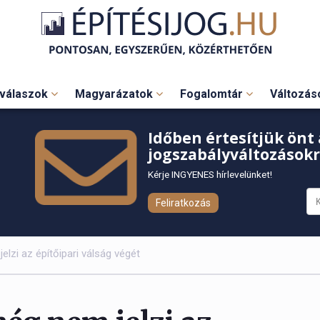
válaszok
Magyarázatok
Fogalomtár
Változá
Időben értesítjük önt 
jogszabályváltozásokr
Kérje INGYENES hírlevelünket!
Feliratkozás
elzi az építőipari válság végét