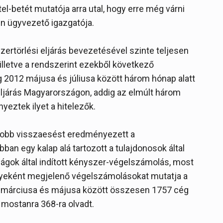
el-betét mutatója arra utal, hogy erre még várni
en ügyvezető igazgatója.
zertörlési eljárás bevezetésével szinte teljesen
letve a rendszerint ezekből következő
2012 májusa és júliusa között három hónap alatt
ljárás Magyarországon, addig az elmúlt három
ztek ilyet a hitelezők.
obb visszaesést eredményezett a
an egy kalap alá tartozott a tulajdonosok által
gok által indított kényszer-végelszámolás, most
yeként megjelenő végelszámolásokat mutatja a
012 márciusa és májusa között összesen 1757 cég
mostanra 368-ra olvadt.