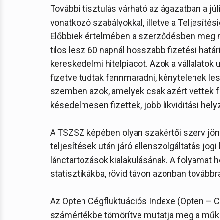
További tisztulás várható az ágazatban a júli
vonatkozó szabályokkal, illetve a Teljesítési
Előbbiek értelmében a szerződésben meg nem
tilos lesz 60 napnál hosszabb fizetési határid
kereskedelmi hitelpiacot. Azok a vállalatok
fizetve tudtak fennmaradni, kénytelenek le
szemben azok, amelyek csak azért vettek fel
késedelmesen fizettek, jobb likviditási hel
A TSZSZ képében olyan szakértői szerv jön
teljesítések után járó ellenszolgáltatás jogi 
lánctartozások kialakulásának. A folyamat 
statisztikákba, rövid távon azonban tovább
Az Opten Cégfluktuációs Indexe (Opten – CFI)
számértékbe tömörítve mutatja meg a műkö