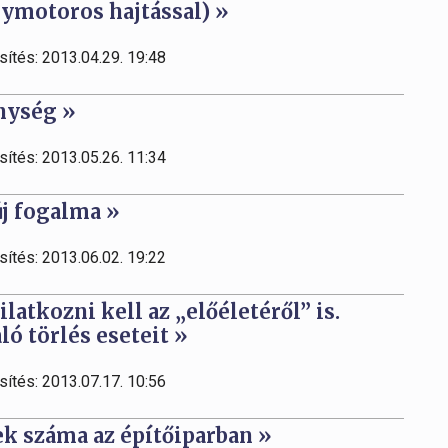
nymotoros hajtással) »
sítés: 2013.04.29. 19:48
enység »
sítés: 2013.05.26. 11:34
új fogalma »
sítés: 2013.06.02. 19:22
latkozni kell az „előéletéről” is.
ó törlés eseteit »
sítés: 2013.07.17. 10:56
k száma az építőiparban »