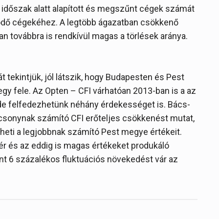
 időszak alatt alapított és megszűnt cégek számát
ködő cégekéhez. A legtöbb ágazatban csökkenő
an továbbra is rendkívül magas a törlések aránya.
 tekintjük, jól látszik, hogy Budapesten és Pest
gy fele. Az Opten – CFI várhatóan 2013-ban is a az
 de felfedezhetünk néhány érdekességet is. Bács-
csonynak számító CFI erőteljes csökkenést mutat,
theti a legjobbnak számító Pest megye értékeit.
ér és az eddig is magas értékeket produkáló
nt 6 százalékos fluktuációs növekedést vár az