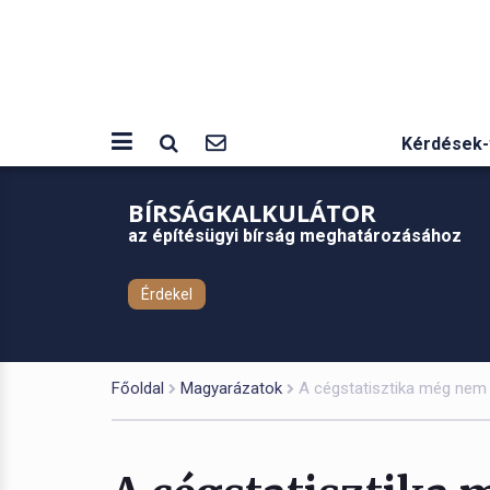
Kérdések-
BÍRSÁGKALKULÁTOR
az építésügyi bírság meghatározásához
Érdekel
Főoldal
Magyarázatok
A cégstatisztika még nem j