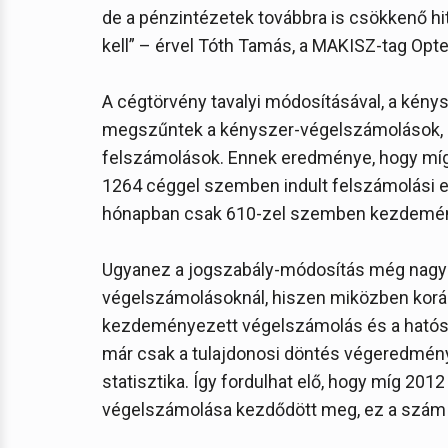
de a pénzintézetek továbbra is csökkenő hit
kell” – érvel Tóth Tamás, a MAKISZ-tag Opt
A cégtörvény tavalyi módosításával, a kénys
megszűntek a kényszer-végelszámolások, il
felszámolások. Ennek eredménye, hogy míg 
1264 céggel szemben indult felszámolási e
hónapban csak 610-zel szemben kezdeménye
Ugyanez a jogszabály-módosítás még nagy
végelszámolásoknál, hiszen miközben korább
kezdeményezett végelszámolás és a hatósá
már csak a tulajdonosi döntés végeredmén
statisztika. Így fordulhat elő, hogy míg 2
végelszámolása kezdődött meg, ez a szám 