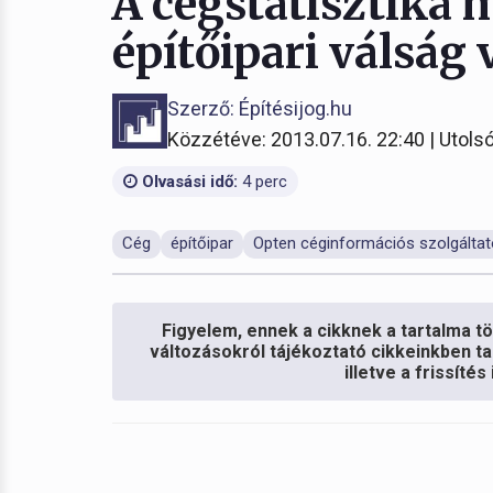
A cégstatisztika 
építőipari válság 
Szerző: Építésijog.hu
Közzétéve: 2013.07.16. 22:40 | Utolsó
Olvasási idő:
4 perc
Cég
építőipar
Opten céginformációs szolgáltat
Figyelem, ennek a cikknek a tartalma töb
változásokról tájékoztató cikkeinkben ta
illetve a frissíté