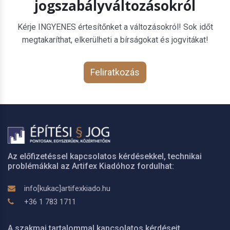
jogszabályváltozásokról
Kérje INGYENES értesítőnket a változásokról! Sok időt
megtakaríthat, elkerülheti a bírságokat és jogvitákat!
Feliratkozás
Az előfizetéssel kapcsolatos kérdésekkel, technikai
problémákkal az Artifex Kiadóhoz fordulhat:
info[kukac]artifexkiado.hu
+36 1 783 1711
A szakmai tartalommal kapcsolatos kérdéseit,