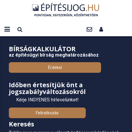
BÍRSÁGKALKULÁTOR
az építésügyi bírság meghatározásához
Érdekel
Időben értesítjük önt a
jogszabályváltozásokról
Kérje INGYENES hírlevelünket!
Feliratkozás
Keresés