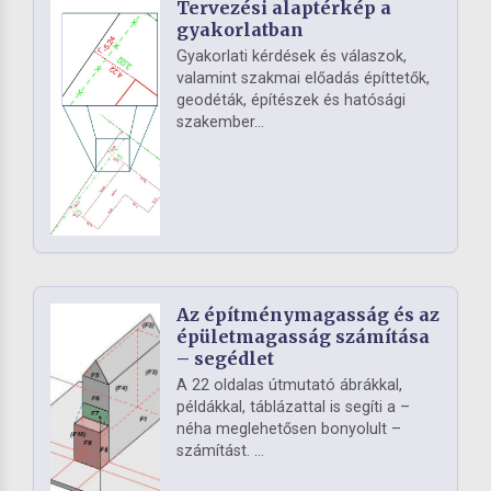
Tervezési alaptérkép a
gyakorlatban
Gyakorlati kérdések és válaszok,
valamint szakmai előadás építtetők,
geodéták, építészek és hatósági
szakember...
Az építménymagasság és az
épületmagasság számítása
– segédlet
A 22 oldalas útmutató ábrákkal,
példákkal, táblázattal is segíti a –
néha meglehetősen bonyolult –
számítást. ...