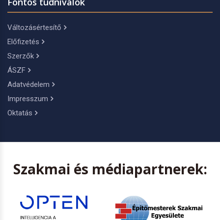
Fontos tudnivalók
Változásértesítő
Előfizetés
Szerzők
ÁSZF
Adatvédelem
Impresszum
Oktatás
Szakmai és médiapartnerek: