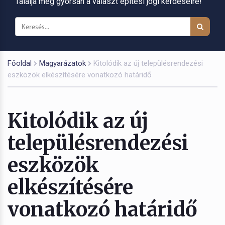
Találja meg gyorsan a választ építési jogi kérdéseire!
Főoldal
Magyarázatok
Kitolódik az új településrendezési
eszközök elkészítésére vonatkozó határidő
Kitolódik az új
településrendezési
eszközök
elkészítésére
vonatkozó határidő