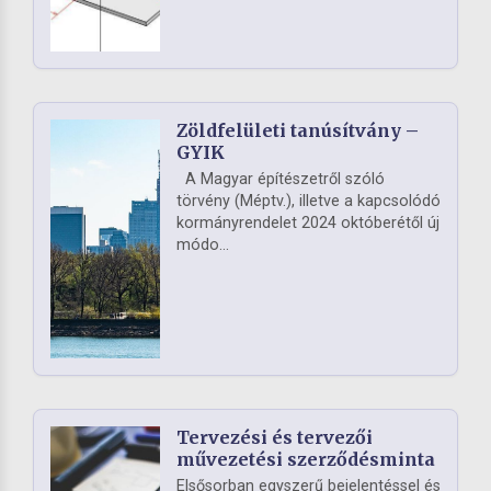
Zöldfelületi tanúsítvány –
GYIK
A Magyar építészetről szóló
törvény (Méptv.), illetve a kapcsolódó
kormányrendelet 2024 októberétől új
módo...
Tervezési és tervezői
művezetési szerződésminta
Elsősorban egyszerű bejelentéssel és