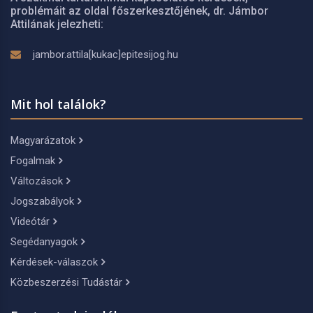
problémáit az oldal főszerkesztőjének, dr. Jámbor
Attilának jelezheti:
jambor.attila[kukac]epitesijog.hu
Mit hol találok?
Magyarázatok
Fogalmak
Változások
Jogszabályok
Videótár
Segédanyagok
Kérdések-válaszok
Közbeszerzési Tudástár