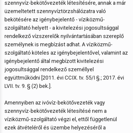
szennyvíz-bekötővezeték létesítésére, annak a már
üzemeltetett szennyvíztörzshálózatra való
bekötésére az igénybejelentő - víziközmű-
szolgáltató helyett - a kivitelezési jogosultsággal
rendelkező vízszerelők nyilvántartásában szereplő
személynek is megbízást adhat. A víziközmű-
szolgáltató köteles az igénybejelentővel, valamint az
igénybejelentő által megbízott kivitelezési
jogosultsággal rendelkező személlyel
együttműködni [2011. évi CCIX. tv. 55/I §.; 2017. évi
LVII. tv. 9. § (2) bek.].
Amennyiben az ivóvíz-bekötővezeték vagy
szennyvíz-bekötővezeték létesítésé nem a
víziközmű-szolgáltató végzi el, ettől függetlenül
ezek átvételéről és üzembe helyezéséről a