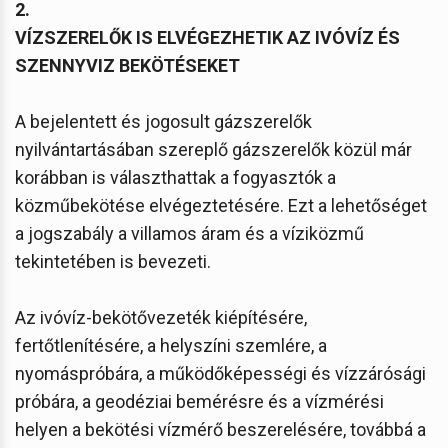
2.
VÍZSZERELŐK IS ELVÉGEZHETIK AZ IVÓVÍZ ÉS
SZENNYVIZ BEKÖTÉSEKET
A bejelentett és jogosult gázszerelők
nyilvántartásában szereplő gázszerelők közül már
korábban is választhattak a fogyasztók a
közműbekötése elvégeztetésére. Ezt a lehetőséget
a jogszabály a villamos áram és a víziközmű
tekintetében is bevezeti.
Az ivóvíz-bekötővezeték kiépítésére,
fertőtlenítésére, a helyszíni szemlére, a
nyomáspróbára, a működőképességi és vízzárósági
próbára, a geodéziai bemérésre és a vízmérési
helyen a bekötési vízmérő beszerelésére, továbbá a