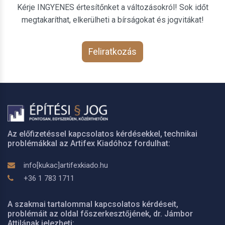
Kérje INGYENES értesítőnket a változásokról! Sok időt
megtakaríthat, elkerülheti a bírságokat és jogvitákat!
Feliratkozás
Az előfizetéssel kapcsolatos kérdésekkel, technikai
problémákkal az Artifex Kiadóhoz fordulhat:
info[kukac]artifexkiado.hu
+36 1 783 1711
A szakmai tartalommal kapcsolatos kérdéseit,
problémáit az oldal főszerkesztőjének, dr. Jámbor
Attilának jelezheti: