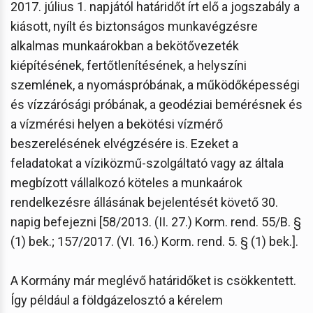
2017. július 1. napjától határidőt írt elő a jogszabály a
kiásott, nyílt és biztonságos munkavégzésre
alkalmas munkaárokban a bekötővezeték
kiépítésének, fertőtlenítésének, a helyszíni
szemlének, a nyomáspróbának, a működőképességi
és vízzárósági próbának, a geodéziai bemérésnek és
a vízmérési helyen a bekötési vízmérő
beszerelésének elvégzésére is. Ezeket a
feladatokat a víziközmű-szolgáltató vagy az általa
megbízott vállalkozó köteles a munkaárok
rendelkezésre állásának bejelentését követő 30.
napig befejezni [58/2013. (II. 27.) Korm. rend. 55/B. §
(1) bek.; 157/2017. (VI. 16.) Korm. rend. 5. § (1) bek.].
A Kormány már meglévő határidőket is csökkentett.
Így például a földgázelosztó a kérelem