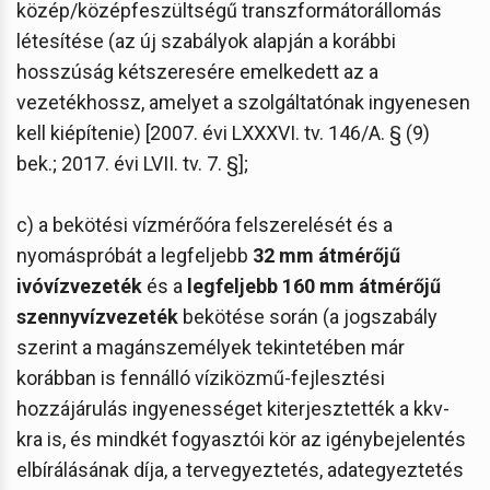
közép/középfeszültségű transzformátorállomás
létesítése (az új szabályok alapján a korábbi
hosszúság kétszeresére emelkedett az a
vezetékhossz, amelyet a szolgáltatónak ingyenesen
kell kiépítenie) [2007. évi LXXXVI. tv. 146/A. § (9)
bek.; 2017. évi LVII. tv. 7. §];
c) a bekötési vízmérőóra felszerelését és a
nyomáspróbát a legfeljebb
32 mm átmérőjű
ivóvízvezeték
és a
legfeljebb 160 mm átmérőjű
szennyvízvezeték
bekötése során (a jogszabály
szerint a magánszemélyek tekintetében már
korábban is fennálló víziközmű-fejlesztési
hozzájárulás ingyenességet kiterjesztették a kkv-
kra is, és mindkét fogyasztói kör az igénybejelentés
elbírálásának díja, a tervegyeztetés, adategyeztetés