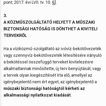
pont; 2017. évi LVII. tv. 10. §].
3.
A KÖZMŰSZOLGÁLTATÓ HELYETT A MŰSZAKI
BIZTONSÁGI HATÓSÁG IS DÖNTHET A KIVITELI
TERVEKRŐL
Ha a víziközmű-szolgáltató az ivóvíz-bekötővezeték
vagy szennyvíz-bekötővezeték létesítésére irányuló
a bekötéssel összefüggő terveket kivitelezésre
alkalmatlannak minősítette, új terv benyújtását, vagy
a tervek olyan kiegészítését írta elő, amellyel az
igénybejelentő nem ért egyet, az igénybejelentő a
műszaki biztonsági hatóságtól kérheti az
alkalmassági nyilatkozat kiadását
.