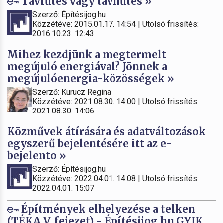
Távfűtés vagy távhűtés »
Szerző: Építésijog.hu
Közzétéve: 2015.01.17. 14:54 | Utolsó frissítés:
2016.10.23. 12:43
Mihez kezdjünk a megtermelt
megújuló energiával? Jönnek a
megújulóenergia-közösségek »
Szerző: Kurucz Regina
Közzétéve: 2021.08.30. 14:00 | Utolsó frissítés:
2021.08.30. 14:06
Közművek átírására és adatváltozások
egyszerű bejelentésére itt az e-
bejelento »
Szerző: Építésijog.hu
Közzétéve: 2022.04.01. 14:08 | Utolsó frissítés:
2022.04.01. 15:07
Építmények elhelyezése a telken
(TÉKA V. fejezet) - Építésijog.hu GYIK