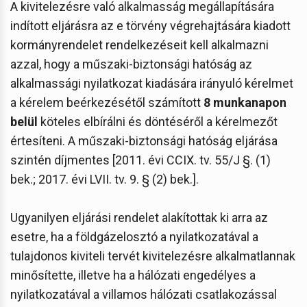
A kivitelezésre való alkalmasság megállapítására
indított eljárásra az e törvény végrehajtására kiadott
kormányrendelet rendelkezéseit kell alkalmazni
azzal, hogy a műszaki-biztonsági hatóság az
alkalmassági nyilatkozat kiadására irányuló kérelmet
a kérelem beérkezésétől számított
8 munkanapon
belül
köteles elbírálni és döntéséről a kérelmezőt
értesíteni. A műszaki-biztonsági hatóság eljárása
szintén díjmentes [2011. évi CCIX. tv. 55/J §. (1)
bek.; 2017. évi LVII. tv. 9. § (2) bek.].
Ugyanilyen eljárási rendelet alakítottak ki arra az
esetre, ha a földgázelosztó a nyilatkozatával a
tulajdonos kiviteli tervét kivitelezésre alkalmatlannak
minősítette, illetve ha a hálózati engedélyes a
nyilatkozatával a villamos hálózati csatlakozással