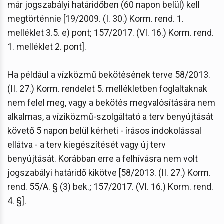
már jogszabályi határidőben (60 napon belül) kell
megtörténnie [19/2009. (I. 30.) Korm. rend. 1.
melléklet 3.5. e) pont; 157/2017. (VI. 16.) Korm. rend.
1. melléklet 2. pont].
Ha például a vízközmű bekötésének terve 58/2013.
(II. 27.) Korm. rendelet 5. mellékletben foglaltaknak
nem felel meg, vagy a bekötés megvalósítására nem
alkalmas, a víziközmű-szolgáltató a terv benyújtását
követő 5 napon belül kérheti - írásos indokolással
ellátva - a terv kiegészítését vagy új terv
benyújtását. Korábban erre a felhívásra nem volt
jogszabályi határidő kikötve [58/2013. (II. 27.) Korm.
rend. 55/A. § (3) bek.; 157/2017. (VI. 16.) Korm. rend.
4. §].