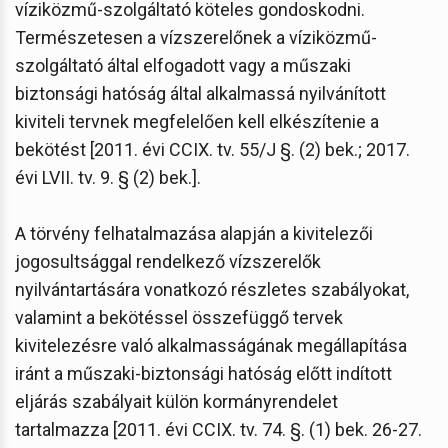
víziközmű-szolgáltató köteles gondoskodni.
Természetesen a vízszerelőnek a víziközmű-
szolgáltató által elfogadott vagy a műszaki
biztonsági hatóság által alkalmassá nyilvánított
kiviteli tervnek megfelelően kell elkészítenie a
bekötést [2011. évi CCIX. tv. 55/J §. (2) bek.; 2017.
évi LVII. tv. 9. § (2) bek.].
A törvény felhatalmazása alapján a kivitelezői
jogosultsággal rendelkező vízszerelők
nyilvántartására vonatkozó részletes szabályokat,
valamint a bekötéssel összefüggő tervek
kivitelezésre való alkalmasságának megállapítása
iránt a műszaki-biztonsági hatóság előtt indított
eljárás szabályait külön kormányrendelet
tartalmazza [2011. évi CCIX. tv. 74. §. (1) bek. 26-27.