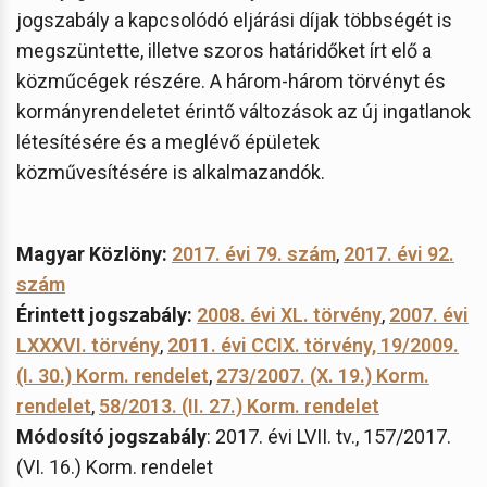
jogszabály a kapcsolódó eljárási díjak többségét is
megszüntette, illetve szoros határidőket írt elő a
közműcégek részére. A három-három törvényt és
kormányrendeletet érintő változások az új ingatlanok
létesítésére és a meglévő épületek
közművesítésére is alkalmazandók.
Magyar Közlöny:
2017. évi 79. szám
,
2017. évi 92.
szám
Érintett jogszabály:
2008. évi XL. törvény
,
2007. évi
LXXXVI. törvény
,
2011. évi CCIX. törvény,
19/2009.
(I. 30.) Korm. rendelet
,
273/2007. (X. 19.) Korm.
rendelet
,
58/2013. (II. 27.) Korm. rendelet
Módosító jogszabály
: 2017. évi LVII. tv., 157/2017.
(VI. 16.) Korm. rendelet