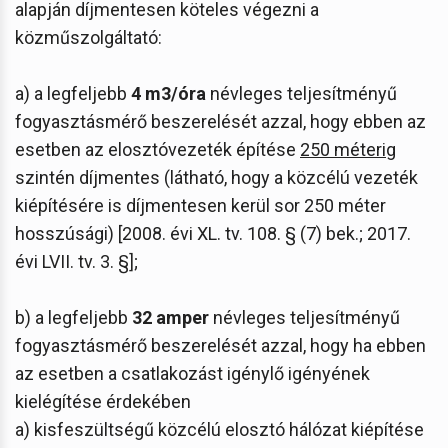
alapján díjmentesen köteles végezni a
közműszolgáltató:
a) a legfeljebb
4 m3/óra
névleges teljesítményű
fogyasztásmérő beszerelését azzal, hogy ebben az
esetben az elosztóvezeték építése
250 méterig
szintén díjmentes (látható, hogy a közcélú vezeték
kiépítésére is díjmentesen kerül sor 250 méter
hosszúsági) [2008. évi XL. tv. 108. § (7) bek.; 2017.
évi LVII. tv. 3. §];
b) a legfeljebb
32 amper
névleges teljesítményű
fogyasztásmérő beszerelését azzal, hogy ha ebben
az esetben a csatlakozást igénylő igényének
kielégítése érdekében
a) kisfeszültségű közcélú elosztó hálózat kiépítése