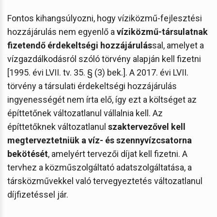
Fontos kihangsúlyozni, hogy víziközmű-fejlesztési
hozzájárulás nem egyenlő a
víziközmű-társulatnak
fizetendő érdekeltségi hozzájárulás
sal, amelyet a
vízgazdálkodásról szóló törvény alapján kell fizetni
[1995. évi LVII. tv. 35. § (3) bek.]. A 2017. évi LVII.
törvény a társulati érdekeltségi hozzájárulás
ingyenességét nem írta elő, így ezt a költséget az
építtetőnek változatlanul vállalnia kell. Az
építtetőknek változatlanul
szaktervezővel kell
megterveztetniük a víz- és szennyvízcsatorna
bekötését
, amelyért tervezői díjat kell fizetni. A
tervhez a közműszolgáltató adatszolgáltatása, a
társközművekkel való tervegyeztetés változatlanul
díjfizetéssel jár.