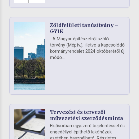
Zöldfelületi tanúsítvány –
GYIK
A Magyar építészetről szóló
törvény (Méptv.), illetve a kapcsolódó
kormányrendelet 2024 októberétől új
módo...
Tervezési és tervezői
művezetési szerződésminta
Elsősorban egyszerű bejelentéssel és
engedéllyel építhető lakóházak
esetében használható. Részletes