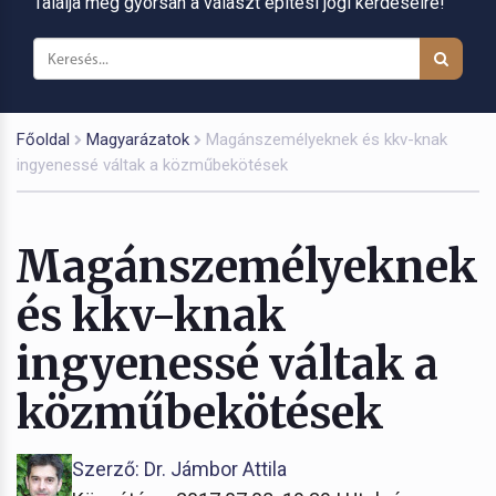
Találja meg gyorsan a választ építési jogi kérdéseire!
Főoldal
Magyarázatok
Magánszemélyeknek és kkv-knak
ingyenessé váltak a közműbekötések
Magánszemélyeknek
és kkv-knak
ingyenessé váltak a
közműbekötések
Szerző: Dr. Jámbor Attila