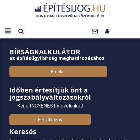
BÍRSÁGKALKULÁTOR
az építésügyi bírság meghatározásához
Érdekel
Időben értesítjük önt a
jogszabályváltozásokról
Kérje INGYENES hírlevelünket!
Feliratkozás
Keresés