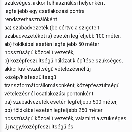
szükséges, akkor felhasználási helyenként
legfeljebb egy csatlakozási pontra
rendszerhasználóként
aa) szabadvezeték (beleértve a szigetelt
szabadvezetéket is) esetén legfeljebb 100 méter,
ab) földkábel esetén legfeljebb 50 méter
hosszúságú közcélú vezeték,
b) középfeszültségű hálózat kiépítése szükséges,
akkor kisfeszültségű vételezésnél új
közép/kisfeszültségű
transzformátorállomásonként, középfeszültségű
vételezésnél csatlakozási pontonként
ba) szabadvezeték esetén legfeljebb 500 méter,
bb) földkábel esetén legfeljebb 250 méter
hosszúságú közcélú vezeték, valamint a szükséges
új nagy/középfeszültségű és