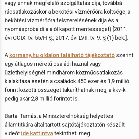
vagy ennek megfelelő szolgáltatás díja, továbbá
rácsatlakozáskor a bekötési vízmérőóra költsége, a
bekötési vízmérőóra felszerelésének díja és a
nyomáspróba díja alól kapott mentességet) [2011.
évi CCIX. tv. 55/H §.; 2017. évi LVII. tv. 9. § (1) bek.].
A
kormany.hu oldalon található tájékoztató
szerint
egy átlagos méretű családi háznál vagy
üzlethelyiségnél mindhárom közműcsatlakozás
kialakítása esetén a családok 450 ezer és 1,9 millió
forint közötti összeget takaríthatnak meg, a kkv-k
pedig akár 2,8 millió forintot is.
Bartal Tamás, a Miniszterelnökség helyettes
államtitkára által tartott sajtótájékoztatón készült
videót
ide kattintva
tekintheti meg.