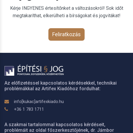
Kérje INGYENES értesítőnket a változásokról! Sok időt
megtakaríthat, elkerülheti a bírságokat és jogvitákat!
Feliratkozás
Az előfizetéssel kapcsolatos kérdésekkel, technikai
problémákkal az Artifex Kiadóhoz fordulhat:
info[kukac]artifexkiado.hu
+36 1 783 1711
A szakmai tartalommal kapcsolatos kérdéseit,
problémáit az oldal főszerkesztőjének, dr. Jámbor