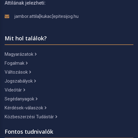
Attilának jelezheti:
jambor.attila[kukac]epitesijog.hu
Mit hol találok?
Magyarázatok
Fogalmak
Változások
Jogszabályok
Videótár
Segédanyagok
Kérdések-válaszok
Közbeszerzési Tudástár
Fontos tudnivalók