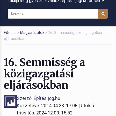
Találja meg gyorsan a választ építési jogi kérdéseire!
Főoldal
Magyarázatok
16. Semmisség a közigazgatási
eljárásokban
16. Semmisség a
közigazgatási
eljárásokban
Szerző: Építésijog.hu
Közzétéve: 2014.04.23. 17:08 | Utolsó
frissítés: 2024.12.03. 15:52