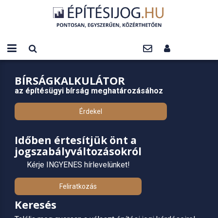
BÍRSÁGKALKULÁTOR
az építésügyi bírság meghatározásához
Érdekel
Időben értesítjük önt a
jogszabályváltozásokról
Kérje INGYENES hírlevelünket!
Feliratkozás
Keresés