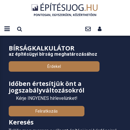
BÍRSÁGKALKULÁTOR
az építésügyi bírság meghatározásához
Érdekel
Időben értesítjük önt a
jogszabályváltozásokról
Kérje INGYENES hírlevelünket!
Feliratkozás
Keresés