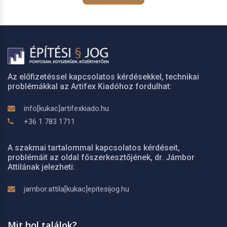
Az előfizetéssel kapcsolatos kérdésekkel, technikai
problémákkal az Artifex Kiadóhoz fordulhat:
info[kukac]artifexkiado.hu
+36 1 783 1711
A szakmai tartalommal kapcsolatos kérdéseit,
problémáit az oldal főszerkesztőjének, dr. Jámbor
Attilának jelezheti:
jambor.attila[kukac]epitesijog.hu
Mit hol találok?