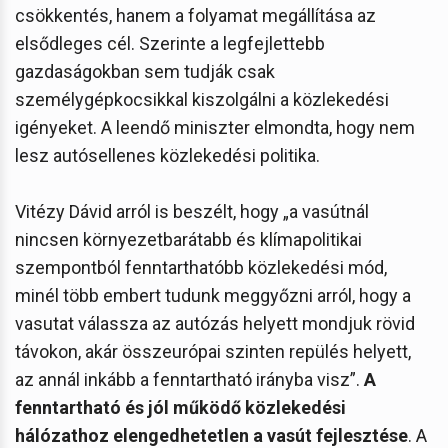
csökkentés, hanem a folyamat megállítása az
elsődleges cél. Szerinte a legfejlettebb
gazdaságokban sem tudják csak
személygépkocsikkal kiszolgálni a közlekedési
igényeket. A leendő miniszter elmondta, hogy nem
lesz autósellenes közlekedési politika.
Vitézy Dávid arról is beszélt, hogy „a vasútnál
nincsen környezetbarátabb és klímapolitikai
szempontból fenntarthatóbb közlekedési mód,
minél több embert tudunk meggyőzni arról, hogy a
vasutat válassza az autózás helyett mondjuk rövid
távokon, akár összeurópai szinten repülés helyett,
az annál inkább a fenntartható irányba visz”.
A
fenntartható és jól működő közlekedési
hálózathoz elengedhetetlen a vasút fejlesztése
. A