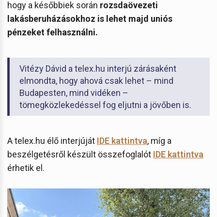
hogy a későbbiek során
rozsdaövezeti
lakásberuházásokhoz is lehet majd uniós
pénzeket felhasználni.
Vitézy Dávid a telex.hu interjú zárásaként
elmondta, hogy ahová csak lehet – mind
Budapesten, mind vidéken –
tömegközlekedéssel fog eljutni a jövőben is.
A telex.hu élő interjúját
IDE kattintva
, míg a
beszélgetésről készült összefoglalót
IDE kattintva
érhetik el.