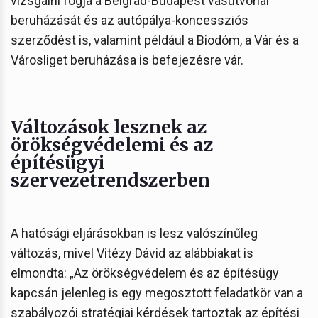
vizsgálni fogja a Belgrád-Budapest vasútvonal
beruházását és az autópálya-koncessziós
szerződést is, valamint például a Biodóm, a Vár és a
Városliget beruházása is befejezésre vár.
Változások lesznek az
örökségvédelemi és az
építésügyi
szervezetrendszerben
A hatósági eljárásokban is lesz valószínűleg
változás, mivel Vitézy Dávid az alábbiakat is
elmondta: „Az örökségvédelem és az építésügy
kapcsán jelenleg is egy megosztott feladatkör van a
szabályozói stratégiai kérdések tartoztak az építési