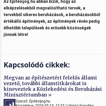
Az Építésijog.hu abban bízik, hogy az
elképzelésekből megvalósítható tervek, a
tervekből sikeres beruházások, a beruházásokból
értékálló építmények, az építmények révén pedig
élhetőbb települések és erősebb közösségek
jönnek létre!
Kapcsolódó cikkek:
Megvan az építészetért felelős állami
vezető, további államtitkárokat is
kineveztek a Közlekedési és Beruházási
Minisztériumban »
Szerző: Építésijog.hu
Közzétéve: 2026.05.24. 12:33 | Utolsó frissítés: