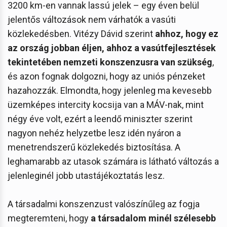
3200 km-en vannak lassú jelek – egy éven belül
jelentős változások nem várhatók a vasúti
közlekedésben. Vitézy Dávid szerint
ahhoz, hogy ez
az ország jobban éljen, ahhoz a vasútfejlesztések
tekintetében nemzeti konszenzusra van szükség
,
és azon fognak dolgozni, hogy az uniós pénzeket
hazahozzák. Elmondta, hogy jelenleg ma kevesebb
üzemképes intercity kocsija van a MÁV-nak, mint
négy éve volt, ezért a leendő miniszter szerint
nagyon nehéz helyzetbe lesz idén nyáron a
menetrendszerű közlekedés biztosítása. A
leghamarabb az utasok számára is látható változás a
jelenleginél jobb utastájékoztatás lesz.
A társadalmi konszenzust valószínűleg az fogja
megteremteni, hogy
a társadalom minél szélesebb