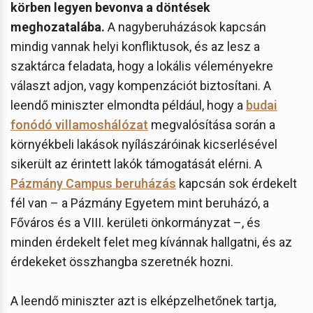
körben legyen bevonva a döntések
meghozatalába.
A nagyberuházások kapcsán
mindig vannak helyi konfliktusok, és az lesz a
szaktárca feladata, hogy a lokális véleményekre
választ adjon, vagy kompenzációt biztosítani. A
leendő miniszter elmondta például, hogy a
budai
fonódó villamoshálózat
megvalósítása során a
környékbeli lakások nyílászáróinak kicserlésével
sikerült az érintett lakók támogatását elérni. A
Pázmány Campus beruházás
kapcsán sok érdekelt
fél van – a Pázmány Egyetem mint beruházó, a
Főváros és a VIII. kerületi önkormányzat –, és
minden érdekelt felet meg kívánnak hallgatni, és az
érdekeket összhangba szeretnék hozni.
A leendő miniszter azt is elképzelhetőnek tartja,