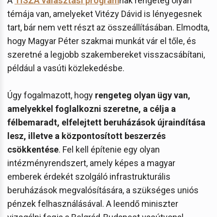
A
TISZA választási program
nak rengeteg olyan
témája van, amelyeket Vitézy Dávid is lényegesnek
tart, bár nem vett részt az összeállításában. Elmodta,
hogy Magyar Péter szakmai munkát vár el tőle, és
szeretné a legjobb szakembereket visszacsábítani,
például a vasúti közlekedésbe.
Úgy fogalmazott, hogy
rengeteg olyan ügy van,
amelyekkel foglalkozni szeretne, a célja a
félbemaradt, elfelejtett beruházások újraindítása
lesz, illetve a központosított beszerzés
csökkentése
. Fel kell építenie egy olyan
intézményrendszert, amely képes a magyar
emberek érdekét szolgáló infrastrukturális
beruházások megvalósítására, a szükséges uniós
pénzek felhasználásával. A leendő miniszter