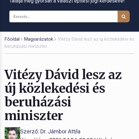
Találja meg gyorsan a választ építési jogi kérdéseire!
Főoldal
Magyarázatok
Vitézy Dávid lesz az új közlekedési és
beruházási miniszter
Vitézy Dávid lesz az
új közlekedési és
beruházási
miniszter
Szerző: Dr. Jámbor Attila