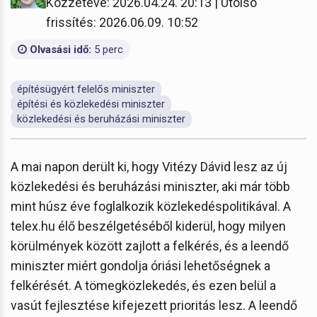
Közzétéve: 2026.04.24. 20:13 | Utolsó
frissítés: 2026.06.09. 10:52
Olvasási idő:
5 perc
építésügyért felelős miniszter
építési és közlekedési miniszter
közlekedési és beruházási miniszter
A mai napon derült ki, hogy Vitézy Dávid lesz az új
közlekedési és beruházási miniszter, aki már több
mint húsz éve foglalkozik közlekedéspolitikával. A
telex.hu élő beszélgetéséből kiderül, hogy milyen
körülmények között zajlott a felkérés, és a leendő
miniszter miért gondolja óriási lehetőségnek a
felkérését. A tömegközlekedés, és ezen belül a
vasút fejlesztése kifejezett prioritás lesz. A leendő