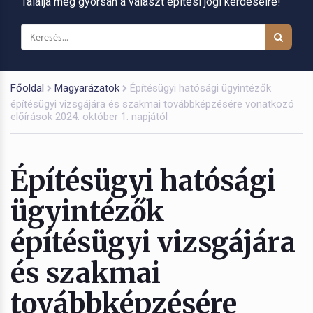
Találja meg gyorsan a választ építési jogi kérdéseire!
Főoldal
Magyarázatok
Építésügyi hatósági ügyintézők
építésügyi vizsgájára és szakmai továbbképzésére vonatkozó
előírások 2024. október 1. napjától
Építésügyi hatósági
ügyintézők
építésügyi vizsgájára
és szakmai
továbbképzésére