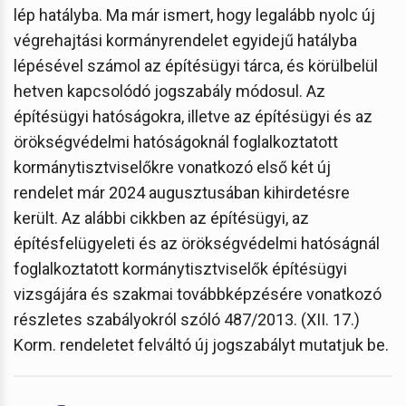
lép hatályba. Ma már ismert, hogy legalább nyolc új
végrehajtási kormányrendelet egyidejű hatályba
lépésével számol az építésügyi tárca, és körülbelül
hetven kapcsolódó jogszabály módosul. Az
építésügyi hatóságokra, illetve az építésügyi és az
örökségvédelmi hatóságoknál foglalkoztatott
kormánytisztviselőkre vonatkozó első két új
rendelet már 2024 augusztusában kihirdetésre
került. Az alábbi cikkben az építésügyi, az
építésfelügyeleti és az örökségvédelmi hatóságnál
foglalkoztatott kormánytisztviselők építésügyi
vizsgájára és szakmai továbbképzésére vonatkozó
részletes szabályokról szóló 487/2013. (XII. 17.)
Korm. rendeletet felváltó új jogszabályt mutatjuk be.