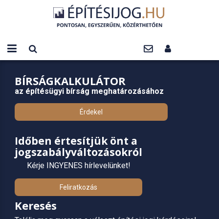
BÍRSÁGKALKULÁTOR
az építésügyi bírság meghatározásához
Érdekel
Időben értesítjük önt a
jogszabályváltozásokról
Kérje INGYENES hírlevelünket!
Feliratkozás
Keresés