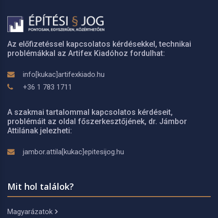
Az előfizetéssel kapcsolatos kérdésekkel, technikai
problémákkal az Artifex Kiadóhoz fordulhat:
info[kukac]artifexkiado.hu
+36 1 783 1711
A szakmai tartalommal kapcsolatos kérdéseit,
problémáit az oldal főszerkesztőjének, dr. Jámbor
Attilának jelezheti:
jambor.attila[kukac]epitesijog.hu
Mit hol találok?
Magyarázatok