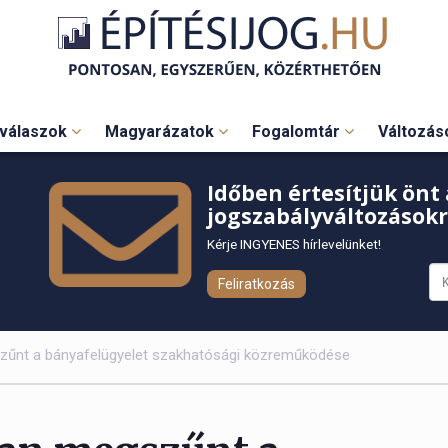
válaszok
Magyarázatok
Fogalomtár
Változá
Időben értesítjük önt 
jogszabályváltozásokr
Kérje INGYENES hírlevelünket!
Feliratkozás
szűnt a bányafelügyelet szakhatósági közreműködése