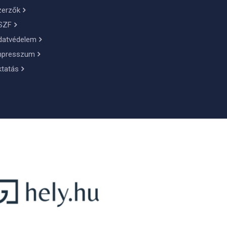
zerzők
SZF
datvédelem
mpresszum
ktatás