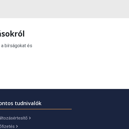
ásokról
 a bírságokat és
ontos tudnivalók
ltozásértesítő
őfizetés