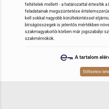
feltételek mellett - a határozattal értesíti
feladatainak megszüntetése értelemszerűen 
kell sokkal nagyobb körültekintéssel eljárni
bírságösszegek is jelentős mértékben növek
szakmagyakorlói körben már jogszabályi sz
szakmérnökök.
A tartalom elé
Előfizetési le