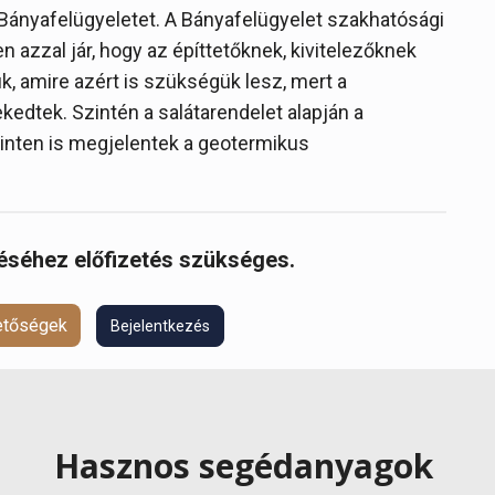
k a Bányafelügyeletet. A Bányafelügyelet szakhatósági
azzal jár, hogy az építtetőknek, kivitelezőknek
uk, amire azért is szükségük lesz, mert a
edtek. Szintén a salátarendelet alapján a
inten is megjelentek a geotermikus
réséhez előfizetés szükséges.
hetőségek
Bejelentkezés
Hasznos segédanyagok