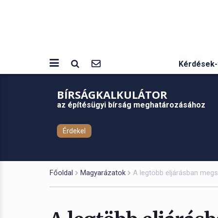
Kérdések-
BÍRSÁGKALKULÁTOR
az építésügyi bírság meghatározásához
Érdekel
Főoldal
Magyarázatok
A legtöbb eljárásban meg