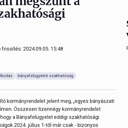
ban megszűnt a
szakhatósági
 frissítés: 2024.09.05. 15:48
lkodás
bányafelügyeleti szakhatóság
sító kormányrendelet jelent meg, „egyes bányászati
címen. Összesen tizennégy kormányrendelet
 hogy a Bányafelügyelet eddigi szakhatósági
ágok 2024. július 1-től már csak - bizonyos