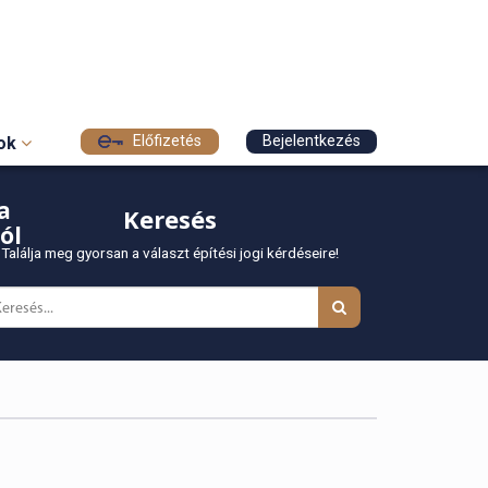
Előfizetés
Bejelentkezés
sok
a
Keresés
ól
Találja meg gyorsan a választ építési jogi kérdéseire!