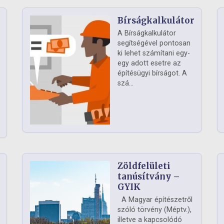
Bírságkalkulátor
A Bírságkalkulátor
segítségével pontosan
ki lehet számítani egy-
egy adott esetre az
építésügyi bírságot. A
szá...
Zöldfelületi
ág
tanúsítvány –
GYIK
A Magyar építészetről
szóló törvény (Méptv.),
illetve a kapcsolódó