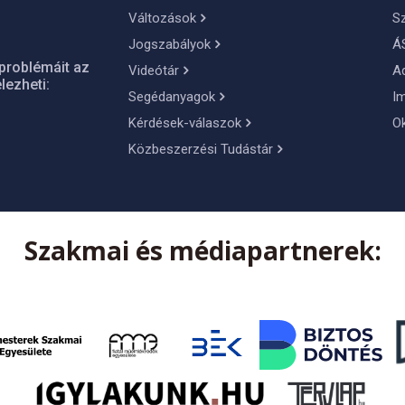
Változások
S
Jogszabályok
Á
problémáit az
Videótár
A
lezheti:
Segédanyagok
I
Kérdések-válaszok
O
Közbeszerzési Tudástár
Szakmai és médiapartnerek: