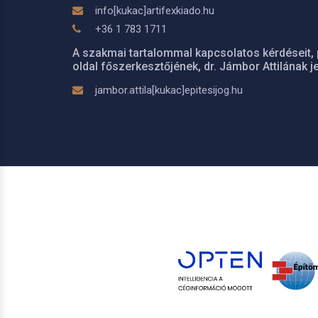
info[kukac]artifexkiado.hu
+36 1 783 1711
A szakmai tartalommal kapcsolatos kérdéseit, 
oldal főszerkesztőjének, dr. Jámbor Attilának je
jambor.attila[kukac]epitesijog.hu