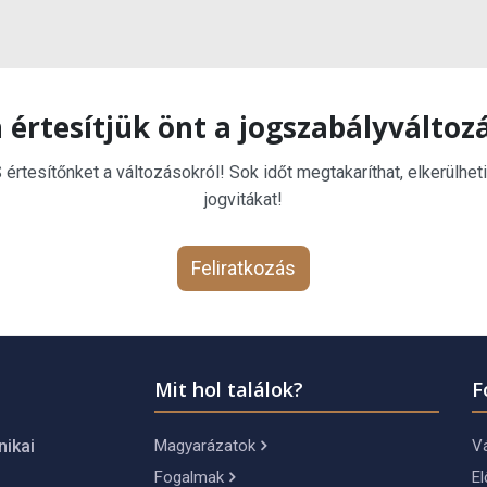
 értesítjük önt a jogszabályváltoz
rtesítőnket a változásokról! Sok időt megtakaríthat, elkerülheti
jogvitákat!
Feliratkozás
Mit hol találok?
F
Magyarázatok
Vá
nikai
Fogalmak
El