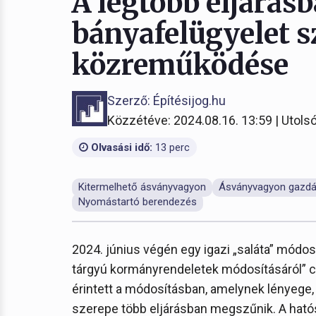
A legtöbb eljárás
bányafelügyelet 
közreműködése
Szerző: Építésijog.hu
Közzétéve: 2024.08.16. 13:59 | Utolsó
Olvasási idő:
13 perc
Kitermelhető ásványvagyon
Ásványvagyon gazdá
Nyomástartó berendezés
2024. június végén egy igazi „saláta” módo
tárgyú kormányrendeletek módosításáról” 
érintett a módosításban, amelynek lényege,
szerepe több eljárásban megszűnik. A hatós