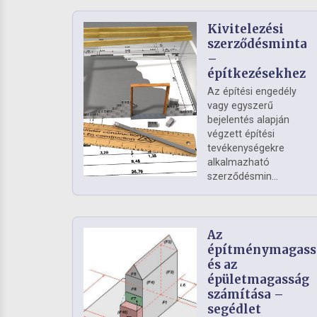
Kivitelezési
szerződésminta
–
építkezésekhez
Az építési engedély
vagy egyszerű
bejelentés alapján
végzett építési
tevékenységekre
alkalmazható
szerződésmin...
Az
építménymagass
és az
épületmagasság
számítása –
segédlet