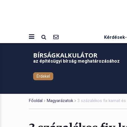
Kérdések-
BÍRSÁGKALKULÁTOR
az építésügyi bírság meghatározásához
Érdekel
Főoldal
Magyarázatok
3 százalékos fix kamat és 