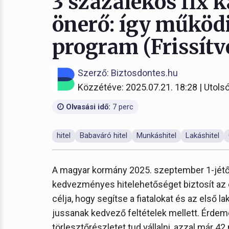
3 százalékos fix 
önerő: így működi
program (Frissítve:
Szerző: Biztosdontes.hu
Közzétéve: 2025.07.21. 18:28 | Utolsó
Olvasási idő:
7 perc
hitel
Babaváró hitel
Munkáshitel
Lakáshitel
A magyar kormány 2025. szeptember 1-jétől 
kedvezményes hitelehetőséget biztosít az
célja, hogy segítse a fiatalokat és az első 
jussanak kedvező feltételek mellett. Érdemes
törlesztőrészletet tud vállalni, azzal már 42 