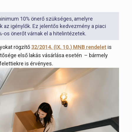
z minimum 10% önerő szükséges, amelyre
ek az igénylők. Ez jelentős kedvezmény a piaci
os önerőt várnak el a hitelintézetek.
yokat rögzítő
32/2014. (IX. 10.) MNB rendelet
is
hetősége első lakás vásárlása esetén – bármely
elettiekre is érvényes.