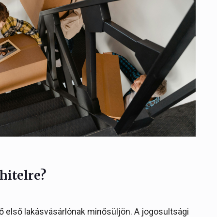
hitelre?
lő első lakásvásárlónak minősüljön. A jogosultsági