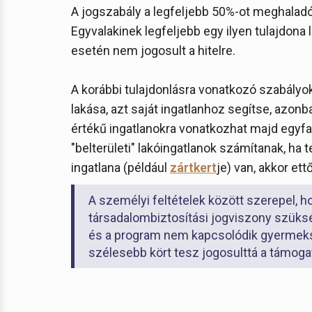
A jogszabály a legfeljebb 50%-ot meghaladó
Egyvalakinek legfeljebb egy ilyen tulajdona 
esetén nem jogosult a hitelre.
A korábbi tulajdonlásra vonatkozó szabályok
lakása, azt saját ingatlanhoz segítse, azonba
értékű ingatlanokra vonatkozhat majd egyfaj
"belterületi" lakóingatlanok számítanak, ha te
ingatlana (például
zártkert
je) van, akkor ett
A személyi feltételek között szerepel, 
társadalombiztosítási jogviszony szükség
és a program nem kapcsolódik gyermek
szélesebb kört tesz jogosulttá a támoga