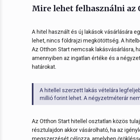
Mire lehet felhasználni az 
A hitel használt és új lakások vásárlására e
lehet, nincs földrajzi megkötöttség. A hitel
Az Otthon Start nemcsak lakásvásárlásra, ha
amennyiben az ingatlan értéke és a négyz
határokat.
A hitellel szerzett lakás vételára legfelj
millió forint lehet. A négyzetméterár nem
Az Otthon Start hitellel osztatlan közös tula
résztulajdon akkor vásárolható, ha az igényl
megszerzését célozza, amelyben örökléssel