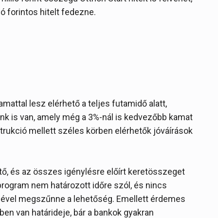
ió forintos hitelt fedezne.
mattal lesz elérhető a teljes futamidő alatt,
ank is van, amely még a 3%-nál is kedvezőbb kamat
nstrukció mellett széles körben elérhetők jóváírások
ető, és az összes igénylésre előírt keretösszeget
 program nem határozott időre szól, és nincs
sével megszűnne a lehetőség. Emellett érdemes
tben van határideje, bár a bankok gyakran