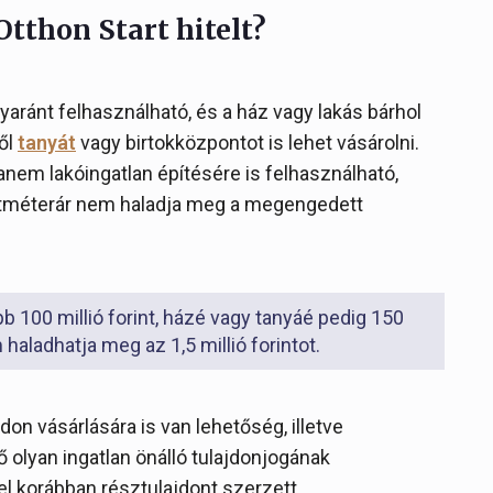
Otthon Start hitelt?
gyaránt felhasználható, és a ház vagy lakás bárhol
ből
tanyát
vagy birtokközpontot is lehet vásárolni.
nem lakóingatlan építésére is felhasználható,
etméterár nem haladja meg a megengedett
ebb 100 millió forint, házé vagy tanyáé pedig 150
 haladhatja meg az 1,5 millió forintot.
jdon vásárlására is van lehetőség, illetve
ő olyan ingatlan önálló tulajdonjogának
 korábban résztulajdont szerzett.