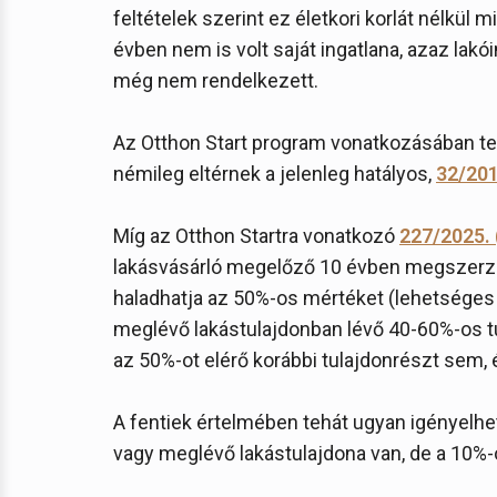
feltételek szerint ez életkori korlát nélkül 
évben nem is volt saját ingatlana, azaz la
még nem rendelkezett.
Az Otthon Start program vonatkozásában teh
némileg eltérnek a jelenleg hatályos,
32/201
Míg az Otthon Startra vonatkozó
227/2025. (
lakásvásárló megelőző 10 évben megszerzett
haladhatja az 50%-os mértéket (lehetséges 
meglévő lakástulajdonban lévő 40-60%-os t
az 50%-ot elérő korábbi tulajdonrészt sem, é
A fentiek értelmében tehát ugyan igényelhet 
vagy meglévő lakástulajdona van, de a 10%-