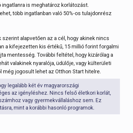
 ingatlanra is meghatároz korlátozást.
lehet, több ingatlanban való 50%-os tulajdonrész
 szerint alapvetően az a cél, hogy akinek nincs
n a kifejezetten kis értékű, 15 millió forint forgalmi
ta mentesség. További feltétel, hogy kizárólag a
hát valakinek nyaralója, üdülője, vagy külterületi
ől még jogosult lehet az Otthon Start hitelre.
hogy legalább két év magyarországi
es az igényléshez. Nincs felső életkori korlát,
számhoz vagy gyermekvállaláshoz sem. Ez
tásra, mint a korábbi hasonló programok.