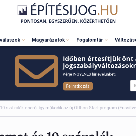
válaszok
Magyarázatok
Fogalomtár
Változá
Időben értesítjük önt 
jogszabályváltozásokr
Kérje INGYENES hírlevelünket!
Feliratkozás
10 százalék önerő: így működik az új Otthon Start program (Frissítve: