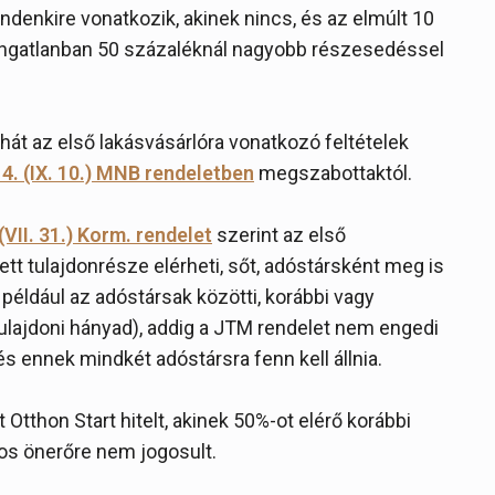
mindenkire vonatkozik, akinek nincs, és az elmúlt 10
kóingatlanban 50 százaléknál nagyobb részesedéssel
át az első lakásvásárlóra vonatkozó feltételek
4. (IX. 10.) MNB rendeletben
megszabottaktól.
VII. 31.) Korm. rendelet
szerint az első
 tulajdonrésze elérheti, sőt, adóstársként meg is
például az adóstársak közötti, korábbi vagy
ulajdoni hányad), addig a JTM rendelet nem engedi
s ennek mindkét adóstársra fenn kell állnia.
Otthon Start hitelt, akinek 50%-ot elérő korábbi
os önerőre nem jogosult.