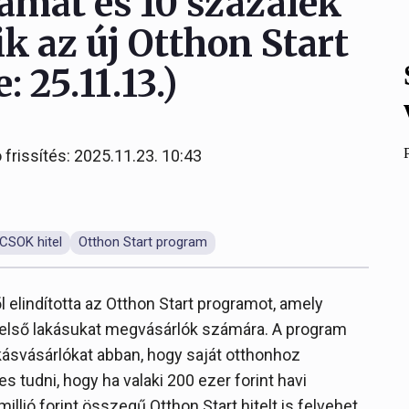
kamat és 10 százalék
k az új Otthon Start
 25.11.13.)
 frissítés: 2025.11.23. 10:43
CSOK hitel
Otthon Start program
elindította az Otthon Start programot, amely
 első lakásukat megvásárlók számára. A program
lakásvásárlókat abban, hogy saját otthonhoz
 tudni, hogy ha valaki 200 ezer forint havi
millió forint összegű Otthon Start hitelt is felvehet,