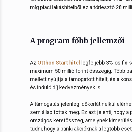
míg piaci lakáshitelből ez a törlesztő 28 mill
A program főbb jellemzői
Az
Otthon Start hitel
legfeljebb 3%-os fix ka
maximum 50 millió forint összegig. Több b
mellett nyújtja a támogatott hitelt, és a ko
és induló díj kedvezmények is.
A támogatás jelenleg időkorlát nélkül elérh
sem állapítottak meg. Ez azt jelenti, hogy a
országos keretösszeg, amelynek kimerülé
tudni, hogy a banki akcióknak a legtöbb ese