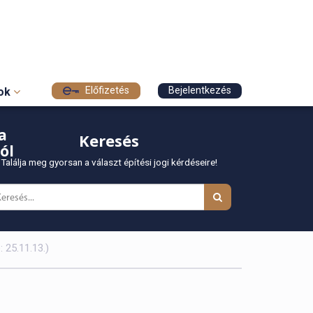
Előfizetés
Bejelentkezés
sok
a
Keresés
ól
Találja meg gyorsan a választ építési jogi kérdéseire!
 25.11.13.)