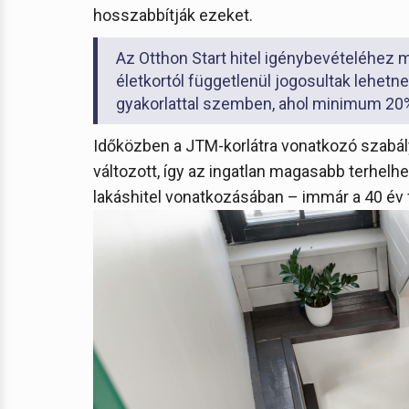
hosszabbítják ezeket.
Az Otthon Start hitel igénybevételéhe
életkortól függetlenül jogosultak lehetn
gyakorlattal szemben, ahol minimum 20%-
Időközben a JTM-korlátra vonatkozó szabál
változott, így az ingatlan magasabb terhel
lakáshitel vonatkozásában – immár a 40 év f