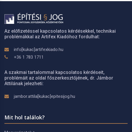
Az előfizetéssel kapcsolatos kérdésekkel, technikai
problémákkal az Artifex Kiadóhoz fordulhat:
info[kukac]artifexkiado.hu
+36 1 783 1711
A szakmai tartalommal kapcsolatos kérdéseit,
problémáit az oldal főszerkesztőjének, dr. Jámbor
Attilának jelezheti:
jambor.attila[kukac]epitesijog.hu
Mit hol találok?