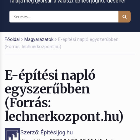
Találja meg gyorsan a választ építési jogi kérdéseire!
Főoldal
Magyarázatok
E-építési napló egyszerűbben
(Forrás: lechnerkozpont.hu)
E-építési napló
egyszerűbben
(Forrás:
lechnerkozpont.hu)
Szerző: Építésijog.hu