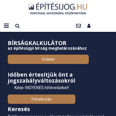
BÍRSÁGKALKULÁTOR
az építésügyi bírság meghatározásához
Érdekel
Időben értesítjük önt a
jogszabályváltozásokról
Kérje INGYENES hírlevelünket!
Feliratkozás
Keresés