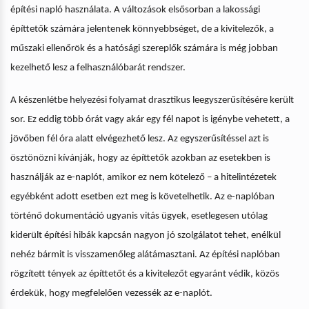
építési napló használata. A változások elsősorban a lakossági
építtetők számára jelentenek könnyebbséget, de a kivitelezők, a
műszaki ellenőrök és a hatósági szereplők számára is még jobban
kezelhető lesz a felhasználóbarát rendszer.
A készenlétbe helyezési folyamat drasztikus leegyszerűsítésére került
sor. Ez eddig több órát vagy akár egy fél napot is igénybe vehetett, a
jövőben fél óra alatt elvégezhető lesz. Az egyszerűsítéssel azt is
ösztönözni kívánják, hogy az építtetők azokban az esetekben is
használják az e-naplót, amikor ez nem kötelező – a hitelintézetek
egyébként adott esetben ezt meg is követelhetik. Az e-naplóban
történő dokumentáció ugyanis vitás ügyek, esetlegesen utólag
kiderült építési hibák kapcsán nagyon jó szolgálatot tehet, enélkül
nehéz bármit is visszamenőleg alátámasztani. Az építési naplóban
rögzített tények az építtetőt és a kivitelezőt egyaránt védik, közös
érdekük, hogy megfelelően vezessék az e-naplót.