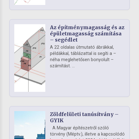
Az építménymagasság és az
épületmagasság számítása
– segédlet
A 22 oldalas útmutató ábrákkal,
példákkal, táblázattal is segíti a –
néha meglehetősen bonyolult –
számítást. ...
Zöldfelületi tanúsítvány –
GYIK
A Magyar építészetről szóló
törvény (Méptv.), illetve a kapcsolódó