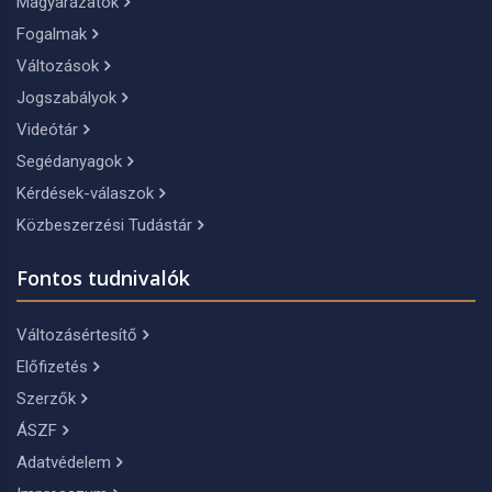
Magyarázatok
Fogalmak
Változások
Jogszabályok
Videótár
Segédanyagok
Kérdések-válaszok
Közbeszerzési Tudástár
Fontos tudnivalók
Változásértesítő
Előfizetés
Szerzők
ÁSZF
Adatvédelem