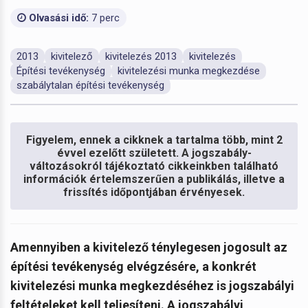
Olvasási idő:
7 perc
2013
kivitelező
kivitelezés 2013
kivitelezés
Építési tevékenység
kivitelezési munka megkezdése
szabálytalan építési tevékenység
Figyelem, ennek a cikknek a tartalma több, mint 2
évvel ezelőtt született. A jogszabály-
változásokról tájékoztató cikkeinkben található
információk értelemszerűen a publikálás, illetve a
frissítés időpontjában érvényesek.
Amennyiben a kivitelező ténylegesen jogosult az
építési tevékenység elvégzésére, a konkrét
kivitelezési munka megkezdéséhez is jogszabályi
feltételeket kell teljesíteni. A jogszabályi