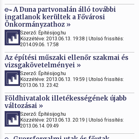
A Duna partvonalán álló további
ingatlanok kerültek a Fővárosi
Önkormányzathoz »
Szerző: Építésijog.hu
Közzétéve: 2013.06.13. 19:38 | Utolsó frissítés:
2014.09.06. 17:58
Az építési műszaki ellenőr szakmai és
vizsgakövetelményei »
Szerző: Építésijog.hu
Közzétéve: 2013.06.13. 19:59 | Utolsó frissítés:
2013.06.13. 23:42
Földhivatalok illetékességének újabb
változásai »
Szerző: Építésijog.hu
Közzétéve: 2013.06.13. 20:19 | Utolsó frissítés:
2013.06.14. 09:49
Gyorsforgalmi utak és főutak