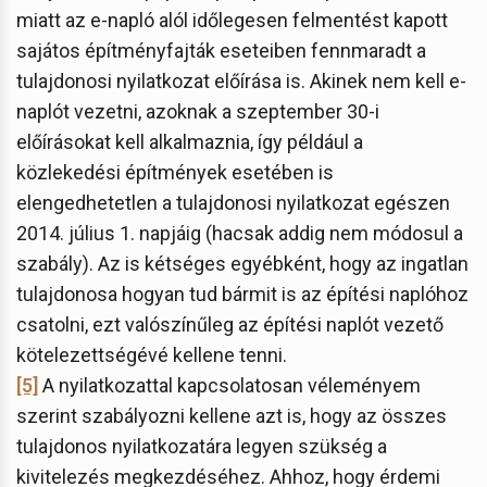
miatt az e-napló alól időlegesen felmentést kapott
sajátos építményfajták eseteiben fennmaradt a
tulajdonosi nyilatkozat előírása is. Akinek nem kell e-
naplót vezetni, azoknak a szeptember 30-i
előírásokat kell alkalmaznia, így például a
közlekedési építmények esetében is
elengedhetetlen a tulajdonosi nyilatkozat egészen
2014. július 1. napjáig (hacsak addig nem módosul a
szabály). Az is kétséges egyébként, hogy az ingatlan
tulajdonosa hogyan tud bármit is az építési naplóhoz
csatolni, ezt valószínűleg az építési naplót vezető
kötelezettségévé kellene tenni.
[5]
A nyilatkozattal kapcsolatosan véleményem
szerint szabályozni kellene azt is, hogy az összes
tulajdonos nyilatkozatára legyen szükség a
kivitelezés megkezdéséhez. Ahhoz, hogy érdemi