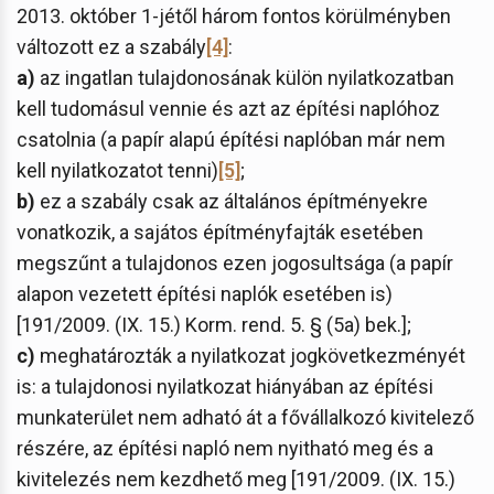
2013. október 1-jétől három fontos körülményben
változott ez a szabály
[4]
:
a)
az ingatlan tulajdonosának külön nyilatkozatban
kell tudomásul vennie és azt az építési naplóhoz
csatolnia (a papír alapú építési naplóban már nem
kell nyilatkozatot tenni)
[5]
;
b)
ez a szabály csak az általános építményekre
vonatkozik, a sajátos építményfajták esetében
megszűnt a tulajdonos ezen jogosultsága (a papír
alapon vezetett építési naplók esetében is)
[191/2009. (IX. 15.) Korm. rend. 5. § (5a) bek.];
c)
meghatározták a nyilatkozat jogkövetkezményét
is: a tulajdonosi nyilatkozat hiányában az építési
munkaterület nem adható át a fővállalkozó kivitelező
részére, az építési napló nem nyitható meg és a
kivitelezés nem kezdhető meg [191/2009. (IX. 15.)