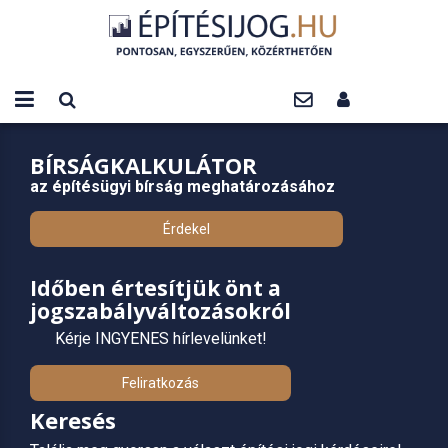
BÍRSÁGKALKULÁTOR
az építésügyi bírság meghatározásához
Érdekel
Időben értesítjük önt a
jogszabályváltozásokról
Kérje INGYENES hírlevelünket!
Feliratkozás
Keresés