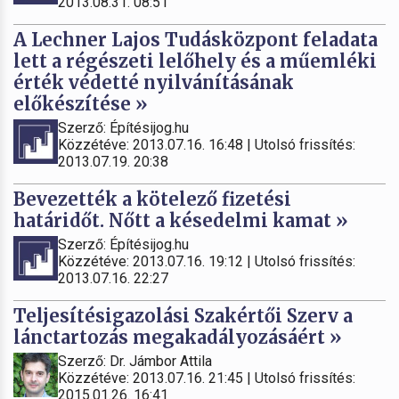
2013.08.31. 08:51
A Lechner Lajos Tudásközpont feladata
lett a régészeti lelőhely és a műemléki
érték védetté nyilvánításának
előkészítése »
Szerző: Építésijog.hu
Közzétéve: 2013.07.16. 16:48 | Utolsó frissítés:
2013.07.19. 20:38
Bevezették a kötelező fizetési
határidőt. Nőtt a késedelmi kamat »
Szerző: Építésijog.hu
Közzétéve: 2013.07.16. 19:12 | Utolsó frissítés:
2013.07.16. 22:27
Teljesítésigazolási Szakértői Szerv a
lánctartozás megakadályozásáért »
Szerző: Dr. Jámbor Attila
Közzétéve: 2013.07.16. 21:45 | Utolsó frissítés:
2015.01.26. 16:41