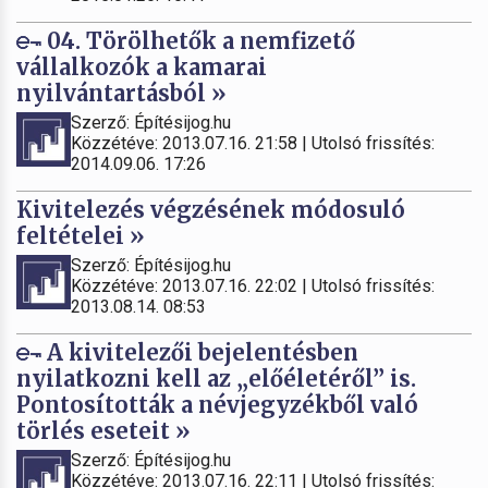
04. Törölhetők a nemfizető
vállalkozók a kamarai
nyilvántartásból »
Szerző: Építésijog.hu
Közzétéve: 2013.07.16. 21:58 | Utolsó frissítés:
2014.09.06. 17:26
Kivitelezés végzésének módosuló
feltételei »
Szerző: Építésijog.hu
Közzétéve: 2013.07.16. 22:02 | Utolsó frissítés:
2013.08.14. 08:53
A kivitelezői bejelentésben
nyilatkozni kell az „előéletéről” is.
Pontosították a névjegyzékből való
törlés eseteit »
Szerző: Építésijog.hu
Közzétéve: 2013.07.16. 22:11 | Utolsó frissítés: