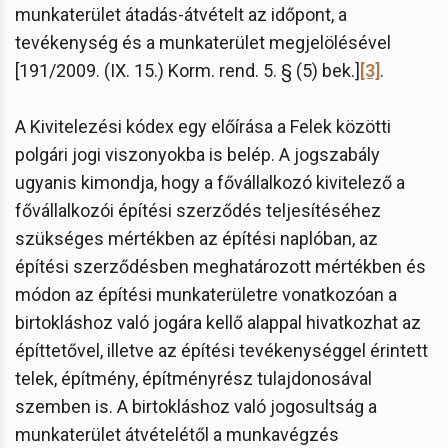
munkaterület átadás-átvételt az időpont, a
tevékenység és a munkaterület megjelölésével
[191/2009. (IX. 15.) Korm. rend. 5. § (5) bek.]
[3]
.
A Kivitelezési kódex egy előírása a Felek közötti
polgári jogi viszonyokba is belép. A jogszabály
ugyanis kimondja, hogy a fővállalkozó kivitelező a
fővállalkozói építési szerződés teljesítéséhez
szükséges mértékben az építési naplóban, az
építési szerződésben meghatározott mértékben és
módon az építési munkaterületre vonatkozóan a
birtokláshoz való jogára kellő alappal hivatkozhat az
építtetővel, illetve az építési tevékenységgel érintett
telek, építmény, építményrész tulajdonosával
szemben is. A birtokláshoz való jogosultság a
munkaterület átvételétől a munkavégzés