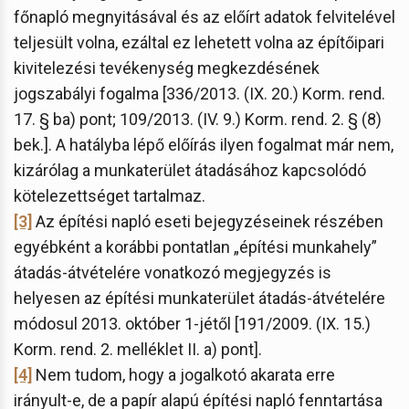
főnapló megnyitásával és az előírt adatok felvitelével
teljesült volna, ezáltal ez lehetett volna az építőipari
kivitelezési tevékenység megkezdésének
jogszabályi fogalma [336/2013. (IX. 20.) Korm. rend.
17. § ba) pont; 109/2013. (IV. 9.) Korm. rend. 2. § (8)
bek.]. A hatályba lépő előírás ilyen fogalmat már nem,
kizárólag a munkaterület átadásához kapcsolódó
kötelezettséget tartalmaz.
[3]
Az építési napló eseti bejegyzéseinek részében
egyébként a korábbi pontatlan „építési munkahely”
átadás-átvételére vonatkozó megjegyzés is
helyesen az építési munkaterület átadás-átvételére
módosul 2013. október 1-jétől [191/2009. (IX. 15.)
Korm. rend. 2. melléklet II. a) pont].
[4]
Nem tudom, hogy a jogalkotó akarata erre
irányult-e, de a papír alapú építési napló fenntartása