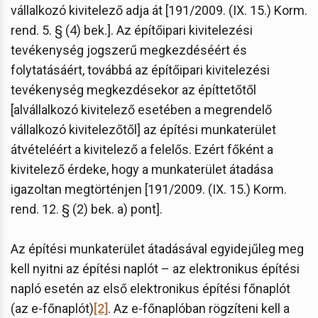
vállalkozó kivitelező adja át [191/2009. (IX. 15.) Korm.
rend. 5. § (4) bek.]. Az építőipari kivitelezési
tevékenység jogszerű megkezdéséért és
folytatásáért, továbbá az építőipari kivitelezési
tevékenység megkezdésekor az építtetőtől
[alvállalkozó kivitelező esetében a megrendelő
vállalkozó kivitelezőtől] az építési munkaterület
átvételéért a kivitelező a felelős. Ezért főként a
kivitelező érdeke, hogy a munkaterület átadása
igazoltan megtörténjen [191/2009. (IX. 15.) Korm.
rend. 12. § (2) bek. a) pont].
Az építési munkaterület átadásával egyidejűleg meg
kell nyitni az építési naplót – az elektronikus építési
napló esetén az első elektronikus építési főnaplót
(az e-főnaplót)
[2]
. Az e-főnaplóban rögzíteni kell a