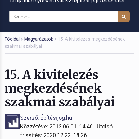
Találja meg gyorsan a választ építési jogi kérdéseire!
Főoldal
Magyarázatok
15. A kivitelezés megkezdésének
szakmai szabályai
15. A kivitelezés
megkezdésének
szakmai szabályai
Szerző: Építésijog.hu
Közzétéve: 2013.06.01. 14:46 | Utolsó
frissítés: 2020.12.22. 18:26