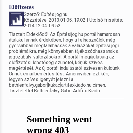
Előfizetés
Szerző: Építésijog.hu
Közzétéve: 2013.01.05. 19:02 | Utolsó frissítés:
2014.12.04. 09:52
Tisztelt Érdeklődő! Az Építésijog.hu portál hamarosan
átalakul annak érdekében, hogy a felhasználók még
gyorsabban megtalálhassák a válaszokat építési jogi
problémáikra, még könnyebben tájékozódhassanak a
jogszabály-változásokról. A portál megújulásáig az
előfizetési lehetőség szünetel, kérjük szíves
megértését. Az új portál indulásáról szívesen küldünk
Önnek emailben értesítést. Amennyiben ezt kéri,
legyen szíves igényét jelezni a
bethlenfalvy.gabor[kukac]artifexkiado.hu címen.
Tisztelettel:Bethlenfalvy GáborArtifex Kiadó