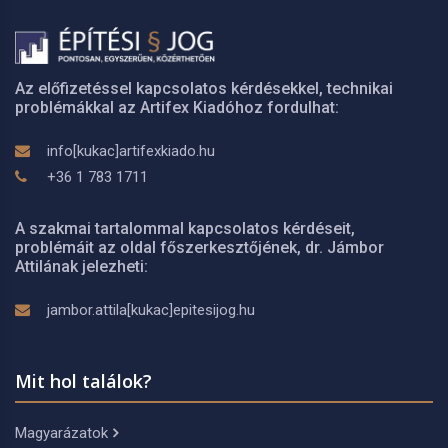
Az előfizetéssel kapcsolatos kérdésekkel, technikai
problémákkal az Artifex Kiadóhoz fordulhat:
info[kukac]artifexkiado.hu
+36 1 783 1711
A szakmai tartalommal kapcsolatos kérdéseit,
problémáit az oldal főszerkesztőjének, dr. Jámbor
Attilának jelezheti:
jambor.attila[kukac]epitesijog.hu
Mit hol találok?
Magyarázatok