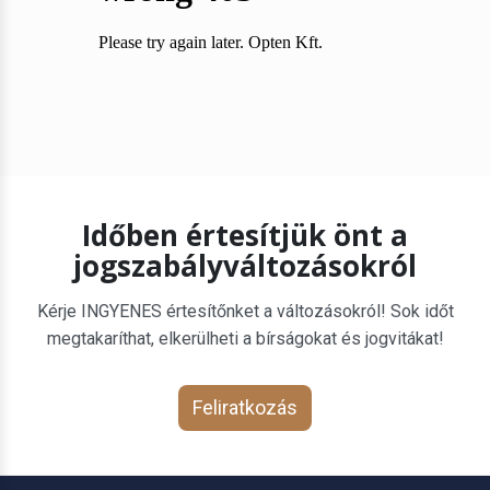
Időben értesítjük önt a
jogszabályváltozásokról
Kérje INGYENES értesítőnket a változásokról! Sok időt
megtakaríthat, elkerülheti a bírságokat és jogvitákat!
Feliratkozás