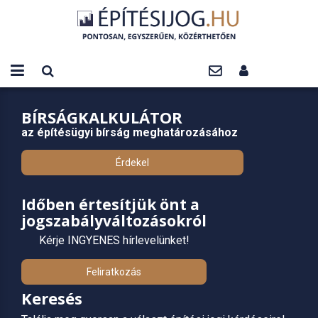
BÍRSÁGKALKULÁTOR
az építésügyi bírság meghatározásához
Érdekel
Időben értesítjük önt a
jogszabályváltozásokról
Kérje INGYENES hírlevelünket!
Feliratkozás
Keresés