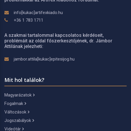
info[kukac]artifexkiado.hu
+36 1 783 1711
A szakmai tartalommal kapcsolatos kérdéseit,
problémáit az oldal főszerkesztőjének, dr. Jámbor
Attilának jelezheti:
jambor.attila[kukac]epitesijog.hu
Mit hol találok?
Magyarázatok
Fogalmak
Változások
Jogszabályok
Videótár