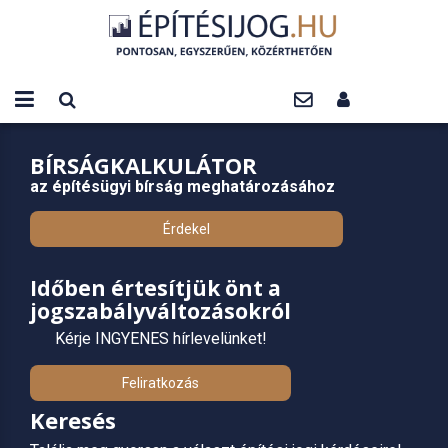
BÍRSÁGKALKULÁTOR
az építésügyi bírság meghatározásához
Érdekel
Időben értesítjük önt a
jogszabályváltozásokról
Kérje INGYENES hírlevelünket!
Feliratkozás
Keresés