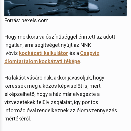
Forrás: pexels.com
Hogy mekkora valószínűséggel érintett az adott
ingatlan, arra segítséget nyújt az NNK
ivóvíz
kockázati kalkulátor
és a
Csapvíz
ólomtartalom kockázati téképe
.
Ha lakást vásárolnak, akkor javasoljuk, hogy
keressék meg a közös képviselőt is, mert
elképzelhető, hogy a ház már elvégezte a
vízvezetékek felülvizsgálatát, így pontos
információval rendelkeznek az ólomszennyezés
mértékéről.