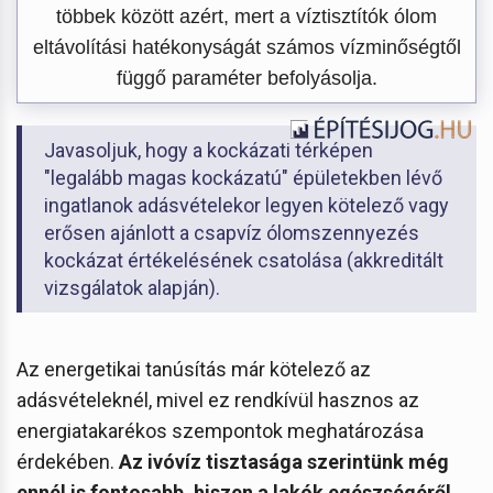
többek között azért, mert a víztisztítók ólom
eltávolítási hatékonyságát számos vízminőségtől
függő paraméter befolyásolja.
Javasoljuk, hogy a kockázati térképen
"legalább magas kockázatú" épületekben lévő
ingatlanok adásvételekor legyen kötelező vagy
erősen ajánlott a csapvíz ólomszennyezés
kockázat értékelésének csatolása (akkreditált
vizsgálatok alapján).
Az energetikai tanúsítás már kötelező az
adásvételeknél, mivel ez rendkívül hasznos az
energiatakarékos szempontok meghatározása
érdekében.
Az ivóvíz tisztasága szerintünk még
ennél is fontosabb, hiszen a lakók egészségéről