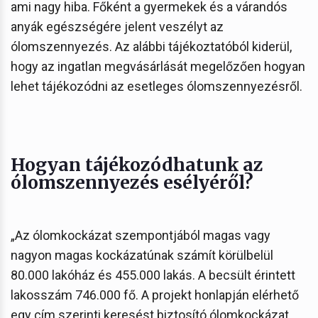
ami nagy hiba. Főként a gyermekek és a várandós
anyák egészségére jelent veszélyt az
ólomszennyezés. Az alábbi tájékoztatóból kiderül,
hogy az ingatlan megvásárlását megelőzően hogyan
lehet tájékozódni az esetleges ólomszennyezésről.
Hogyan tájékozódhatunk az
ólomszennyezés esélyéről?
„Az ólomkockázat szempontjából magas vagy
nagyon magas kockázatúnak számít körülbelül
80.000 lakóház és 455.000 lakás. A becsült érintett
lakosszám 746.000 fő. A projekt honlapján elérhető
egy cím szerinti keresést biztosító ólomkockázat