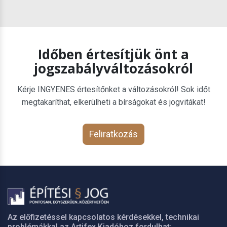
Időben értesítjük önt a
jogszabályváltozásokról
Kérje INGYENES értesítőnket a változásokról! Sok időt
megtakaríthat, elkerülheti a bírságokat és jogvitákat!
Feliratkozás
Az előfizetéssel kapcsolatos kérdésekkel, technikai
problémákkal az Artifex Kiadóhoz fordulhat: