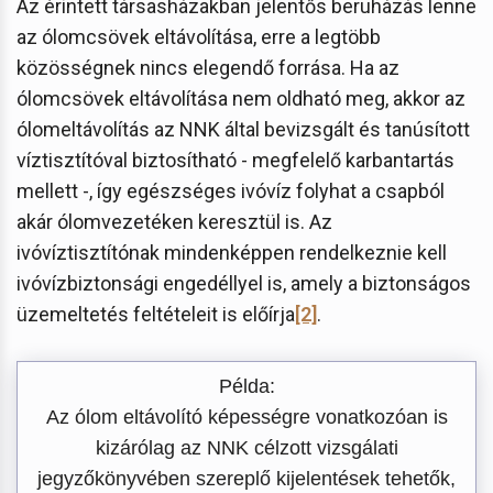
Az érintett társasházakban jelentős beruházás lenne
az ólomcsövek eltávolítása, erre a legtöbb
közösségnek nincs elegendő forrása. Ha az
ólomcsövek eltávolítása nem oldható meg, akkor az
ólomeltávolítás az NNK által bevizsgált és tanúsított
víztisztítóval biztosítható - megfelelő karbantartás
mellett -, így egészséges ivóvíz folyhat a csapból
akár ólomvezetéken keresztül is. Az
ivóvíztisztítónak mindenképpen rendelkeznie kell
ivóvízbiztonsági engedéllyel is, amely a biztonságos
üzemeltetés feltételeit is előírja
[2]
.
Példa:
Az ólom eltávolító képességre vonatkozóan is
kizárólag az NNK célzott vizsgálati
jegyzőkönyvében szereplő kijelentések tehetők,