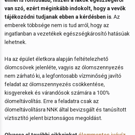
van szó, ezért méginkább indokolt, hogy a vevők
tájékozódni tudjanak ebben a kérdésben is
. Az
emberek többsége nem is tud arról, hogy az
ingatlanban a vezetékek egészségkárosító hatásúak
lehetnek.
Ha az épület életkora alapján feltételezhető
ólomcsövek jelenléte, vagyis az ólomszennyezés
nem zárható ki, a legfontosabb vízminőség javító
feladat az ólomszennyezés csökkentése,
kisgyerekek és várandósok számára a 100%
ólomeltávolítás. Erre a feladatra csak az
ólomeltávolításra NNK által bevizsgált és tanúsított
víztisztító jelent biztonságos megoldást.
Olvassa el további cikkeinket
ólommentes ivóvíz