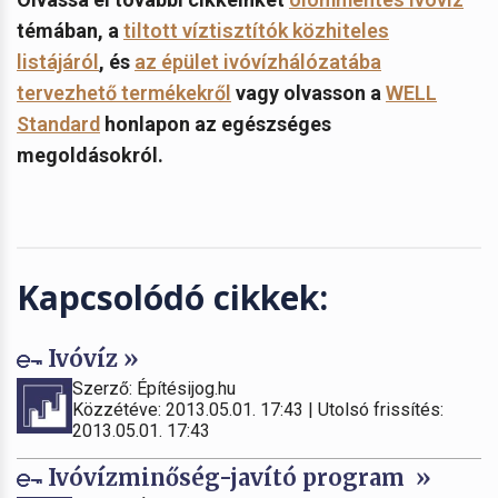
témában, a
tiltott víztisztítók közhiteles
listájáról
, és
az épület ivóvízhálózatába
tervezhető termékekről
vagy olvasson a
WELL
Standard
honlapon az egészséges
megoldásokról.
Kapcsolódó cikkek:
Ivóvíz »
Szerző: Építésijog.hu
Közzétéve: 2013.05.01. 17:43 | Utolsó frissítés:
2013.05.01. 17:43
Ivóvízminőség-javító program »