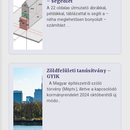
– segédlet
A 22 oldalas útmutató ábrákkal,
példákkal, táblázattal is segíti a –
néha meglehetősen bonyolult –
számítást. ...
Zöldfelületi tanúsítvány –
GYIK
A Magyar építészetről szóló
törvény (Méptv.), illetve a kapcsolódó
kormányrendelet 2024 októberétől új
módo...