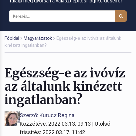
Találja meg gyorsan a választ építési jogi kérdéseire!
Főoldal
Magyarázatok
Egészség-e az ivóvíz az általunk
kinézett ingatlanban?
Egészség-e az ivóvíz
az általunk kinézett
ingatlanban?
Szerző: Kurucz Regina
Közzétéve: 2022.03.13. 09:13 | Utolsó
frissítés: 2022.03.17. 11:42