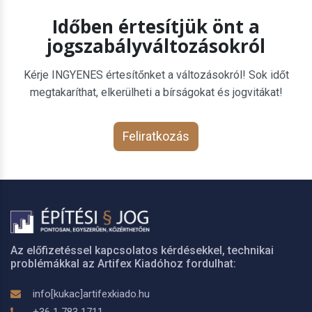
Időben értesítjük önt a
jogszabályváltozásokról
Kérje INGYENES értesítőnket a változásokról! Sok időt
megtakaríthat, elkerülheti a bírságokat és jogvitákat!
Feliratkozás
Az előfizetéssel kapcsolatos kérdésekkel, technikai
problémákkal az Artifex Kiadóhoz fordulhat:
info[kukac]artifexkiado.hu
+36 1 783 1711