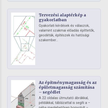
Tervezési alaptérkép a
gyakorlatban
Gyakorlati kérdések és válaszok,
valamint szakmai előadás építtetők,
geodéták, építészek és hatósági
szakember...
Az építménymagasság és az
épületmagasság számítása
– segédlet
A 22 oldalas útmutató ábrákkal,
példákkal, táblázattal is segíti a –
néha meglehetősen bonyolult –