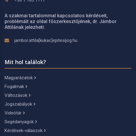
A szakmai tartalommal kapcsolatos kérdéseit,
problémáit az oldal főszerkesztőjének, dr. Jámbor
Attilának jelezheti:
jambor.attila[kukac]epitesijog.hu
Mit hol találok?
Magyarázatok
Fogalmak
Változások
Jogszabályok
Videótár
Segédanyagok
Kérdések-válaszok