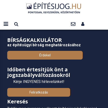
BÍRSÁGKALKULÁTOR
az építésügyi bírság meghatározásához
Érdekel
Időben értesítjük önt a
jogszabályváltozásokról
Kérje INGYENES hírlevelünket!
Feliratkozás
Keresés