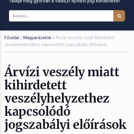
Találja meg gyorsan a választ építési jogi kérdéseire!
Főoldal
Magyarázatok
Árvízi veszély miatt kihirdetett
veszélyhelyzethez kapcsolódó jogszabályi előírások
Árvízi veszély miatt
kihirdetett
veszélyhelyzethez
kapcsolódó
jogszabályi előírások