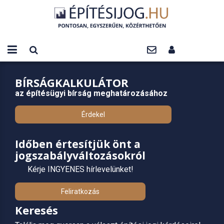
BÍRSÁGKALKULÁTOR
az építésügyi bírság meghatározásához
Érdekel
Időben értesítjük önt a
jogszabályváltozásokról
Kérje INGYENES hírlevelünket!
Feliratkozás
Keresés