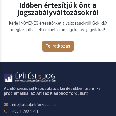
Időben értesítjük önt a
jogszabályváltozásokról
Kérje INGYENES értesítőnket a változásokról! Sok időt
megtakaríthat, elkerülheti a bírságokat és jogvitákat!
Feliratkozás
Az előfizetéssel kapcsolatos kérdésekkel, technikai
problémákkal az Artifex Kiadóhoz fordulhat:
info[kukac]artifexkiado.hu
+36 1 783 1711