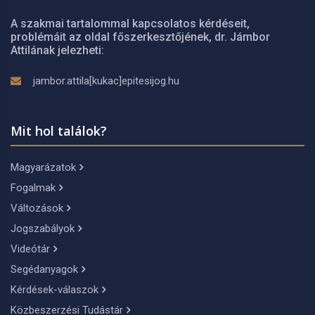
A szakmai tartalommal kapcsolatos kérdéseit,
problémáit az oldal főszerkesztőjének, dr. Jámbor
Attilának jelezheti:
jambor.attila[kukac]epitesijog.hu
Mit hol találok?
Magyarázatok
Fogalmak
Változások
Jogszabályok
Videótár
Segédanyagok
Kérdések-válaszok
Közbeszerzési Tudástár