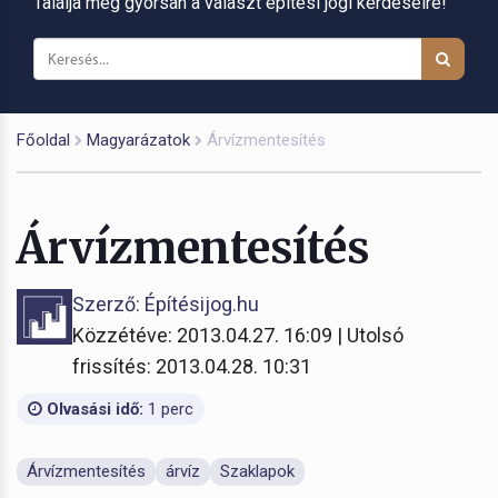
Találja meg gyorsan a választ építési jogi kérdéseire!
Főoldal
Magyarázatok
Árvízmentesítés
Árvízmentesítés
Szerző: Építésijog.hu
Közzétéve: 2013.04.27. 16:09 | Utolsó
frissítés: 2013.04.28. 10:31
Olvasási idő:
1 perc
Árvízmentesítés
árvíz
Szaklapok