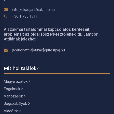
info[kukac]artifexkiado.hu
+36 1 783 1711
A szakmai tartalommal kapcsolatos kérdéseit,
problémáit az oldal főszerkesztőjének, dr. Jámbor
Attilának jelezheti:
jambor.attila[kukac]epitesijog.hu
Mit hol találok?
Magyarázatok
Fogalmak
Változások
Jogszabályok
Videótár