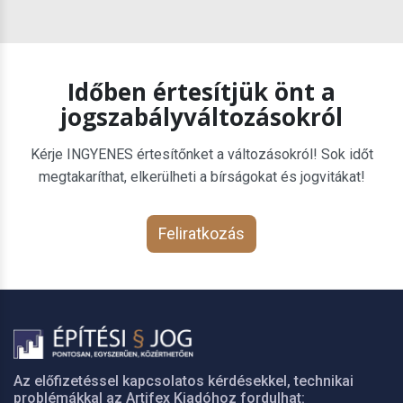
Időben értesítjük önt a
jogszabályváltozásokról
Kérje INGYENES értesítőnket a változásokról! Sok időt
megtakaríthat, elkerülheti a bírságokat és jogvitákat!
Feliratkozás
Az előfizetéssel kapcsolatos kérdésekkel, technikai
problémákkal az Artifex Kiadóhoz fordulhat: