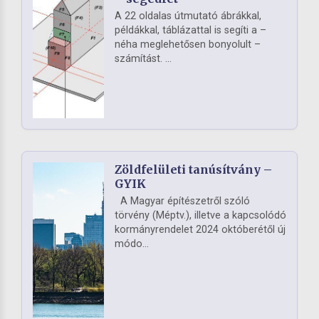
A 22 oldalas útmutató ábrákkal,
példákkal, táblázattal is segíti a –
néha meglehetősen bonyolult –
számítást. ...
Zöldfelületi tanúsítvány –
GYIK
A Magyar építészetről szóló
törvény (Méptv.), illetve a kapcsolódó
kormányrendelet 2024 októberétől új
módo...