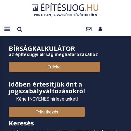
BÍRSÁGKALKULÁTOR
az építésügyi bírság meghatározásához
Érdekel
Időben értesítjük önt a
jogszabályváltozásokról
Kérje INGYENES hírlevelünket!
Feliratkozás
Keresés