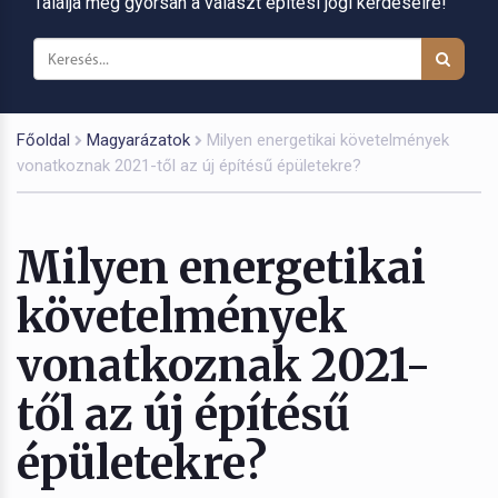
Találja meg gyorsan a választ építési jogi kérdéseire!
Főoldal
Magyarázatok
Milyen energetikai követelmények
vonatkoznak 2021-től az új építésű épületekre?
Milyen energetikai
követelmények
vonatkoznak 2021-
től az új építésű
épületekre?