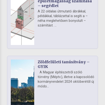
épületmagasság számítása
– segédlet
A 22 oldalas útmutató ábrákkal,
példákkal, táblázattal is segíti a –
néha meglehetősen bonyolult –
számítást. ...
Zöldfelületi tanúsítvány –
GYIK
A Magyar építészetről szóló
törvény (Méptv.), illetve a kapcsolódó
kormányrendelet 2024 októberétől új
módo...