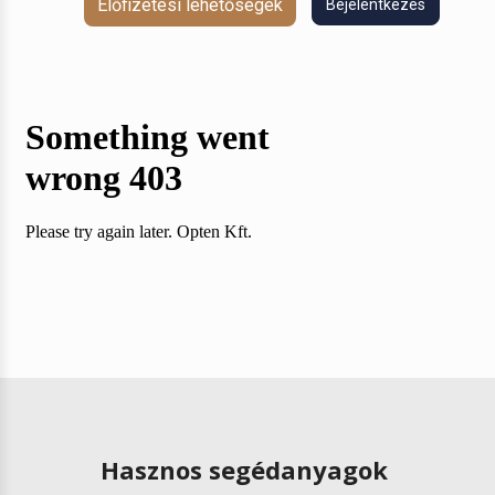
Előfizetési lehetőségek
Bejelentkezés
Hasznos segédanyagok