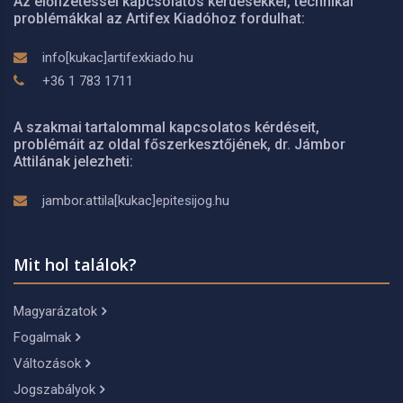
Az előfizetéssel kapcsolatos kérdésekkel, technikai
problémákkal az Artifex Kiadóhoz fordulhat:
info[kukac]artifexkiado.hu
+36 1 783 1711
A szakmai tartalommal kapcsolatos kérdéseit,
problémáit az oldal főszerkesztőjének, dr. Jámbor
Attilának jelezheti:
jambor.attila[kukac]epitesijog.hu
Mit hol találok?
Magyarázatok
Fogalmak
Változások
Jogszabályok