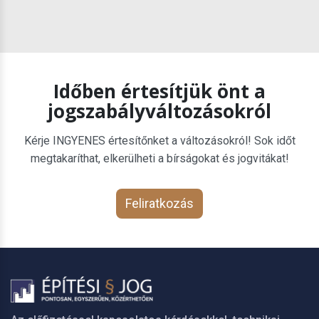
Időben értesítjük önt a
jogszabályváltozásokról
Kérje INGYENES értesítőnket a változásokról! Sok időt
megtakaríthat, elkerülheti a bírságokat és jogvitákat!
Feliratkozás