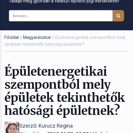
Találja meg gyorsan a választ építési jogi kérdéseire!
Főoldal
Magyarázatok
Épületenergetikai szempontból mely
épületek tekinthetők hatósági épületnek?
Épületenergetikai
szempontból mely
épületek tekinthetők
hatósági épületnek?
Szerző: Kurucz Regina