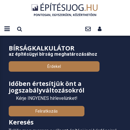
BÍRSÁGKALKULÁTOR
az építésügyi bírság meghatározásához
Érdekel
Időben értesítjük önt a
jogszabályváltozásokról
Kérje INGYENES hírlevelünket!
Feliratkozás
Keresés