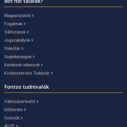
Mit hol találok?
Magyarázatok
Fogalmak
Változások
Jogszabályok
Videótár
Segédanyagok
Kérdések-válaszok
Közbeszerzési Tudástár
Fontos tudnivalók
Változásértesítő
Előfizetés
Szerzők
ÁSZF