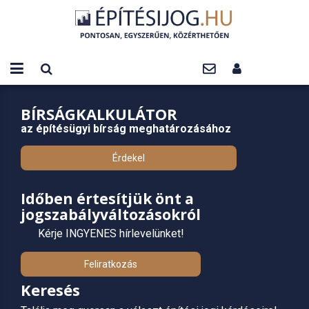
BÍRSÁGKALKULÁTOR
az építésügyi bírság meghatározásához
Érdekel
Időben értesítjük önt a
jogszabályváltozásokról
Kérje INGYENES hírlevelünket!
Feliratkozás
Keresés