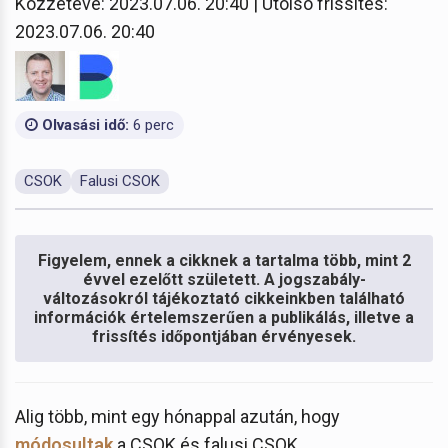
Közzétéve: 2023.07.06. 20:40 | Utolsó frissítés:
2023.07.06. 20:40
Olvasási idő:
6 perc
CSOK
Falusi CSOK
Figyelem, ennek a cikknek a tartalma több, mint 2
évvel ezelőtt született. A jogszabály-
változásokról tájékoztató cikkeinkben található
információk értelemszerűen a publikálás, illetve a
frissítés időpontjában érvényesek.
Alig több, mint egy hónappal azután, hogy
módosultak
a CSOK és falusi CSOK