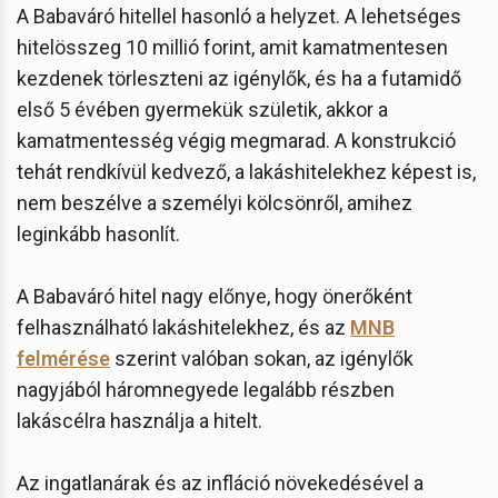
A Babaváró hitellel hasonló a helyzet. A lehetséges
hitelösszeg 10 millió forint, amit kamatmentesen
kezdenek törleszteni az igénylők, és ha a futamidő
első 5 évében gyermekük születik, akkor a
kamatmentesség végig megmarad. A konstrukció
tehát rendkívül kedvező, a lakáshitelekhez képest is,
nem beszélve a személyi kölcsönről, amihez
leginkább hasonlít.
A Babaváró hitel nagy előnye, hogy önerőként
felhasználható lakáshitelekhez, és az
MNB
felmérése
szerint valóban sokan, az igénylők
nagyjából háromnegyede legalább részben
lakáscélra használja a hitelt.
Az ingatlanárak és az infláció növekedésével a