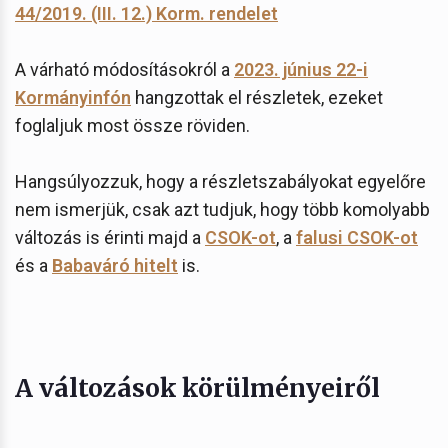
44/2019. (III. 12.) Korm. rendelet
A várható módosításokról a
2023. június 22-i
Kormányinfón
hangzottak el részletek, ezeket
foglaljuk most össze röviden.
Hangsúlyozzuk, hogy a részletszabályokat egyelőre
nem ismerjük, csak azt tudjuk, hogy több komolyabb
változás is érinti majd a
CSOK-ot
, a
falusi CSOK-ot
és a
Babaváró hitelt
is.
A változások körülményeiről