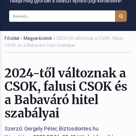
Találja meg gyorsan a választ építési jogi kérdéseire!
Főoldal
Magyarázatok
2024-től változnak a CSOK, falusi
CSOK és a Babaváró hitel szabályai
2024-től változnak a
CSOK, falusi CSOK és
a Babaváró hitel
szabályai
Szerző: Gergely Péter, Biztosdontes.hu