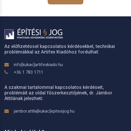
Az előfizetéssel kapcsolatos kérdésekkel, technikai
problémákkal az Artifex Kiadóhoz fordulhat:
info[kukac]artifexkiado.hu
+36 1 783 1711
A szakmai tartalommal kapcsolatos kérdéseit,
problémáit az oldal főszerkesztőjének, dr. Jámbor
Attilának jelezheti:
jambor.attila[kukac]epitesijog.hu