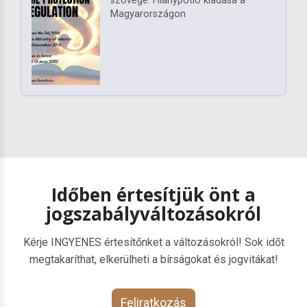
szövege. Hiánypótló kiadása a
Magyarországon
Időben értesítjük önt a
jogszabályváltozásokról
Kérje INGYENES értesítőnket a változásokról! Sok időt
megtakaríthat, elkerülheti a bírságokat és jogvitákat!
Feliratkozás