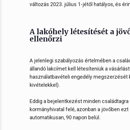
változás 2023. július 1-jétől hatályos, és ér
A lakóhely létesítését a j
ellenőrzi
A jelenlegi szabályozás értelmében a csalá
állandó lakcímet kell létesíteniük a vásárlás
használatbavételi engedély megszerzését kö
kivételekkel).
Eddig a bejelentkezést minden családtagra v
kormányhivatal felé, azonban a jövőben ezt 
automatikusan, 90 napon belül.