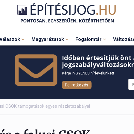
válaszok
Magyarázatok
Fogalomtár
Változá
Időben értesítjük önt 
jogszabályváltozásokr
Kérje INGYENES hírlevelünket!
Feliratkozás
usi CSOK támogatások egyes részletszabályai