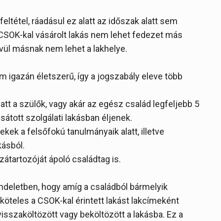
eltétel, ráadásul ez alatt az időszak alatt sem
A CSOK-kal vásárolt lakás nem lehet fedezet más
vül másnak nem lehet a lakhelye.
em igazán életszerű, így a jogszabály eleve több
t a szülők, vagy akár az egész család legfeljebb 5
sátott szolgálati lakásban éljenek.
kek a felsőfokú tanulmányaik alatt, illetve
kásból.
zátartozóját ápoló családtag is.
ndeletben, hogy amíg a családból bármelyik
 köteles a CSOK-kal érintett lakást lakcímeként
visszaköltözött vagy beköltözött a lakásba. Ez a