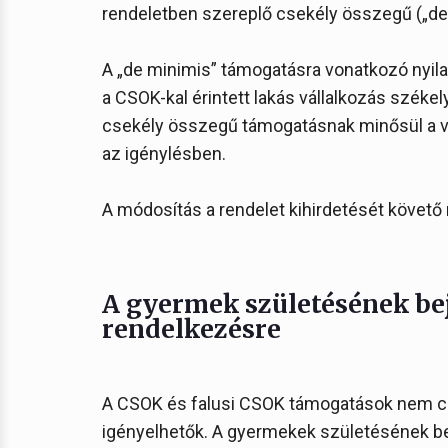
rendeletben szereplő csekély összegű („de
A „de minimis” támogatásra vonatkozó nyilat
a CSOK-kal érintett lakás vállalkozás szé
csekély összegű támogatásnak minősül a vál
az igénylésben.
A módosítás a rendelet kihirdetését követő 
A gyermek születésének bej
rendelkezésre
A CSOK és falusi CSOK támogatások nem cs
igényelhetők. A gyermekek születésének bej