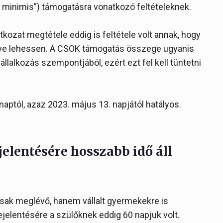
 minimis”) támogatásra vonatkozó feltételeknek.
kozat megtétele eddig is feltétele volt annak, hogy
kelye lehessen. A CSOK támogatás összege ugyanis
lalkozás szempontjából, ezért ezt fel kell tüntetni
naptól, azaz 2023. május 13. napjától hatályos.
elentésére hosszabb idő áll
ak meglévő, hanem vállalt gyermekekre is
elentésére a szülőknek eddig 60 napjuk volt.