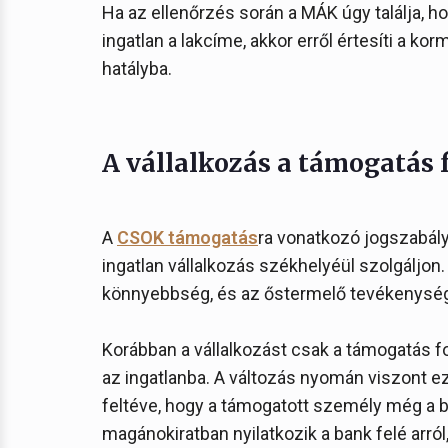
Ha az ellenőrzés során a MÁK úgy találja,
ingatlan a lakcíme, akkor erről értesíti a ko
hatályba.
A vállalkozás a támogatás f
A
CSOK támogatás
ra vonatkozó jogszabál
ingatlan vállalkozás székhelyéül szolgáljon
könnyebbség, és az őstermelő tevékenység
Korábban a vállalkozást csak a támogatás f
az ingatlanba. A változás nyomán viszont ez
feltéve, hogy a támogatott személy még a b
magánokiratban nyilatkozik a bank felé arró