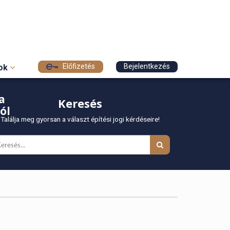
Előfizetés
Bejelentkezés
sok
a
Keresés
ól
Találja meg gyorsan a választ építési jogi kérdéseire!