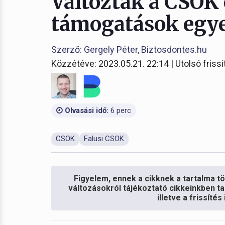
Változtak a CSOK 
támogatások egye
Szerző: Gergely Péter, Biztosdontes.hu
Közzétéve: 2023.05.21. 22:14 | Utolsó frissí
Olvasási idő:
6 perc
CSOK
Falusi CSOK
Figyelem, ennek a cikknek a tartalma töb
változásokról tájékoztató cikkeinkben ta
illetve a frissíté