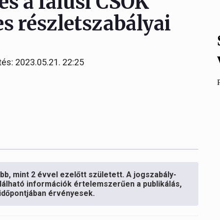
és a falusi CSOK
s részletszabályai
tés: 2023.05.21. 22:25
b, mint 2 évvel ezelőtt született. A jogszabály-
lálható információk értelemszerűen a publikálás,
s időpontjában érvényesek.