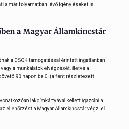
inti a már folyamatban lévő igényléseket is.
övőben a Magyar Államkincstár
dnak a CSOK támogatással érintett ingatlanban
t vagy a munkálatok elvégzését, illetve a
vető 90 napon belül (a fent részletezett
onatkozóan lakcímkártyával kellett igazolni a
az ellenőrzést a Magyar Államkincstár végzi el