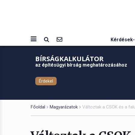
Kérdések-
BÍRSÁGKALKULÁTOR
az építésügyi bírság meghatározásához
Érdekel
Főoldal
Magyarázatok
Változtak a CSOK és a fal