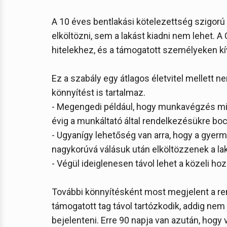
A 10 éves bentlakási kötelezettség szigorú f
elköltözni, sem a lakást kiadni nem lehet. 
hitelekhez, és a támogatott személyeken kí
Ez a szabály egy átlagos életvitel mellett n
könnyítést is tartalmaz.
- Megengedi például, hogy munkavégzés miat
évig a munkáltató által rendelkezésükre boc
- Ugyanígy lehetőség van arra, hogy a gyerme
nagykorúvá válásuk után elköltözzenek a la
- Végül ideiglenesen távol lehet a közeli hoz
További könnyítésként most megjelent a re
támogatott tag távol tartózkodik, addig nem
bejelenteni. Erre 90 napja van azután, hogy 