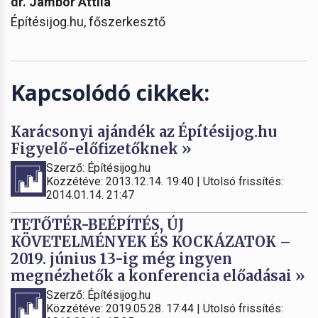
dr. Jámbor Attila
Építésijog.hu, főszerkesztő
Kapcsolódó cikkek:
Karácsonyi ajándék az Építésijog.hu
Figyelő-előfizetőknek »
Szerző: Építésijog.hu
Közzétéve: 2013.12.14. 19:40 | Utolsó frissítés:
2014.01.14. 21:47
TETŐTÉR-BEÉPÍTÉS, ÚJ
KÖVETELMÉNYEK ÉS KOCKÁZATOK –
2019. június 13-ig még ingyen
megnézhetők a konferencia előadásai »
Szerző: Építésijog.hu
Közzétéve: 2019.05.28. 17:44 | Utolsó frissítés: