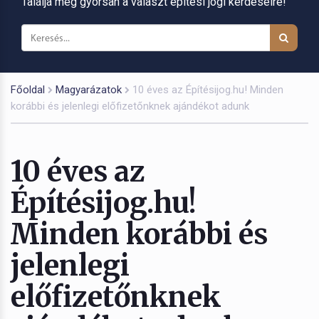
Találja meg gyorsan a választ építési jogi kérdéseire!
Főoldal
Magyarázatok
10 éves az Építésijog.hu! Minden
korábbi és jelenlegi előfizetőnknek ajándékot adunk
10 éves az
Építésijog.hu!
Minden korábbi és
jelenlegi
előfizetőnknek