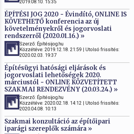
2019.08.10. 15:35
ÉPÍTÉSI JOG 2020 - Évindító, ONLINE IS
KÖVETHETŐ konferencia az új
követelményekről és jogorvoslati
rendszerről (2020.01.16.) »
Szerző: Építésijog.hu
Közzétéve: 2019.12.18. 21:59 | Utolsó frissítés:
2020.02.03. 19:37
Építésügyi hatósági eljárások és
jogorvoslati lehetőségek 2020.
márciustól - ONLINE KÖZVETÍTETT
SZAKMAI RENDEZVÉNY (20.03.24.) »
Szerző: Építésijog.hu
Közzétéve: 2020.02.18. 14:12 | Utolsó frissítés:
2020.04.08. 10:13
Szakmai konzultáció az építőipari
iparági szereplők számára »