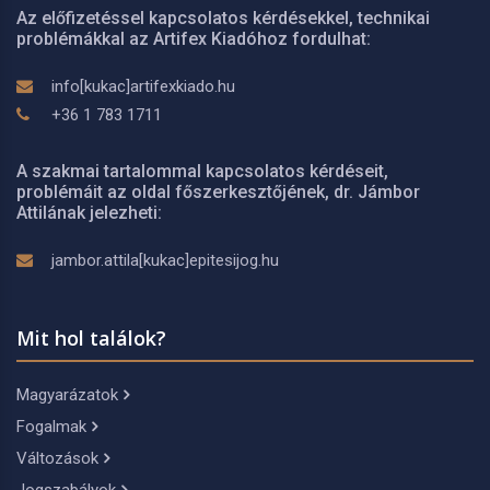
Az előfizetéssel kapcsolatos kérdésekkel, technikai
problémákkal az Artifex Kiadóhoz fordulhat:
info[kukac]artifexkiado.hu
+36 1 783 1711
A szakmai tartalommal kapcsolatos kérdéseit,
problémáit az oldal főszerkesztőjének, dr. Jámbor
Attilának jelezheti:
jambor.attila[kukac]epitesijog.hu
Mit hol találok?
Magyarázatok
Fogalmak
Változások