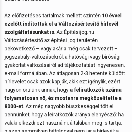
Az előfizetéses tartalmak mellett szintén
10 évvel
ezelőtt indítottuk el a Változásértesítő hírlevél
szolgáltatásunkat is
. Az Építésijog.hu
Változásértesítő az építési jog területén
bekövetkező – vagy akár a még csak tervezett –
jogszabály-változásokról, a hatósági vagy bírósági
gyakorlat változásairól ad tájékoztatást ingyenesen,
e-mail formájában. Az átlagosan 2-3 hetente küldött
hírlevelet csak azok kapják, akik ezt igénylik, ezért
nagyon örülünk annak, hogy
a feliratkozók száma
folyamatosan nő, és mostanra megközelítette a
8000-et
. Az még nagyobb büszkeséggel tölt el
bennünket, hogy a leiratkozók aránya elenyésző: ha
valaki elkezdi ezt használni, általában meg is tartja,
hiszen semmilyen hátránnyal nem jár a hírlevél; a