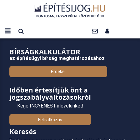
BÍRSÁGKALKULÁTOR
az építésügyi bírság meghatározásához
Érdekel
Időben értesítjük önt a
jogszabályváltozásokról
Kérje INGYENES hírlevelünket!
Feliratkozás
Keresés