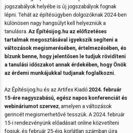
jogszabályok helyébe is új jogszabályok fognak
lépni. Tehát az építésügyben dolgozóknak 2024-ben
különösen nagy hangsúlyt kell helyezniük a
tanulásra.
Az Építésijog.hu az előfizetéses
tartalmak megosztásával igyekszik segíteni a
változások megismerésében, értelmezésében, és
bízunk benne, hogy jelentősen le tudjuk rövidíteni
a tanulási időszakot annak érdekében, hogy Önök
az érdemi munkájukkal tudjanak foglalkozni
.
Az Építésijog.hu és az Artifex Kiadó
2024. február
15-ére nagyszabású, egész napos konferenciát és
webináriumot szervez
, amelyen a változások
gerincét megismerhetővé tesszük. A 2024. február
15-i rendezvényünk előadásait online közvetíteni
fogjuk, és február 25-éig, korlátlan számban újra