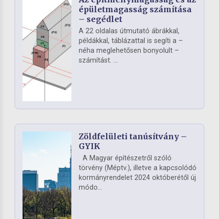
épületmagasság számítása
– segédlet
A 22 oldalas útmutató ábrákkal,
példákkal, táblázattal is segíti a –
néha meglehetősen bonyolult –
számítást. ...
Zöldfelületi tanúsítvány –
GYIK
A Magyar építészetről szóló
törvény (Méptv.), illetve a kapcsolódó
kormányrendelet 2024 októberétől új
módo...