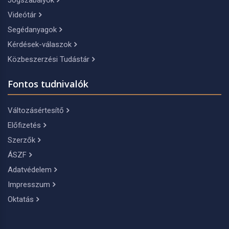
Jogszabályok
Videótár
Segédanyagok
Kérdések-válaszok
Közbeszerzési Tudástár
Fontos tudnivalók
Változásértesítő
Előfizetés
Szerzők
ÁSZF
Adatvédelem
Impresszum
Oktatás