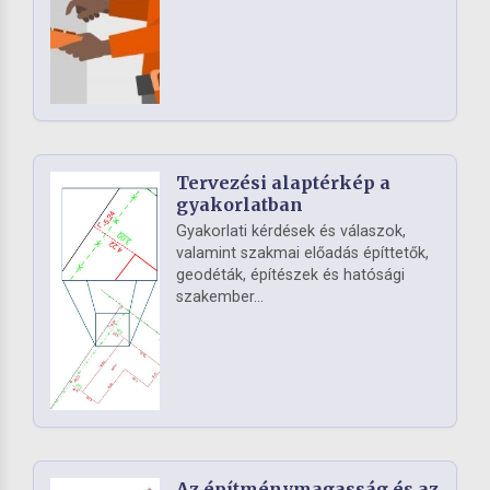
Tervezési alaptérkép a
gyakorlatban
Gyakorlati kérdések és válaszok,
valamint szakmai előadás építtetők,
geodéták, építészek és hatósági
szakember...
Az építménymagasság és az