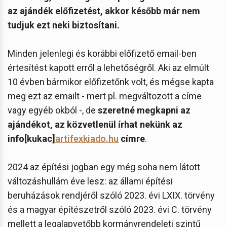
az ajándék előfizetést, akkor később már nem
tudjuk ezt neki biztosítani.
Minden jelenlegi és korábbi előfizető email-ben
értesítést kapott erről a lehetőségről. Aki az elmúlt
10 évben bármikor előfizetőnk volt, és mégse kapta
meg ezt az emailt - mert pl. megváltozott a címe
vagy egyéb okból -, de
szeretné megkapni az
ajándékot, az közvetlenül írhat nekünk az
info[kukac]
artifexkiado.hu
címre
.
2024 az építési jogban egy még soha nem látott
változáshullám éve lesz: az állami építési
beruházások rendjéről szóló 2023. évi LXIX. törvény
és a magyar építészetről szóló 2023. évi C. törvény
mellett a legalapvetőbb kormányrendeleti szintű