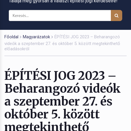
Találja meg gyorsan a választ építési jogi kérdéseire!
Főoldal
Magyarázatok
ÉPÍTÉSI JOG 2023 – Beharangozó
videók a szeptember 27. és október 5. között megtekinthető
előadásokról
ÉPÍTÉSI JOG 2023 –
Beharangozó videók
a szeptember 27. és
október 5. között
megtekinthető