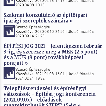
Közzétéve: 2020.02.18. 14:12 | Utolsó frissítés:
2020.04.08. 10:13
Szakmai konzultáció az építőipari
iparági szereplők számára »
Szerző: Építésijog.hu
Közzétéve: 2020.08.10. 21:56 | Utolsó frissítés:
2020.09.14. 21:23
ÉPÍTÉSI JOG 2021 - Jelentkezzen február
3-ig, és szerezze meg a MÉK (2.5 pont)
és a MÜK (8 pont) továbbképzési
pontjait »
Szerző: Építésijog.hu
Közzétéve: 2021.01.08. 16:01 | Utolsó frissítés:
2021.02.21. 19:32
Településrendezési és építésügyi
változások - Építési jogi konferencia
(2021.09.07.) - előadások
megtekinthetők SZEPT. 15-ig »