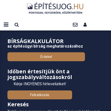
BÍRSÁGKALKULÁTOR
az építésügyi bírság meghatározásához
Érdekel
Időben értesítjük önt a
jogszabályváltozásokról
Kérje INGYENES hírlevelünket!
Feliratkozás
Keresés