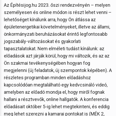
Az Építésijog.hu 2023. őszi rendezvényén – melyen
személyesen és online módon is részt lehet venni –
lehetőséget kínálunk arra, hogy Ön átlássa az
épületenergetikai követelményeket, illetve az állami,
önkormányzati beruházásokat érintő legfontosabb
jogszabály-változásokat és gyakorlati
tapasztalatokat. Nem elméleti tudást kínálunk: az
előadások azt járják körül, hogy mi változik, és az az
Ön szakmai tevékenységében hogyan fog
megjelenni (új feladatok, új szempontok képében). A
részletes programban minden előadáshoz
kapcsolódóan megtalálható egy kedvcsináló videó,
amelyben az előadó mondja el, hogy miről fognak
hallani a résztvevők, online hallgatók. A konferencia
előadásait október 5-ig lehet megtekinteni, és eddig
meg lehet szerezni a kamarai pontokat is (MÉK 2,