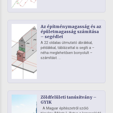
Az építménymagasság és az
épületmagasság számítása
– segédlet
A 22 oldalas útmutató ábrákkal,
példákkal, táblázattal is segíti a –
néha meglehetősen bonyolult –
számítást. ...
Zöldfelületi tanúsítvány –
GYIK
A Magyar építészetről szóló