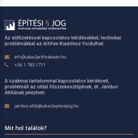
Az előfizetéssel kapcsolatos kérdésekkel, technikai
problémákkal az Artifex Kiadóhoz fordulhat:
info[kukac]artifexkiado.hu
+36 1 783 1711
A szakmai tartalommal kapcsolatos kérdéseit,
problémáit az oldal főszerkesztőjének, dr. Jámbor
Attilának jelezheti:
jambor.attila[kukac]epitesijog.hu
Mit hol találok?