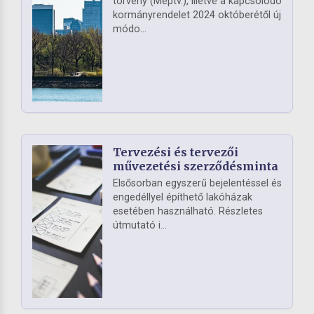
törvény (Méptv.), illetve a kapcsolódó
kormányrendelet 2024 októberétől új
módo...
Tervezési és tervezői
művezetési szerződésminta
Elsősorban egyszerű bejelentéssel és
engedéllyel építhető lakóházak
esetében használható. Részletes
útmutató i...