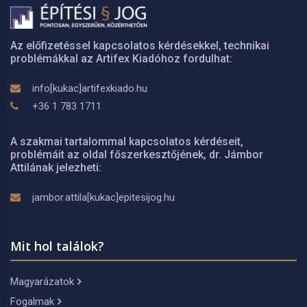
Az előfizetéssel kapcsolatos kérdésekkel, technikai
problémákkal az Artifex Kiadóhoz fordulhat:
info[kukac]artifexkiado.hu
+36 1 783 1711
A szakmai tartalommal kapcsolatos kérdéseit,
problémáit az oldal főszerkesztőjének, dr. Jámbor
Attilának jelezheti:
jambor.attila[kukac]epitesijog.hu
Mit hol találok?
Magyarázatok
Fogalmak