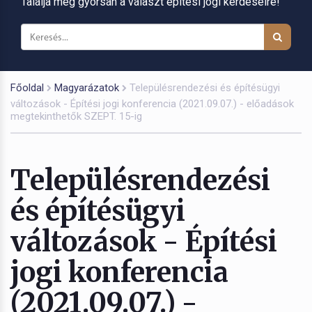
Találja meg gyorsan a választ építési jogi kérdéseire!
Főoldal
Magyarázatok
Településrendezési és építésügyi
változások - Építési jogi konferencia (2021.09.07.) - előadások
megtekinthetők SZEPT. 15-ig
Településrendezési
és építésügyi
változások - Építési
jogi konferencia
(2021.09.07.) -