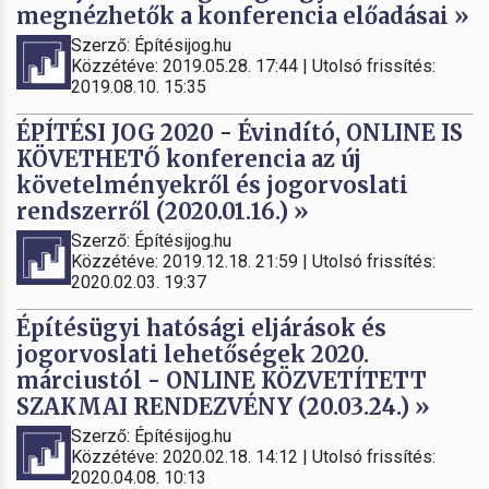
megnézhetők a konferencia előadásai »
Szerző: Építésijog.hu
Közzétéve: 2019.05.28. 17:44 | Utolsó frissítés:
2019.08.10. 15:35
ÉPÍTÉSI JOG 2020 - Évindító, ONLINE IS
KÖVETHETŐ konferencia az új
követelményekről és jogorvoslati
rendszerről (2020.01.16.) »
Szerző: Építésijog.hu
Közzétéve: 2019.12.18. 21:59 | Utolsó frissítés:
2020.02.03. 19:37
Építésügyi hatósági eljárások és
jogorvoslati lehetőségek 2020.
márciustól - ONLINE KÖZVETÍTETT
SZAKMAI RENDEZVÉNY (20.03.24.) »
Szerző: Építésijog.hu
Közzétéve: 2020.02.18. 14:12 | Utolsó frissítés:
2020.04.08. 10:13