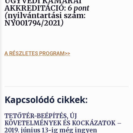
ÜGYVÉDI KAMARAI
AKKREDITÁCIÓ:
6 pont
(
nyilvántartási szám:
NY001794/2021
)
A RÉSZLETES PROGRAM>>
Kapcsolódó cikkek:
TETŐTÉR-BEÉPÍTÉS, ÚJ
KÖVETELMÉNYEK ÉS KOCKÁZATOK –
2019. június 13-ig még ingyen