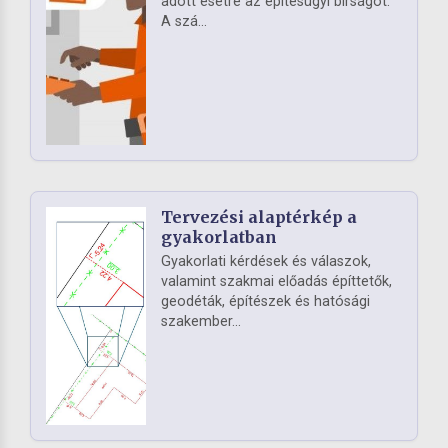
adott esetre az építésügyi bírságot.
A szá...
Tervezési alaptérkép a
gyakorlatban
Gyakorlati kérdések és válaszok,
valamint szakmai előadás építtetők,
geodéták, építészek és hatósági
szakember...