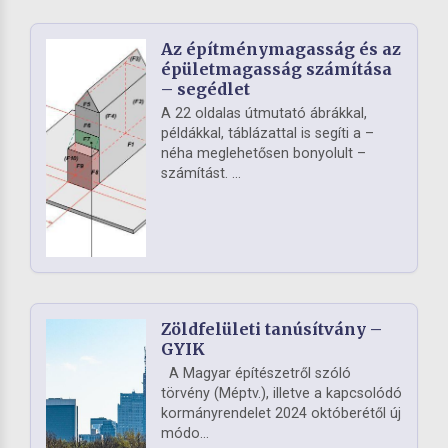
Az építménymagasság és az
épületmagasság számítása
– segédlet
A 22 oldalas útmutató ábrákkal,
példákkal, táblázattal is segíti a –
néha meglehetősen bonyolult –
számítást. ...
Zöldfelületi tanúsítvány –
GYIK
A Magyar építészetről szóló
törvény (Méptv.), illetve a kapcsolódó
kormányrendelet 2024 októberétől új
módo...