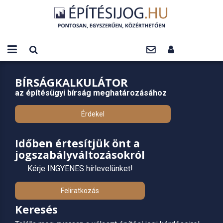
BÍRSÁGKALKULÁTOR
az építésügyi bírság meghatározásához
Érdekel
Időben értesítjük önt a
jogszabályváltozásokról
Kérje INGYENES hírlevelünket!
Feliratkozás
Keresés