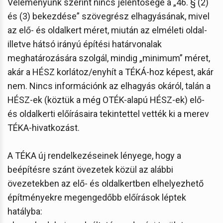
Véleményünk szerint nincs jelentősége a „46. § (2)
és (3) bekezdése” szövegrész elhagyásának, mivel
az elő- és oldalkert méret, miután az elméleti oldal-
illetve hátsó irányú építési határvonalak
meghatározására szolgál, mindig „minimum” méret,
akár a HÉSZ korlátoz/enyhít a TÉKÁ-hoz képest, akár
nem. Nincs információnk az elhagyás okáról, talán a
HÉSZ-ek (köztük a még OTÉK-alapú HÉSZ-ek) elő-
és oldalkerti előírásaira tekintettel vették ki a merev
TÉKA-hivatkozást.
A TÉKA új rendelkezéseinek lényege, hogy a
beépítésre szánt övezetek közül az alábbi
övezetekben az elő- és oldalkertben elhelyezhető
építményekre megengedőbb előírások léptek
hatályba: