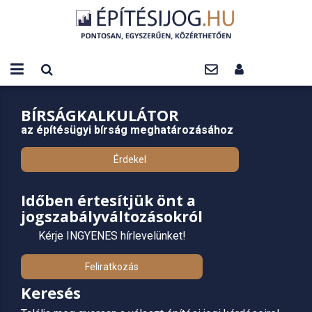
BÍRSÁGKALKULÁTOR
az építésügyi bírság meghatározásához
Érdekel
Időben értesítjük önt a
jogszabályváltozásokról
Kérje INGYENES hírlevelünket!
Feliratkozás
Keresés