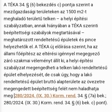
A TÉKA 34. § (6) bekezdés c) pontja szerint a
mezőgazdasági területeken az 1500 m2-t
meghaladó területű telken – a helyi építési
szabályzatban, annak hiányában a TÉKA szerinti
beépítettségi szabályok megtartásával –
meghatározott rendeltetésű épületek és pince
helyezhetők el. A TÉKA új előírása szerint, ha az
állami főépítész az eltérési igénnyel megegyező
záró szakmai véleményt állít ki, a helyi építési
szabályzat megengedheti a telken lakó rendeltetésű
épület elhelyezését, de csak úgy, hogy a lakó
rendeltetésű épület bruttó alapterülete az övezetre
megengedett beépítettség felét nem haladhatja
meg [
280/2024. (IX. 30.) Korm. rend.
34. § (7a) bek.;
280/2024. (IX. 30.) Korm. rend. 34. § (6) bek. c) pont).