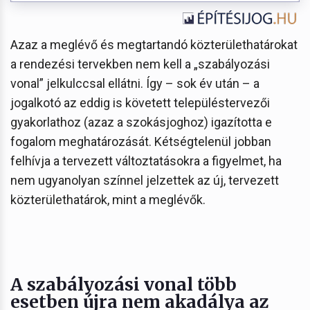
Azaz a meglévő és megtartandó közterülethatárokat
a rendezési tervekben nem kell a „szabályozási
vonal” jelkulccsal ellátni. Így – sok év után – a
jogalkotó az eddig is követett településtervezői
gyakorlathoz (azaz a szokásjoghoz) igazította e
fogalom meghatározását. Kétségtelenül jobban
felhívja a tervezett változtatásokra a figyelmet, ha
nem ugyanolyan színnel jelzettek az új, tervezett
közterülethatárok, mint a meglévők.
A szabályozási vonal több
esetben újra nem akadálya az