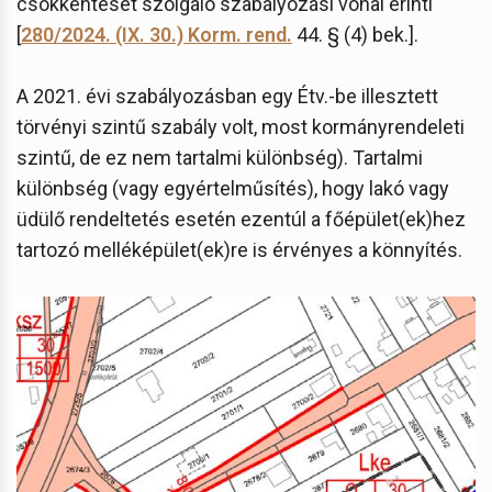
csökkentését szolgáló szabályozási vonal érinti
[
280/2024. (IX. 30.) Korm. rend.
44. § (4) bek.].
A 2021. évi szabályozásban egy Étv.-be illesztett
törvényi szintű szabály volt, most kormányrendeleti
szintű, de ez nem tartalmi különbség). Tartalmi
különbség (vagy egyértelműsítés), hogy lakó vagy
üdülő rendeltetés esetén ezentúl a főépület(ek)hez
tartozó melléképület(ek)re is érvényes a könnyítés.