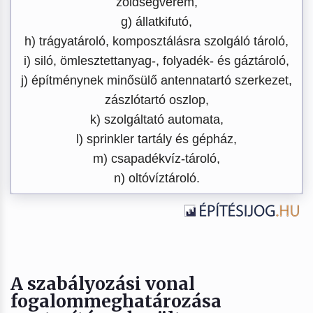
zöldségverem,
g) állatkifutó,
h) trágyatároló, komposztálásra szolgáló tároló,
i) siló, ömlesztettanyag-, folyadék- és gáztároló,
j) építménynek minősülő antennatartó szerkezet,
zászlótartó oszlop,
k) szolgáltató automata,
l) sprinkler tartály és gépház,
m) csapadékvíz-tároló,
n) oltóvíztároló.
A szabályozási vonal
fogalommeghatározása