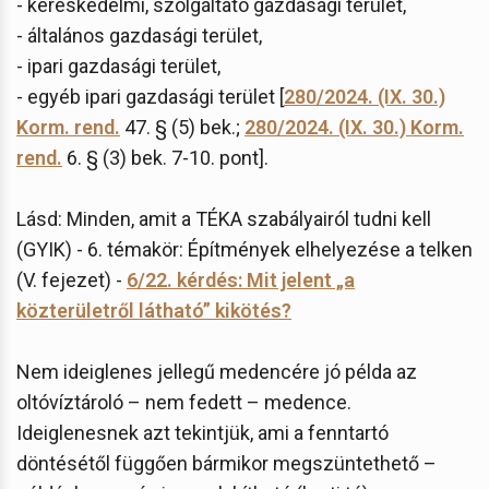
- kereskedelmi, szolgáltató gazdasági terület,
- általános gazdasági terület,
- ipari gazdasági terület,
- egyéb ipari gazdasági terület [
280/2024. (IX. 30.)
Korm. rend.
47. § (5) bek.;
280/2024. (IX. 30.) Korm.
rend.
6. § (3) bek. 7-10. pont].
Lásd: Minden, amit a TÉKA szabályairól tudni kell
(GYIK) - 6. témakör: Építmények elhelyezése a telken
(V. fejezet) -
6/22. kérdés: Mit jelent „a
közterületről látható” kikötés?
Nem ideiglenes jellegű medencére jó példa az
oltóvíztároló – nem fedett – medence.
Ideiglenesnek azt tekintjük, ami a fenntartó
döntésétől függően bármikor megszüntethető –