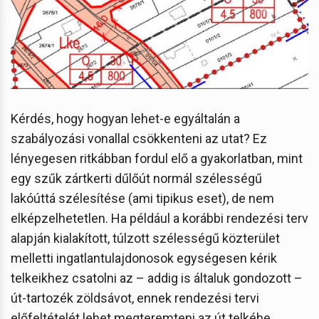
Kérdés, hogy hogyan lehet-e egyáltalán a
szabályozási vonallal csökkenteni az utat? Ez
lényegesen ritkábban fordul elő a gyakorlatban, mint
egy szűk zártkerti dűlőút normál szélességű
lakóúttá szélesítése (ami tipikus eset), de nem
elképzelhetetlen. Ha például a korábbi rendezési terv
alapján kialakított, túlzott szélességű közterület
melletti ingatlantulajdonosok egységesen kérik
telkeikhez csatolni az – addig is általuk gondozott –
út-tartozék zöldsávot, ennek rendezési tervi
előfeltételét lehet megteremteni az út telkébe