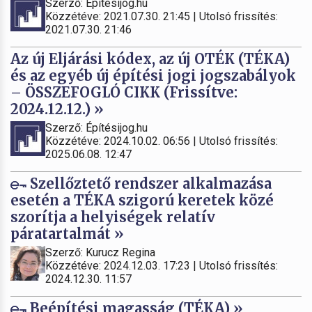
Szerző: Építésijog.hu
Közzétéve: 2021.07.30. 21:45 | Utolsó frissítés:
2021.07.30. 21:46
Az új Eljárási kódex, az új OTÉK (TÉKA)
és az egyéb új építési jogi jogszabályok
– ÖSSZEFOGLÓ CIKK (Frissítve:
2024.12.12.) »
Szerző: Építésijog.hu
Közzétéve: 2024.10.02. 06:56 | Utolsó frissítés:
2025.06.08. 12:47
Szellőztető rendszer alkalmazása
esetén a TÉKA szigorú keretek közé
szorítja a helyiségek relatív
páratartalmát »
Szerző: Kurucz Regina
Közzétéve: 2024.12.03. 17:23 | Utolsó frissítés:
2024.12.30. 11:57
Beépítési magasság (TÉKA) »