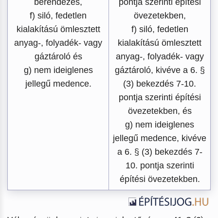
berendezés,
pontja szerinti építési
f) siló, fedetlen
övezetekben,
kialakítású ömlesztett
f) siló, fedetlen
anyag-, folyadék- vagy
kialakítású ömlesztett
gáztároló és
anyag-, folyadék- vagy
g) nem ideiglenes
gáztároló, kivéve a 6. §
jellegű medence.
(3) bekezdés 7-10.
pontja szerinti építési
övezetekben, és
g) nem ideiglenes
jellegű medence, kivéve
a 6. § (3) bekezdés 7-
10. pontja szerinti
építési övezetekben.