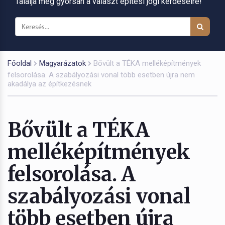
Találja meg gyorsan a választ építési jogi kérdéseire!
Főoldal
Magyarázatok
Bővült a TÉKA melléképítmények
felsorolása. A szabályozási vonal több esetben újra nem
akadálya az építkezésnek
Bővült a TÉKA
melléképítmények
felsorolása. A
szabályozási vonal
több esetben újra