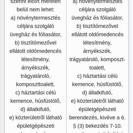
szerint előírt méretén
a) növénytermesztés
belül nem lehet:
céljára szolgáló
a) növénytermesztés
üvegház és fóliasátor,
céljára szolgáló
b) tisztítómezővel
üvegház és fóliasátor,
ellátott oldómedencés
b) tisztítómezővel
létesítmény,
ellátott oldómedencés
árnyékszék,
létesítmény,
trágyatároló, komposzt-
árnyékszék,
toalett,
trágyatároló,
c) háztartási célú
komposzttoalett,
kemence, húsfüstölő,
c) háztartási célú
d) állatkifutó,
kemence, húsfüstölő,
e) közterületről látható
d) állatkifutó,
épületgépészeti
e) közterületről látható
berendezés, kivéve a 6.
épületgépészeti
§ (3) bekezdés 7-10.