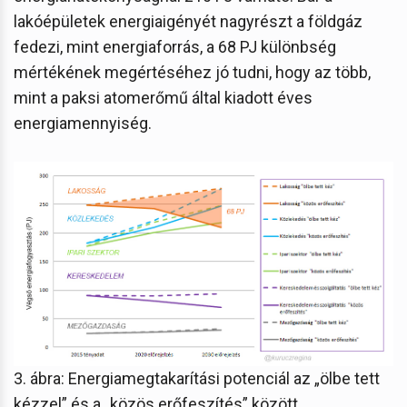
lakóépületek energiaigényét nagyrészt a földgáz
fedezi, mint energiaforrás, a 68 PJ különbség
mértékének megértéséhez jó tudni, hogy az több,
mint a paksi atomerőmű által kiadott éves
energiamennyiség.
3. ábra: Energiamegtakarítási potenciál az „ölbe tett
kézzel” és a „közös erőfeszítés” között