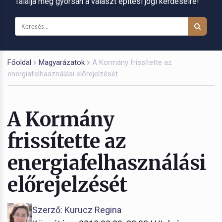
Találja meg gyorsan a választ építési jogi kérdéseire!
Főoldal
Magyarázatok
A Kormány frissítette az
energiafelhasználási előrejelzését
A Kormány
frissítette az
energiafelhasználási
előrejelzését
Szerző: Kurucz Regina