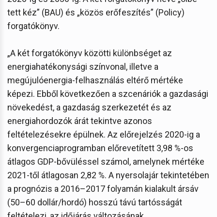
tett kéz” (BAU) és „közös erőfeszítés” (Policy)
forgatókönyv.
„A két forgatókönyv közötti különbséget az
energiahatékonysági színvonal, illetve a
megújulóenergia-felhasználás eltérő mértéke
képezi. Ebből következően a szcenáriók a gazdasági
növekedést, a gazdaság szerkezetét és az
energiahordozók árát tekintve azonos
feltételezésekre épülnek. Az előrejelzés 2020-ig a
konvergenciaprogramban előrevetített 3,98 %-os
átlagos GDP-bővüléssel számol, amelynek mértéke
2021-től átlagosan 2,82 %. A nyersolajár tekintetében
a prognózis a 2016–2017 folyamán kialakult ársáv
(50–60 dollár/hordó) hosszú távú tartósságát
feltételezi, az időjárás változásának