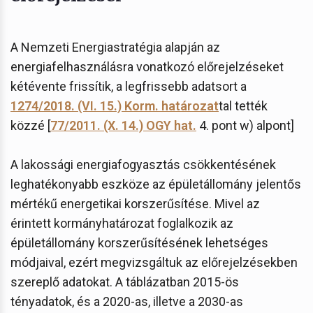
A Nemzeti Energiastratégia alapján az
energiafelhasználásra vonatkozó előrejelzéseket
kétévente frissítik, a legfrissebb adatsort a
1274/2018. (VI. 15.) Korm. határozat
tal tették
közzé [
77/2011. (X. 14.) OGY hat.
4. pont w) alpont]
A lakossági energiafogyasztás csökkentésének
leghatékonyabb eszköze az épületállomány jelentős
mértékű energetikai korszerűsítése. Mivel az
érintett kormányhatározat foglalkozik az
épületállomány korszerűsítésének lehetséges
módjaival, ezért megvizsgáltuk az előrejelzésekben
szereplő adatokat. A táblázatban 2015-ös
tényadatok, és a 2020-as, illetve a 2030-as