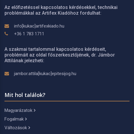
Az előfizetéssel kapcsolatos kérdésekkel, technikai
problémákkal az Artifex Kiadóhoz fordulhat:
info[kukac]artifexkiado.hu
+36 1 783 1711
A szakmai tartalommal kapcsolatos kérdéseit,
problémáit az oldal főszerkesztőjének, dr. Jámbor
Attilának jelezheti:
jambor.attila[kukac]epitesijog.hu
Mit hol találok?
Magyarázatok
Fogalmak
Változások