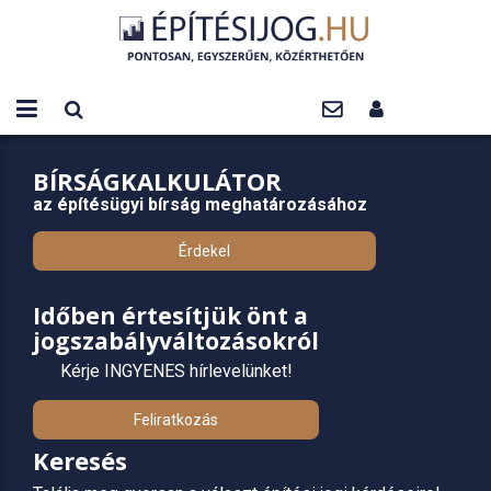
BÍRSÁGKALKULÁTOR
az építésügyi bírság meghatározásához
Érdekel
Időben értesítjük önt a
jogszabályváltozásokról
Kérje INGYENES hírlevelünket!
Feliratkozás
Keresés