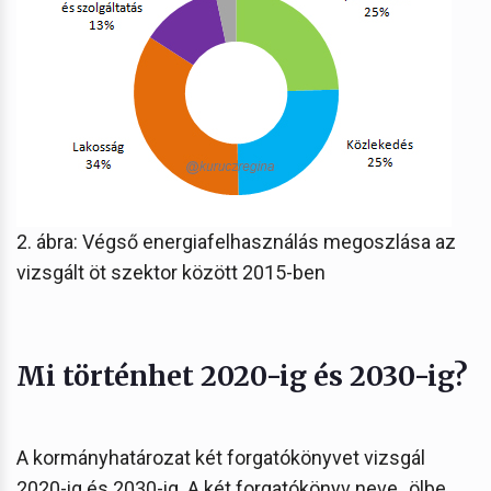
2. ábra: Végső energiafelhasználás megoszlása az
vizsgált öt szektor között 2015-ben
Mi történhet 2020-ig és 2030-ig?
A kormányhatározat két forgatókönyvet vizsgál
2020-ig és 2030-ig. A két forgatókönyv neve „ölbe