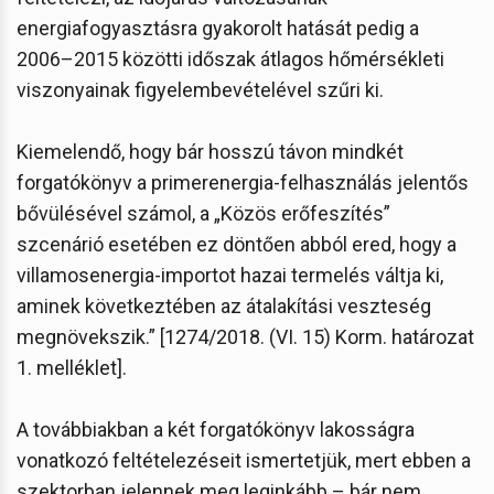
energiafogyasztásra gyakorolt hatását pedig a
2006–2015 közötti időszak átlagos hőmérsékleti
viszonyainak figyelembevételével szűri ki.
Kiemelendő, hogy bár hosszú távon mindkét
forgatókönyv a primerenergia-felhasználás jelentős
bővülésével számol, a „Közös erőfeszítés”
szcenárió esetében ez döntően abból ered, hogy a
villamosenergia-importot hazai termelés váltja ki,
aminek következtében az átalakítási veszteség
megnövekszik.” [1274/2018. (VI. 15) Korm. határozat
1. melléklet].
A továbbiakban a két forgatókönyv lakosságra
vonatkozó feltételezéseit ismertetjük, mert ebben a
szektorban jelennek meg leginkább – bár nem