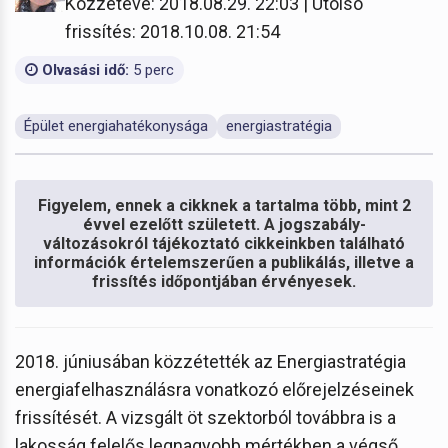
Közzétéve: 2018.08.29. 22:03 | Utolsó
frissítés: 2018.10.08. 21:54
Olvasási idő:
5 perc
Épület energiahatékonysága
energiastratégia
Figyelem, ennek a cikknek a tartalma több, mint 2
évvel ezelőtt született. A jogszabály-
változásokról tájékoztató cikkeinkben található
információk értelemszerűen a publikálás, illetve a
frissítés időpontjában érvényesek.
2018. júniusában közzétették az Energiastratégia
energiafelhasználásra vonatkozó előrejelzéseinek
frissítését. A vizsgált öt szektorból továbbra is a
lakosság felelős legnagyobb mértékben a végső