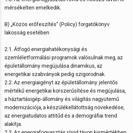
mérsékelten emelkedik.
B) „Közös erőfeszítés” (Policy) forgatókönyv
lakosság esetében
2.1. Átfogó energiahatékonysági és
szemléletformálási programok valósulnak meg, az
épületállomány megújulása dinamikus, az
energetikai szabványok pedig szigorodnak.
2.2. Az energiaigényt az épületállomány jelentős
mértékű energetikai korszerűsítése és megújulása,
a háztartásigép-állomány és világítás nagyütemű
modernizációja, a készülékellátottság növekedése,
az energiatudatos attitűd és a demográfiai trend
alakítja.
2.3. Az energiafogyasztás rövid távon kismértékben,