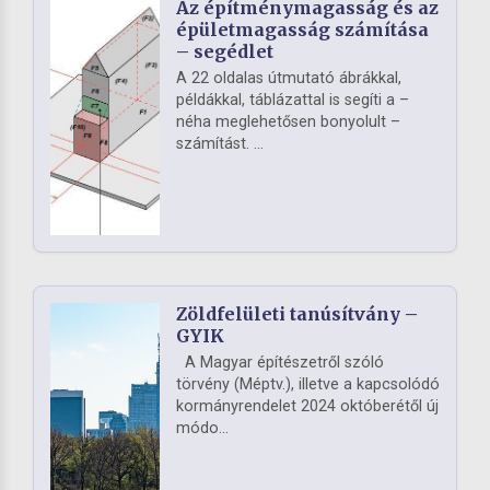
Az építménymagasság és az
épületmagasság számítása
– segédlet
A 22 oldalas útmutató ábrákkal,
példákkal, táblázattal is segíti a –
néha meglehetősen bonyolult –
számítást. ...
Zöldfelületi tanúsítvány –
GYIK
A Magyar építészetről szóló
törvény (Méptv.), illetve a kapcsolódó
kormányrendelet 2024 októberétől új
módo...