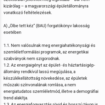
kizárólag – a magyarországi épületállományra
vonatkozó feltételezések.
A) „Ölbe tett kéz” (BAU) forgatókönyv lakosság
esetében
1.1. Nem valósulnak meg energiahatékonysági és
szemléletformálási programok, az energetikai
szabványok nem szigorodnak.
1.2. Az energiaigényt az épület- és háztartásigép-
állomány rendkívül lassú megújulása, a
készülékellátottság növekedése, az épületek
műszaki színvonalának romlása, a nem
energiatudatos szemléletmód, illetve a demográfiai
trend alakítja.
1.3. Az energiafogyasztás rövid és hosszú távon is