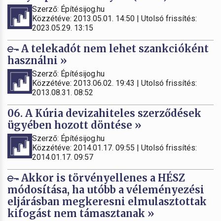
Szerző: Építésijog.hu
Közzétéve: 2013.05.01. 14:50 | Utolsó frissítés:
2023.05.29. 13:15
A telekadót nem lehet szankcióként
használni »
Szerző: Építésijog.hu
Közzétéve: 2013.06.02. 19:43 | Utolsó frissítés:
2013.08.31. 08:52
06. A Kúria devizahiteles szerződések
ügyében hozott döntése »
Szerző: Építésijog.hu
Közzétéve: 2014.01.17. 09:55 | Utolsó frissítés:
2014.01.17. 09:57
Akkor is törvényellenes a HÉSZ
módosítása, ha utóbb a véleményezési
eljárásban megkeresni elmulasztottak
kifogást nem támasztanak »