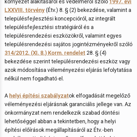
környezet alakításáról és védelméről szóló
1997. évi
LXXVIII. törvény
(Étv.) 8. § (2) bekezdése, valamint a
településfejlesztési koncepcióról, az integrált
településfejlesztési stratégiáról és a
településrendezési eszközökről, valamint egyes
településrendezési sajátos jogintézményekről szóló
314/2012. (XI. 8.) Korm. rendelet
28. § (4)
bekezdése szerint településrendezési eszköz vagy
azok módosítása véleményezési eljárás lefolytatása
nélkül nem fogadható el.
A
helyi építési szabályzat
ok elfogadását megelőző
véleményezési eljárásnak garanciális jellege van. Az
önkormányzat nem rendelkezik szabad döntési
lehetőséggel abban a tekintetben, hogy a helyi
építési előírások megállapításáról az Étv.-ben