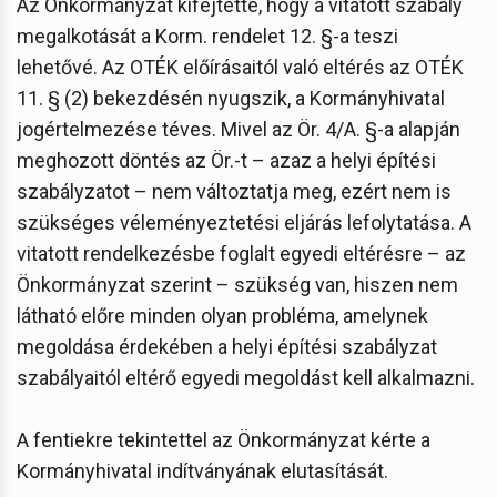
Az Önkormányzat kifejtette, hogy a vitatott szabály
megalkotását a Korm. rendelet 12. §-a teszi
lehetővé. Az OTÉK előírásaitól való eltérés az OTÉK
11. § (2) bekezdésén nyugszik, a Kormányhivatal
jogértelmezése téves. Mivel az Ör. 4/A. §-a alapján
meghozott döntés az Ör.-t – azaz a helyi építési
szabályzatot – nem változtatja meg, ezért nem is
szükséges véleményeztetési eljárás lefolytatása. A
vitatott rendelkezésbe foglalt egyedi eltérésre – az
Önkormányzat szerint – szükség van, hiszen nem
látható előre minden olyan probléma, amelynek
megoldása érdekében a helyi építési szabályzat
szabályaitól eltérő egyedi megoldást kell alkalmazni.
A fentiekre tekintettel az Önkormányzat kérte a
Kormányhivatal indítványának elutasítását.