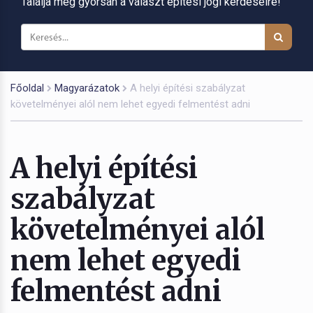
Találja meg gyorsan a választ építési jogi kérdéseire!
Főoldal
Magyarázatok
A helyi építési szabályzat
követelményei alól nem lehet egyedi felmentést adni
A helyi építési
szabályzat
követelményei alól
nem lehet egyedi
felmentést adni