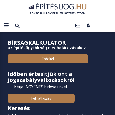
BÍRSÁGKALKULÁTOR
az építésügyi bírság meghatározásához
Érdekel
Időben értesítjük önt a
jogszabályváltozásokról
Kérje INGYENES hírlevelünket!
Feliratkozás
Keresés