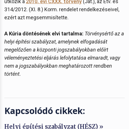
ütközik a
2010. évi CXXX. törvény
(Jat.), az Étv. és
314/2012. (XI. 8.) Korm. rendelet rendelkezéseivel,
ezért azt megsemmisítette.
A Kúria döntésének elvi tartalma:
Törvénysértő az a
helyi építési szabályzat, amelynek elfogadását
megelőzően a központi jogszabályokban előírt
véleményeztetési eljárás lefolytatása elmaradt, vagy
nem a jogszabályokban meghatározott rendben
történt.
Kapcsolódó cikkek:
Helyi építési szabályzat (HÉSZ) »