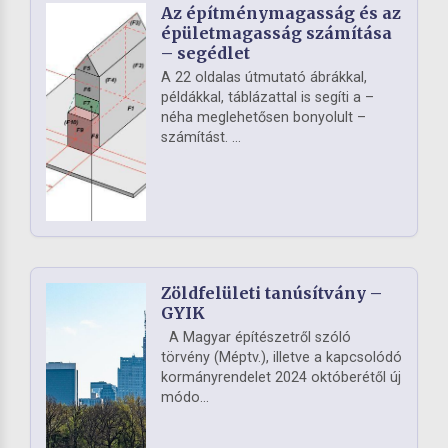
Az építménymagasság és az
épületmagasság számítása
– segédlet
A 22 oldalas útmutató ábrákkal,
példákkal, táblázattal is segíti a –
néha meglehetősen bonyolult –
számítást. ...
Zöldfelületi tanúsítvány –
GYIK
A Magyar építészetről szóló
törvény (Méptv.), illetve a kapcsolódó
kormányrendelet 2024 októberétől új
módo...