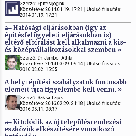
Szerző: Építésijog.hu
Közzétéve: 2014.01.19. 17:21 | Utolsó frissítés:
2014.01.19. 17:21
Hatósági eljárásokban (így az
építésfelügyeleti eljárásokban is)
eltérő elbírálást kell alkalmazni a kis-
és középvállalkozásokkal szemben »
Szerző: Dr. Jámbor Attila
Közzétéve: 2014.03.09. 09:14 | Utolsó frissítés:
2016.02.02. 15:55
A helyi építési szabályzatok fontosabb
elemeit újra figyelembe kell venni. »
Szerző: Baksa Lajos
Közzétéve: 2016.02.29. 21:18 | Utolsó frissítés:
2016.05.11. 08:37
Kitolódik az új településrendezési
eszközök elkészítésére vonatkozó