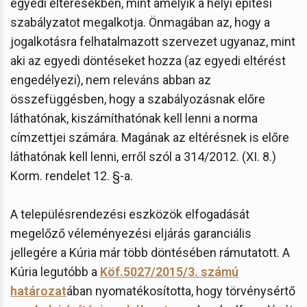
egyedi eltérésekben, mint amelyik a helyi építési
szabályzatot megalkotja. Önmagában az, hogy a
jogalkotásra felhatalmazott szervezet ugyanaz, mint
aki az egyedi döntéseket hozza (az egyedi eltérést
engedélyezi), nem releváns abban az
összefüggésben, hogy a szabályozásnak előre
láthatónak, kiszámíthatónak kell lenni a norma
címzettjei számára. Magának az eltérésnek is előre
láthatónak kell lenni, erről szól a 314/2012. (XI. 8.)
Korm. rendelet 12. §-a.
A településrendezési eszközök elfogadását
megelőző véleményezési eljárás garanciális
jellegére a Kúria már több döntésében rámutatott. A
Kúria legutóbb a
Köf.5027/2015/3. számú
határozat
ában nyomatékosította, hogy törvénysértő