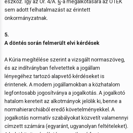
eszköz. Így az Ör. 4/A. §-a megalkotására az OTÉK
sem adott felhatalmazást az érintett
önkormányzatnak.
5.
A döntés során felmerült elvi kérdések
A Kúria megítélése szerint a vizsgált normaszöveg,
és az indítványban felvetettek a jogállam
lényegéhez tartozó alapvető kérdéseket is
érintenek. A modern jogállamokban a közhatalom
legfontosabb jogosítványa a jogalkotás. A jogalkotó
hatalom kereteit az alkotmányok jelölik ki, benne a
normahierarchiából eredő követelményekkel. A
jogalkotás normatív szabályokat közvetít valamennyi
címzett számára (egyaránt, ugyanolyan feltételeket).