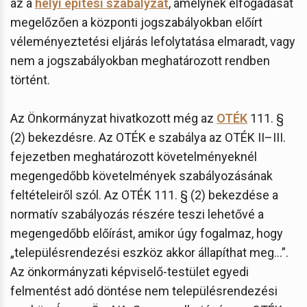
az a
helyi építési szabályzat
, amelynek elfogadását
megelőzően a központi jogszabályokban előírt
véleményeztetési eljárás lefolytatása elmaradt, vagy
nem a jogszabályokban meghatározott rendben
történt.
Az Önkormányzat hivatkozott még az
OTÉK
111. §
(2) bekezdésre. Az OTÉK e szabálya az OTÉK II–III.
fejezetben meghatározott követelményeknél
megengedőbb követelmények szabályozásának
feltételeiről szól. Az OTÉK 111. § (2) bekezdése a
normatív szabályozás részére teszi lehetővé a
megengedőbb előírást, amikor úgy fogalmaz, hogy
„településrendezési eszköz akkor állapíthat meg…”.
Az önkormányzati képviselő-testület egyedi
felmentést adó döntése nem településrendezési