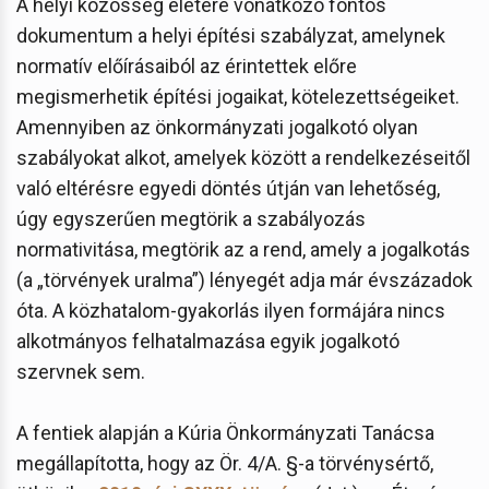
A helyi közösség életére vonatkozó fontos
dokumentum a helyi építési szabályzat, amelynek
normatív előírásaiból az érintettek előre
megismerhetik építési jogaikat, kötelezettségeiket.
Amennyiben az önkormányzati jogalkotó olyan
szabályokat alkot, amelyek között a rendelkezéseitől
való eltérésre egyedi döntés útján van lehetőség,
úgy egyszerűen megtörik a szabályozás
normativitása, megtörik az a rend, amely a jogalkotás
(a „törvények uralma”) lényegét adja már évszázadok
óta. A közhatalom-gyakorlás ilyen formájára nincs
alkotmányos felhatalmazása egyik jogalkotó
szervnek sem.
A fentiek alapján a Kúria Önkormányzati Tanácsa
megállapította, hogy az Ör. 4/A. §-a törvénysértő,