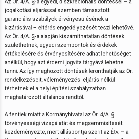
Az Ör. 4/A. §-a egyedi, diszkrecionális döntéssel – a
jogalkotási eljárással szemben támasztott
garanciális szabályok érvényesülésének a
kizárásával – eltérés engedélyezését teszi lehetővé.
Az Ör. 4/A. §-a alapján kiszámíthatatlan döntések
születhetnek, egyedi szempontok és érdekek
értékelésére és érvényesítésére adhat lehetőséget
anélkül, hogy azt érdemi jogvita tárgyává lehetne
tenni. Az így meghozott döntések leronthatják az Ör.
rendelkezéseit, véleményezési eljárás nélkül
térhetnek el a helyi építési szabályzatban
meghatározott általános rendtől.
A fentiek miatt a Kormányhivatal az Ör. 4/A. §
törvényességi vizsgálatát és megsemmisítését
kezdeményezte, mert álláspontja szerit az Étv. – a