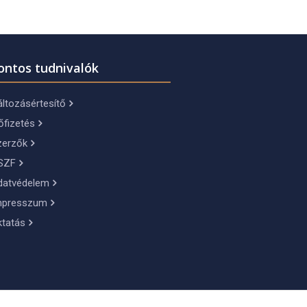
ontos tudnivalók
ltozásértesítő
őfizetés
zerzők
SZF
datvédelem
mpresszum
ktatás