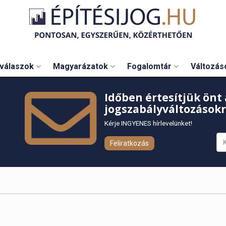
válaszok
Magyarázatok
Fogalomtár
Változá
Időben értesítjük önt 
jogszabályváltozásokr
Kérje INGYENES hírlevelünket!
Feliratkozás