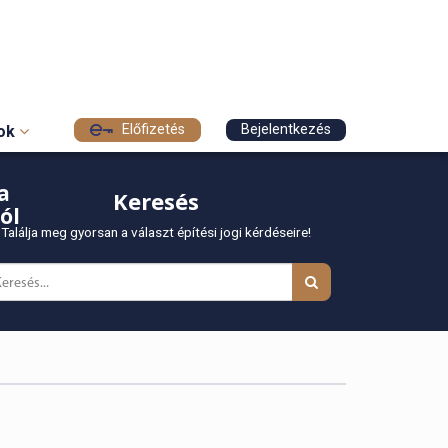
Előfizetés
Bejelentkezés
sok
a
Keresés
ól
Találja meg gyorsan a választ építési jogi kérdéseire!