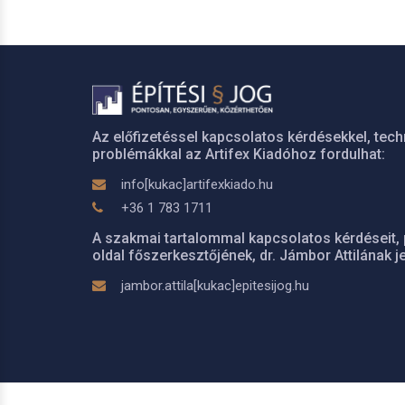
Az előfizetéssel kapcsolatos kérdésekkel, tech
problémákkal az Artifex Kiadóhoz fordulhat:
info[kukac]artifexkiado.hu
+36 1 783 1711
A szakmai tartalommal kapcsolatos kérdéseit, 
oldal főszerkesztőjének, dr. Jámbor Attilának je
jambor.attila[kukac]epitesijog.hu