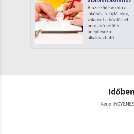
átalakításokhoz
A szerződésminta a
lakóház-felújításokra,
valamint a bővítéssel
nem járó tetőtér-
beépítésekre
alkalmazható.
Időben
Kérje INGYENES é