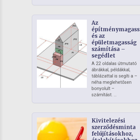
Az
építménymagass
és az
épületmagasság
számítása –
segédlet
A 22 oldalas útmutató
ábrákkal, példákkal,
táblázattal is segíti a –
néha meglehetősen
bonyolult –
számítást. ...
Kivitelezési
szerződésminta
felújításokhoz,