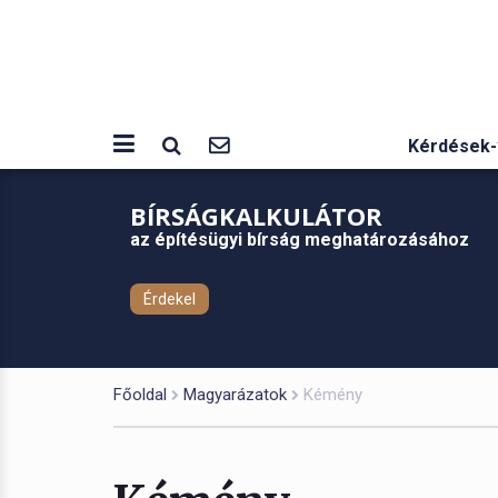
Kérdések-
BÍRSÁGKALKULÁTOR
az építésügyi bírság meghatározásához
Érdekel
Főoldal
Magyarázatok
Kémény