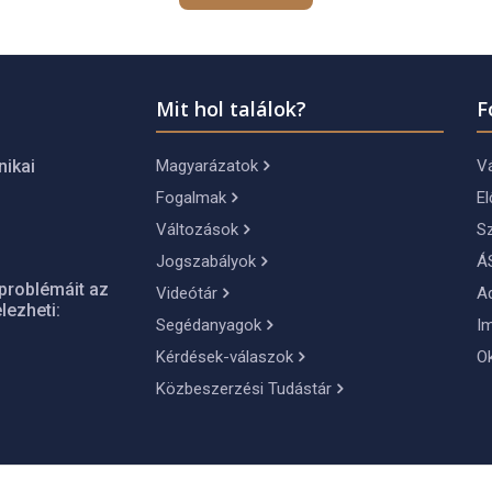
Mit hol találok?
F
Magyarázatok
Vá
nikai
Fogalmak
El
Változások
S
Jogszabályok
Á
problémáit az
Videótár
A
lezheti:
Segédanyagok
I
Kérdések-válaszok
O
Közbeszerzési Tudástár