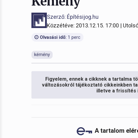
Kémény
Szerző: Építésijog.hu
Közzétéve: 2013.12.15. 17:00 | Utolsó
Olvasási idő:
1 perc
kémény
Figyelem, ennek a cikknek a tartalma töb
változásokról tájékoztató cikkeinkben ta
illetve a frissíté
A tartalom elé