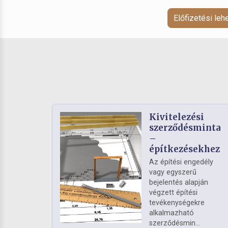
Előfizetési le
Kivitelezési
szerződésminta
–
építkezésekhez
Az építési engedély
vagy egyszerű
bejelentés alapján
végzett építési
tevékenységekre
alkalmazható
szerződésmin...