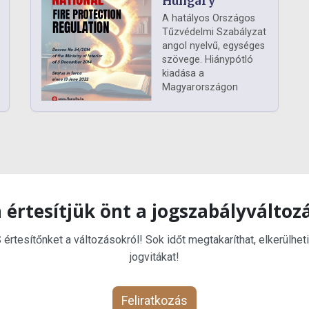
Hungary
A hatályos Országos
Tűzvédelmi Szabályzat
angol nyelvű, egységes
szövege. Hiánypótló
kiadása a
Magyarországon
 értesítjük önt a jogszabályváltoz
rtesítőnket a változásokról! Sok időt megtakaríthat, elkerülheti
jogvitákat!
Feliratkozás