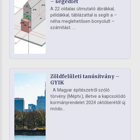
– segédlet
A 22 oldalas útmutató ábrákkal,
példákkal, táblázattal is segíti a –
néha meglehetősen bonyolult –
számítást. ...
Zöldfelületi tanúsítvány –
GYIK
A Magyar építészetről szóló
törvény (Méptv.), illetve a kapcsolódó
kormányrendelet 2024 októberétől új
módo...