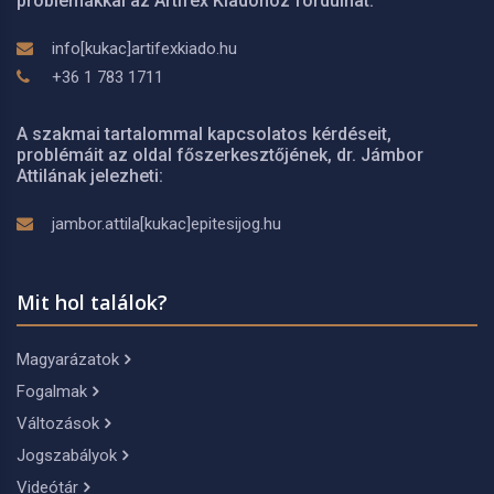
problémákkal az Artifex Kiadóhoz fordulhat:
info[kukac]artifexkiado.hu
+36 1 783 1711
A szakmai tartalommal kapcsolatos kérdéseit,
problémáit az oldal főszerkesztőjének, dr. Jámbor
Attilának jelezheti:
jambor.attila[kukac]epitesijog.hu
Mit hol találok?
Magyarázatok
Fogalmak
Változások
Jogszabályok
Videótár