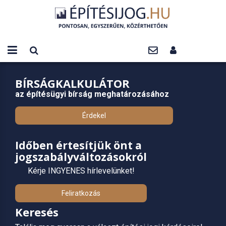
BÍRSÁGKALKULÁTOR
az építésügyi bírság meghatározásához
Érdekel
Időben értesítjük önt a
jogszabályváltozásokról
Kérje INGYENES hírlevelünket!
Feliratkozás
Keresés