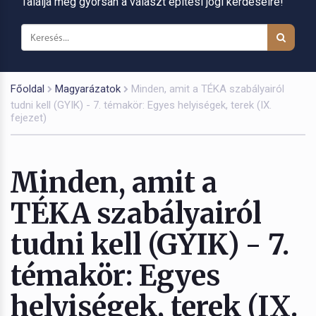
Találja meg gyorsan a választ építési jogi kérdéseire!
Főoldal
Magyarázatok
Minden, amit a TÉKA szabályairól
tudni kell (GYIK) - 7. témakör: Egyes helyiségek, terek (IX.
fejezet)
Minden, amit a
TÉKA szabályairól
tudni kell (GYIK) - 7.
témakör: Egyes
helyiségek, terek (IX.