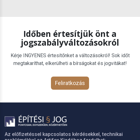
Időben értesítjük önt a
jogszabályváltozásokról
Kérje INGYENES értesítőnket a változásokról! Sok időt
megtakaríthat, elkerülheti a bírságokat és jogvitákat!
Feliratkozás
Az előfizetéssel kapcsolatos kérdésekkel, technikai