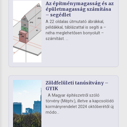
Az építménymagasság és az
épületmagasság számítása
– segédlet
A 22 oldalas útmutató ábrákkal,
példákkal, táblázattal is segíti a –
néha meglehetősen bonyolult –
számítást. ...
Zöldfelületi tanúsítvány –
GYIK
A Magyar építészetről szóló
törvény (Méptv.), illetve a kapcsolódó
kormányrendelet 2024 októberétől új
módo...