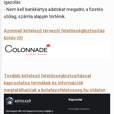
igazolás
- Nem kell bankkártya adatokat megadni, a fizetés
utólag, számla alapján történik.
Azonnali kötelező tervezői felelősségbiztosítás
kötés itt!
További kötelező felelősségbiztosítással
kapcsolatos termékek és információk
megtalálhatóak a kotelezofelelosseg.hu oldalon