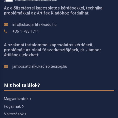
Az előfizetéssel kapcsolatos kérdésekkel, technikai
problémákkal az Artifex Kiadóhoz fordulhat:
info[kukac]artifexkiado.hu
+36 1 783 1711
A szakmai tartalommal kapcsolatos kérdéseit,
problémáit az oldal főszerkesztőjének, dr. Jámbor
Attilának jelezheti:
jambor.attila[kukac]epitesijog.hu
Mit hol találok?
Magyarázatok
Fogalmak
Változások