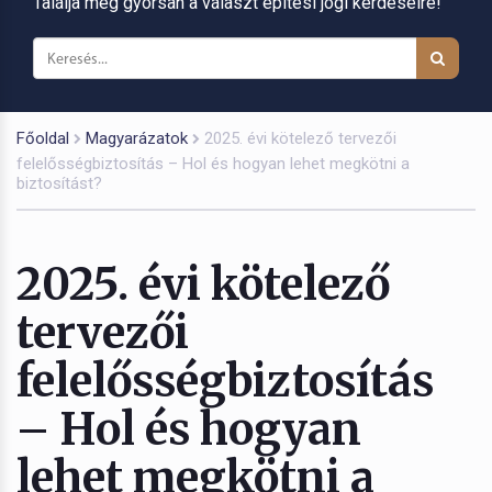
Találja meg gyorsan a választ építési jogi kérdéseire!
Főoldal
Magyarázatok
2025. évi kötelező tervezői
felelősségbiztosítás – Hol és hogyan lehet megkötni a
biztosítást?
2025. évi kötelező
tervezői
felelősségbiztosítás
– Hol és hogyan
lehet megkötni a