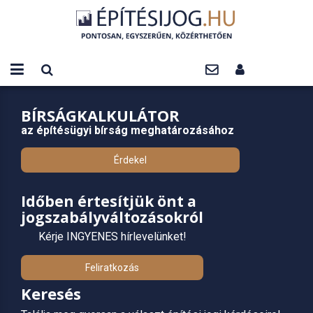
BÍRSÁGKALKULÁTOR
az építésügyi bírság meghatározásához
Érdekel
Időben értesítjük önt a
jogszabályváltozásokról
Kérje INGYENES hírlevelünket!
Feliratkozás
Keresés