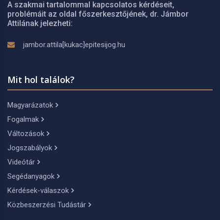
A szakmai tartalommal kapcsolatos kérdéseit,
problémáit az oldal főszerkesztőjének, dr. Jámbor
Attilának jelezheti:
jambor.attila[kukac]epitesijog.hu
Mit hol találok?
Magyarázatok
Fogalmak
Változások
Jogszabályok
Videótár
Segédanyagok
Kérdések-válaszok
Közbeszerzési Tudástár