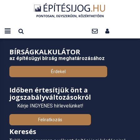
BÍRSÁGKALKULÁTOR
az építésügyi bírság meghatározásához
Érdekel
Időben értesítjük önt a
jogszabályváltozásokról
Kérje INGYENES hírlevelünket!
Feliratkozás
Keresés