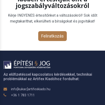
jogszabályváltozásokról
Kérje INGYENES értesítőnket a változásokról! Sok időt
megtakaríthat, elkerülheti a bírságokat és jogvitákat!
Feliratkozás
Az előfizetéssel kapcsolatos kérdésekkel, technikai
problémákkal az Artifex Kiadóhoz fordulhat:
info[kukac]artifexkiado.hu
+36 1 783 1711