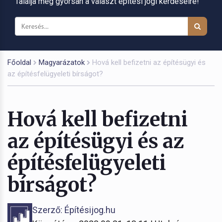
Találja meg gyorsan a választ építési jogi kérdéseire!
Főoldal
Magyarázatok
Hová kell befizetni az építésügyi és
az építésfelügyeleti bírságot?
Hová kell befizetni
az építésügyi és az
építésfelügyeleti
bírságot?
Szerző: Építésijog.hu