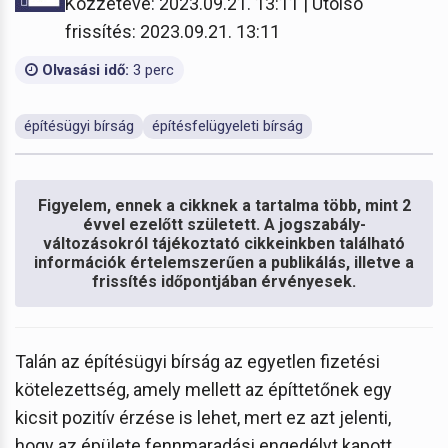
Közzétéve: 2023.09.21. 13:11 | Utolsó
frissítés: 2023.09.21. 13:11
Olvasási idő:
3 perc
építésügyi bírság
építésfelügyeleti bírság
Figyelem, ennek a cikknek a tartalma több, mint 2
évvel ezelőtt született. A jogszabály-
változásokról tájékoztató cikkeinkben található
információk értelemszerűen a publikálás, illetve a
frissítés időpontjában érvényesek.
Talán az építésügyi bírság az egyetlen fizetési
kötelezettség, amely mellett az építtetőnek egy
kicsit pozitív érzése is lehet, mert ez azt jelenti,
hogy az épülete fennmaradási engedélyt kapott.