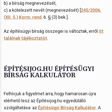
b) a bírság megnevezését,
c) a kötelezett nevét (megnevezését) [
245/2006.
(XII. 5.) Korm. rend
. 6. § (3) bek.].
Az építésügyi bírság összegei is változtak, erről
itt
találnak tájékoztatót
.
ÉPÍTÉSIJOG.HU ÉPÍTÉSÜGYI
BÍRSÁG KALKULÁTOR
Felhívjuk a figyelmet arra, hogy hamarosan újra
elérhető lesz az Építésijog.hu egyedülálló
szolgáltatása: az
Építésügyi Bírság Kalkulátor
. A