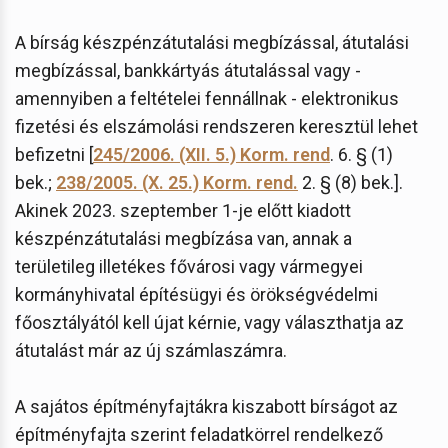
A bírság készpénzátutalási megbízással, átutalási
megbízással, bankkártyás átutalással vagy -
amennyiben a feltételei fennállnak - elektronikus
fizetési és elszámolási rendszeren keresztül lehet
befizetni [
245/2006. (XII. 5.) Korm. rend
. 6. § (1)
bek.;
238/2005. (X. 25.) Korm. rend.
2. § (8) bek.].
Akinek 2023. szeptember 1-je előtt kiadott
készpénzátutalási megbízása van, annak a
területileg illetékes fővárosi vagy vármegyei
kormányhivatal építésügyi és örökségvédelmi
főosztályától kell újat kérnie, vagy választhatja az
átutalást már az új számlaszámra.
A sajátos építményfajtákra kiszabott bírságot az
építményfajta szerint feladatkörrel rendelkező