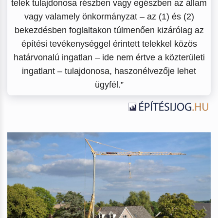
telek tulajdonosa részben vagy egészben az állam
vagy valamely önkormányzat – az (1) és (2)
bekezdésben foglaltakon túlmenően kizárólag az
építési tevékenységgel érintett telekkel közös
határvonalú ingatlan – ide nem értve a közterületi
ingatlant – tulajdonosa, haszonélvezője lehet
ügyfél.”