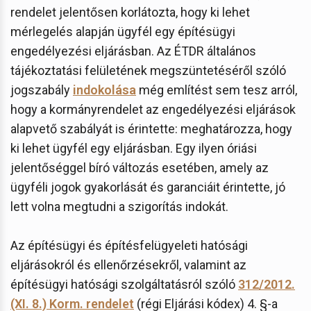
rendelet jelentősen korlátozta, hogy ki lehet
mérlegelés alapján ügyfél egy építésügyi
engedélyezési eljárásban. Az ÉTDR általános
tájékoztatási felületének megszüntetéséről szóló
jogszabály
indokolása
még említést sem tesz arról,
hogy a kormányrendelet az engedélyezési eljárások
alapvető szabályát is érintette: meghatározza, hogy
ki lehet ügyfél egy eljárásban. Egy ilyen óriási
jelentőséggel bíró változás esetében, amely az
ügyféli jogok gyakorlását és garanciáit érintette, jó
lett volna megtudni a szigorítás indokát.
Az építésügyi és építésfelügyeleti hatósági
eljárásokról és ellenőrzésekről, valamint az
építésügyi hatósági szolgáltatásról szóló
312/2012.
(XI. 8.) Korm. rendelet
(régi Eljárási kódex) 4. §-a