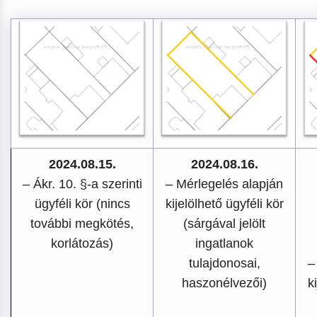
2024.08.15.
2024.08.16.
– Ákr. 10. §-a szerinti
– Mérlegelés alapján
ügyféli kör (nincs
kijelölhető ügyféli kör
további megkötés,
(sárgával jelölt
korlátozás)
ingatlanok
tulajdonosai,
–
haszonélvezői)
k