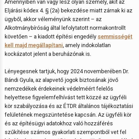
Amennyiben van vagy lesz olyan személy, akit az
Eljárási kódex 4. § (2a) bekezdése miatt zárnak ki az
ügyből, akkor véleményünk szerint – az
Alkotmánybíróság által lefolytatott normakontrollt
követően – a kiadott építési engedély
semmisségét
kell majd megállapítani
, amely indokolatlan
kockázatot jelent a beruházónak is.
Lényegesnek tartjuk, hogy 2024 novemberében Dr.
Bándi Gyula, az alapvető jogok biztosának jövő
nemzedékek érdekeinek védelméért felelős
helyettese figyelemfelhívást tett közzé az ügyféli
kör szabályozása és az ÉTDR általános tájékoztatási
felületének megszüntetése kapcsán. Az ügyféli kör
és az építésügyi adatokhoz való hozzáférés
szűkítése számos gyakorlati szempontból vet fel