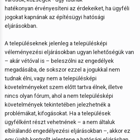
hatékonyan érvényesíteni az érdekeiket, ha ügyféli
jogokat kapnának az építésügyi hatósági
eljárásokban.
A településeknek jelenleg a településképi
véleményezési eljárásokban ugyan lehetőségük van
– akár vétóval is – beleszólni az engedélyek
megadásába, de sokszor ezzel a jogukkal nem
tudnak élni, vagy nem a településképi
követelményeket szem előtt tartva élnek, illetve
nincs olyan fórum, ahol a nem településképi
követelmények tekintetében jelezhetnék a
problémákat, kifogásokat. Ha a települések
ügyfélként részt vehetnének – a nem általuk
elbírálandó engedélyezési eljárásokban –, akkor ez
egy újabb kontrollt jelentene a hatósági eljárásban,