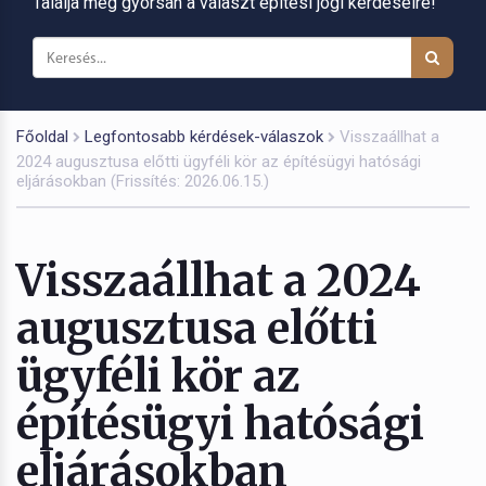
Találja meg gyorsan a választ építési jogi kérdéseire!
Főoldal
Legfontosabb kérdések-válaszok
Visszaállhat a
2024 augusztusa előtti ügyféli kör az építésügyi hatósági
eljárásokban (Frissítés: 2026.06.15.)
Visszaállhat a 2024
augusztusa előtti
ügyféli kör az
építésügyi hatósági
eljárásokban