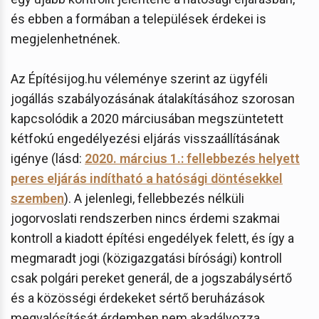
és ebben a formában a települések érdekei is
megjelenhetnének.
Az Építésijog.hu véleménye szerint az ügyféli
jogállás szabályozásának átalakításához szorosan
kapcsolódik a 2020 márciusában megszüntetett
kétfokú engedélyezési eljárás visszaállításának
igénye (lásd:
2020. március 1.: fellebbezés helyett
peres eljárás indítható a hatósági döntésekkel
szemben
). A jelenlegi, fellebbezés nélküli
jogorvoslati rendszerben nincs érdemi szakmai
kontroll a kiadott építési engedélyek felett, és így a
megmaradt jogi (közigazgatási bírósági) kontroll
csak polgári pereket generál, de a jogszabálysértő
és a közösségi érdekeket sértő beruházások
megvalósítását érdemben nem akadályozza.