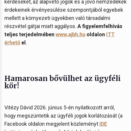
kérdéseket, az alapvető jogok és a jövő nemzedékek
érdekeinek érvényesülése szempontjából egyebek
mellett a környezeti ügyekben való társadalmi
részvétel gátjai miatt aggályos.
A figyelemfelhívás
teljes terjedelmében
www.ajbh.hu
oldalon
ITT
érhető
el
.
Hamarosan bővülhet az ügyféli
kör!
Vitézy Dávid 2026. június 5-én nyilatkozott arról,
hogy megszüntetik az ügyféli jogok korlátozását (a
Facebook oldalon megjelent közleményt
IDE