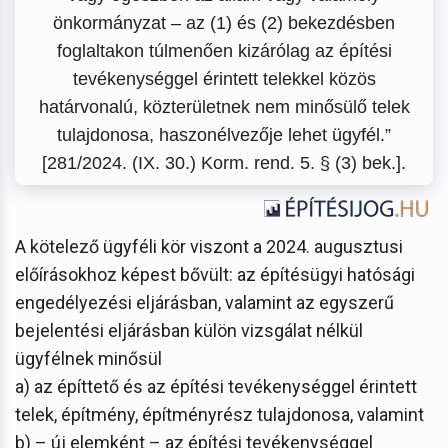
önkormányzat – az (1) és (2) bekezdésben
foglaltakon túlmenően kizárólag az építési
tevékenységgel érintett telekkel közös
határvonalú, közterületnek nem minősülő telek
tulajdonosa, haszonélvezője lehet ügyfél.”
[281/2024. (IX. 30.) Korm. rend. 5. § (3) bek.].
A kötelező ügyféli kör viszont a 2024. augusztusi
előírásokhoz képest bővült: az építésügyi hatósági
engedélyezési eljárásban, valamint az egyszerű
bejelentési eljárásban külön vizsgálat nélkül
ügyfélnek minősül
a) az építtető és az építési tevékenységgel érintett
telek, építmény, építményrész tulajdonosa, valamint
b) – új elemként – az építési tevékenységgel