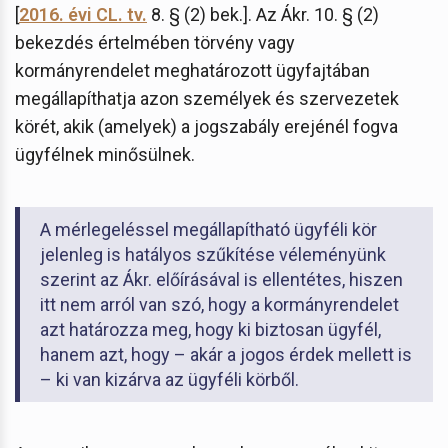
[
2016. évi CL. tv.
8. § (2) bek.]. Az Ákr. 10. § (2)
bekezdés értelmében törvény vagy
kormányrendelet meghatározott ügyfajtában
megállapíthatja azon személyek és szervezetek
körét, akik (amelyek) a jogszabály erejénél fogva
ügyfélnek minősülnek.
A mérlegeléssel megállapítható ügyféli kör
jelenleg is hatályos szűkítése véleményünk
szerint az Ákr. előírásával is ellentétes, hiszen
itt nem arról van szó, hogy a kormányrendelet
azt határozza meg, hogy ki biztosan ügyfél,
hanem azt, hogy – akár a jogos érdek mellett is
– ki van kizárva az ügyféli körből.