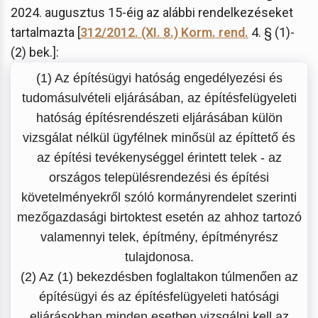
2024. augusztus 15-éig az alábbi rendelkezéseket
tartalmazta [
312/2012. (XI. 8.) Korm. rend.
4. § (1)-
(2) bek.]:
(1) Az építésügyi hatóság engedélyezési és
tudomásulvételi eljárásában, az építésfelügyeleti
hatóság építésrendészeti eljárásában külön
vizsgálat nélkül ügyfélnek minősül az építtető és
az építési tevékenységgel érintett telek - az
országos településrendezési és építési
követelményekről szóló kormányrendelet szerinti
mezőgazdasági birtoktest esetén az ahhoz tartozó
valamennyi telek, építmény, építményrész
tulajdonosa.
(2) Az (1) bekezdésben foglaltakon túlmenően az
építésügyi és az építésfelügyeleti hatósági
eljárásokban minden esetben vizsgálni kell az