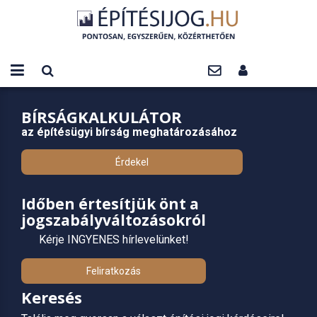
BÍRSÁGKALKULÁTOR
az építésügyi bírság meghatározásához
Érdekel
Időben értesítjük önt a
jogszabályváltozásokról
Kérje INGYENES hírlevelünket!
Feliratkozás
Keresés