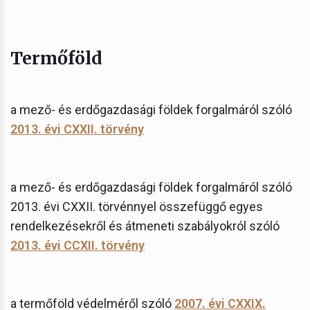
Termőföld
a mező- és erdőgazdasági földek forgalmáról szóló
2013. évi CXXII. törvény
a mező- és erdőgazdasági földek forgalmáról szóló
2013. évi CXXII. törvénnyel összefüggő egyes
rendelkezésekről és átmeneti szabályokról szóló
2013. évi CCXII. törvény
a termőföld védelméről szóló
2007. évi CXXIX.