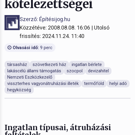
kötelezettségei
Szerző: Építésijog.hu
Közzétéve: 2008.08.08. 16:06 | Utolsó
frissítés: 2024.11.24. 11:40
Olvasási idő:
9 perc
társasház
szövetkezeti ház
ingatlan bérlete
lakáscélú állami támogatás
szocpol
devizahitel
Nemzeti Eszközkezelő
visszterhes vagyonátruházási illeték
termőföld
helyi adó
hegyközség
Ingatlan típusai, átruházási
feltételek