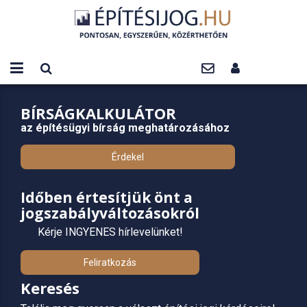
BÍRSÁGKALKULÁTOR
az építésügyi bírság meghatározásához
Érdekel
Időben értesítjük önt a
jogszabályváltozásokról
Kérje INGYENES hírlevelünket!
Feliratkozás
Keresés