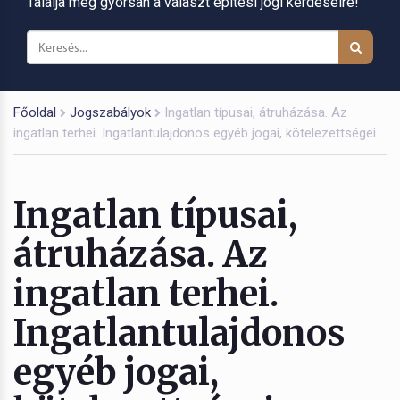
Találja meg gyorsan a választ építési jogi kérdéseire!
Főoldal
Jogszabályok
Ingatlan típusai, átruházása. Az
ingatlan terhei. Ingatlantulajdonos egyéb jogai, kötelezettségei
Ingatlan típusai,
átruházása. Az
ingatlan terhei.
Ingatlantulajdonos
egyéb jogai,