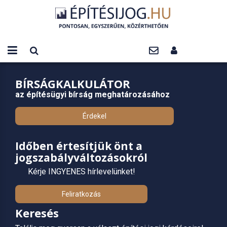
BÍRSÁGKALKULÁTOR
az építésügyi bírság meghatározásához
Érdekel
Időben értesítjük önt a
jogszabályváltozásokról
Kérje INGYENES hírlevelünket!
Feliratkozás
Keresés