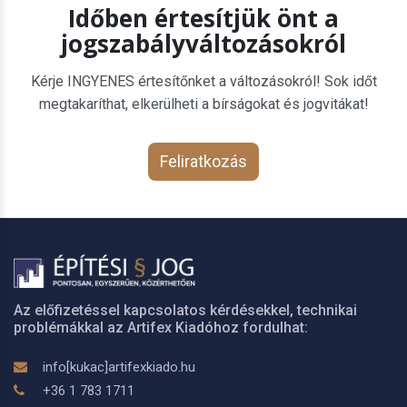
Időben értesítjük önt a
jogszabályváltozásokról
Kérje INGYENES értesítőnket a változásokról! Sok időt
megtakaríthat, elkerülheti a bírságokat és jogvitákat!
Feliratkozás
Az előfizetéssel kapcsolatos kérdésekkel, technikai
problémákkal az Artifex Kiadóhoz fordulhat:
info[kukac]artifexkiado.hu
+36 1 783 1711