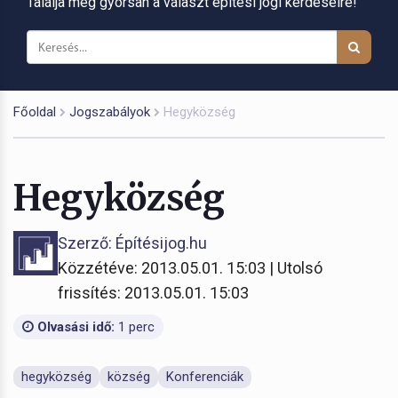
Találja meg gyorsan a választ építési jogi kérdéseire!
Főoldal
Jogszabályok
Hegyközség
Hegyközség
Szerző: Építésijog.hu
Közzétéve: 2013.05.01. 15:03 | Utolsó
frissítés: 2013.05.01. 15:03
Olvasási idő:
1 perc
hegyközség
község
Konferenciák