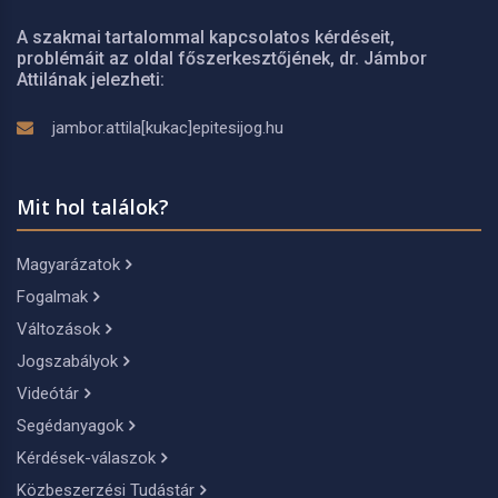
A szakmai tartalommal kapcsolatos kérdéseit,
problémáit az oldal főszerkesztőjének, dr. Jámbor
Attilának jelezheti:
jambor.attila[kukac]epitesijog.hu
Mit hol találok?
Magyarázatok
Fogalmak
Változások
Jogszabályok
Videótár
Segédanyagok
Kérdések-válaszok
Közbeszerzési Tudástár