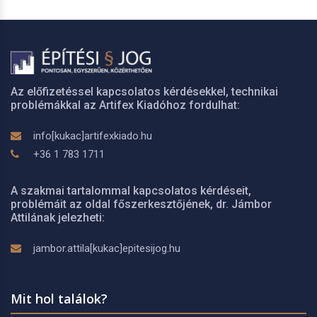
Az előfizetéssel kapcsolatos kérdésekkel, technikai
problémákkal az Artifex Kiadóhoz fordulhat:
info[kukac]artifexkiado.hu
+36 1 783 1711
A szakmai tartalommal kapcsolatos kérdéseit,
problémáit az oldal főszerkesztőjének, dr. Jámbor
Attilának jelezheti:
jambor.attila[kukac]epitesijog.hu
Mit hol találok?