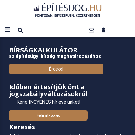
BÍRSÁGKALKULÁTOR
az építésügyi bírság meghatározásához
Érdekel
Időben értesítjük önt a
jogszabályváltozásokról
Kérje INGYENES hírlevelünket!
Feliratkozás
Keresés