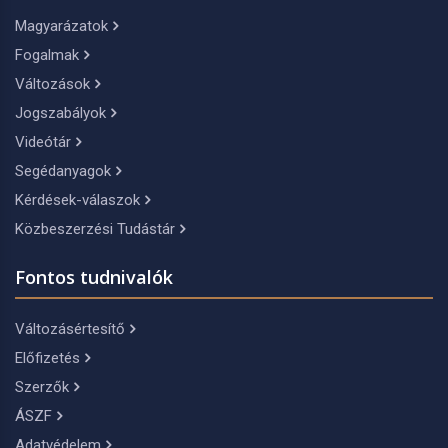
Magyarázatok
Fogalmak
Változások
Jogszabályok
Videótár
Segédanyagok
Kérdések-válaszok
Közbeszerzési Tudástár
Fontos tudnivalók
Változásértesítő
Előfizetés
Szerzők
ÁSZF
Adatvédelem