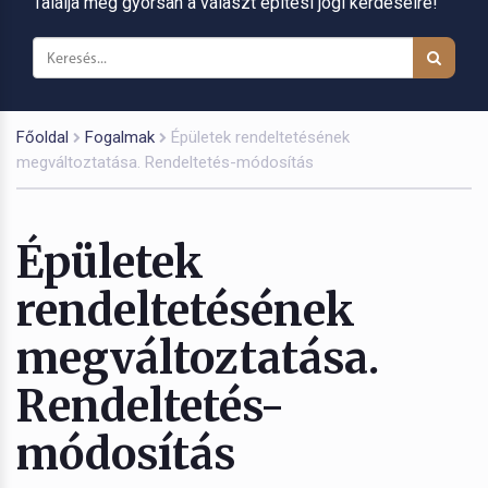
Találja meg gyorsan a választ építési jogi kérdéseire!
Főoldal
Fogalmak
Épületek rendeltetésének
megváltoztatása. Rendeltetés-módosítás
Épületek
rendeltetésének
megváltoztatása.
Rendeltetés-
módosítás