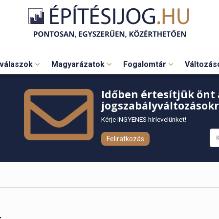
válaszok
Magyarázatok
Fogalomtár
Változá
Időben értesítjük önt 
jogszabályváltozásokr
Kérje INGYENES hírlevelünket!
Feliratkozás