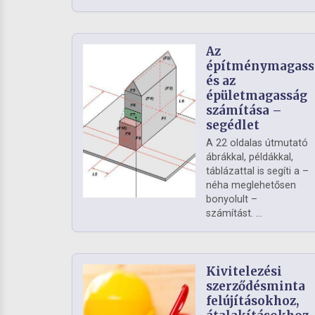
Az
építménymagass
és az
épületmagasság
számítása –
segédlet
A 22 oldalas útmutató
ábrákkal, példákkal,
táblázattal is segíti a –
néha meglehetősen
bonyolult –
számítást. ...
Kivitelezési
szerződésminta
felújításokhoz,