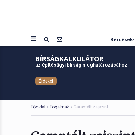
Kérdések-
BÍRSÁGKALKULÁTOR
az építésügyi bírság meghatározásához
Érdekel
Főoldal
Fogalmak
Garantált zajszint