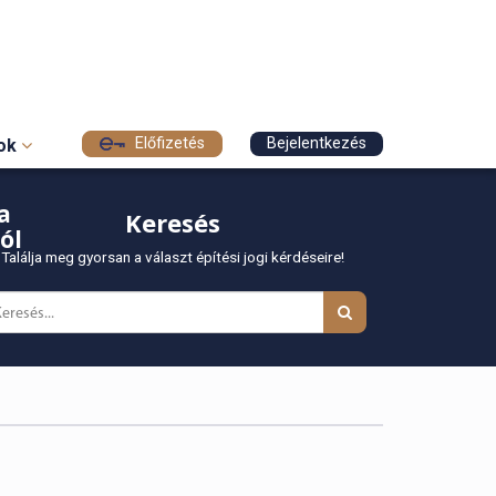
Előfizetés
Bejelentkezés
sok
a
Keresés
ól
Találja meg gyorsan a választ építési jogi kérdéseire!