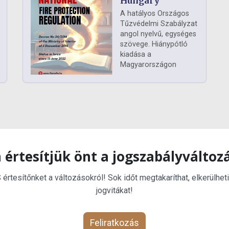
Hungary
A hatályos Országos
Tűzvédelmi Szabályzat
angol nyelvű, egységes
szövege. Hiánypótló
kiadása a
Magyarországon
 értesítjük önt a jogszabályváltoz
rtesítőnket a változásokról! Sok időt megtakaríthat, elkerülheti
jogvitákat!
Feliratkozás