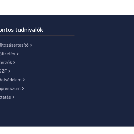
ontos tudnivalók
ltozásértesítő
őfizetés
zerzők
SZF
datvédelem
mpresszum
ktatás