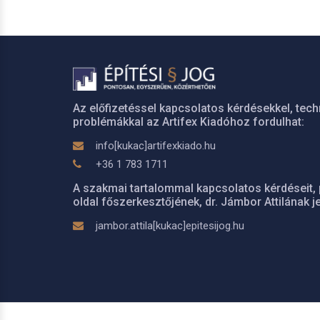
Az előfizetéssel kapcsolatos kérdésekkel, tech
problémákkal az Artifex Kiadóhoz fordulhat:
info[kukac]artifexkiado.hu
+36 1 783 1711
A szakmai tartalommal kapcsolatos kérdéseit, 
oldal főszerkesztőjének, dr. Jámbor Attilának je
jambor.attila[kukac]epitesijog.hu