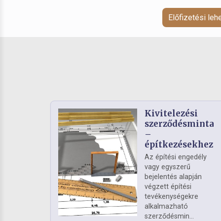
Előfizetési le
Kivitelezési
szerződésminta
–
építkezésekhez
Az építési engedély
vagy egyszerű
bejelentés alapján
végzett építési
tevékenységekre
alkalmazható
szerződésmin...