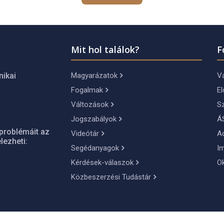
Mit hol találok?
F
Magyarázatok
Vá
nikai
Fogalmak
El
Változások
S
Jogszabályok
Á
problémáit az
Videótár
A
lezheti:
Segédanyagok
I
Kérdések-válaszok
O
Közbeszerzési Tudástár