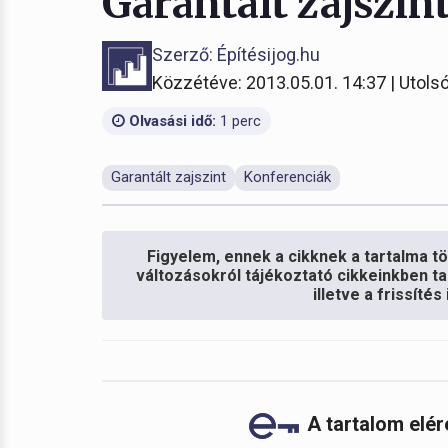
Garantált zajszin
Szerző: Építésijog.hu
Közzétéve: 2013.05.01. 14:37 | Utolsó
Olvasási idő:
1 perc
Garantált zajszint
Konferenciák
Figyelem, ennek a cikknek a tartalma töb
változásokról tájékoztató cikkeinkben ta
illetve a frissíté
A tartalom elé