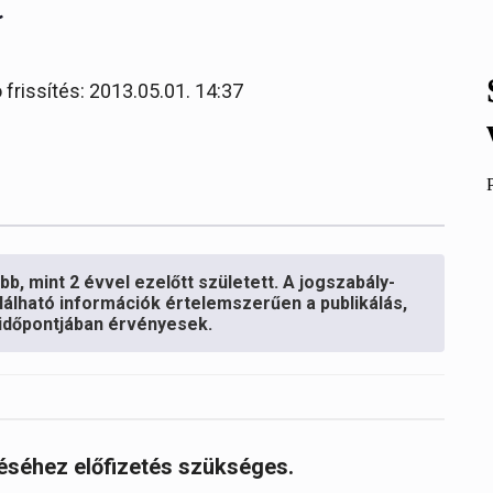
t
 frissítés: 2013.05.01. 14:37
b, mint 2 évvel ezelőtt született. A jogszabály-
lálható információk értelemszerűen a publikálás,
s időpontjában érvényesek.
réséhez előfizetés szükséges.