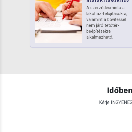
átalakításokhoz
A szerződésminta a
lakóház-felújításokra,
valamint a bővítéssel
nem járó tetőtér-
beépítésekre
alkalmazható.
Időben
Kérje INGYENES é