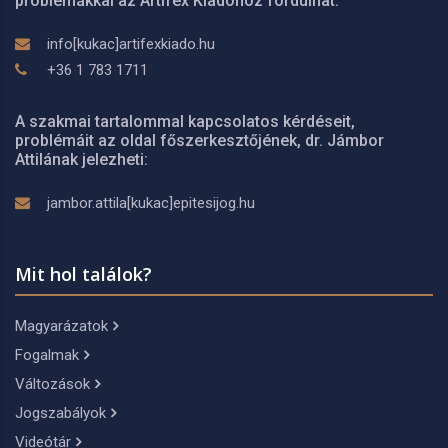
problémákkal az Artifex Kiadóhoz fordulhat:
info[kukac]artifexkiado.hu
+36 1 783 1711
A szakmai tartalommal kapcsolatos kérdéseit,
problémáit az oldal főszerkesztőjének, dr. Jámbor
Attilának jelezheti:
jambor.attila[kukac]epitesijog.hu
Mit hol találok?
Magyarázatok
Fogalmak
Változások
Jogszabályok
Videótár