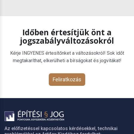
Időben értesítjük önt a
jogszabályváltozásokról
Kérje INGYENES értesítőnket a változásokról! Sok időt
megtakaríthat, elkerülheti a bírságokat és jogvitákat!
Feliratkozás
Az előfizetéssel kapcsolatos kérdésekkel, technikai