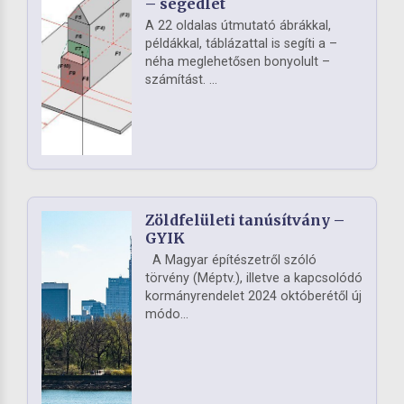
– segédlet
A 22 oldalas útmutató ábrákkal,
példákkal, táblázattal is segíti a –
néha meglehetősen bonyolult –
számítást. ...
Zöldfelületi tanúsítvány –
GYIK
A Magyar építészetről szóló
törvény (Méptv.), illetve a kapcsolódó
kormányrendelet 2024 októberétől új
módo...