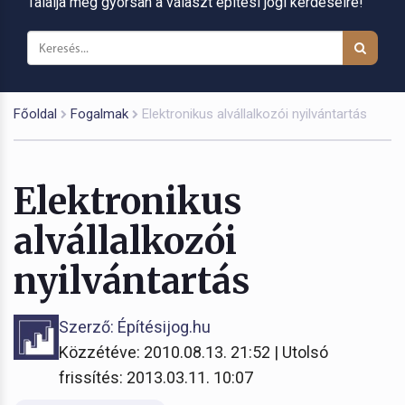
Találja meg gyorsan a választ építési jogi kérdéseire!
Főoldal
Fogalmak
Elektronikus alvállalkozói nyilvántartás
Elektronikus
alvállalkozói
nyilvántartás
Szerző: Építésijog.hu
Közzétéve: 2010.08.13. 21:52 | Utolsó
frissítés: 2013.03.11. 10:07