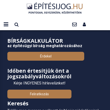
BÍRSÁGKALKULÁTOR
az építésügyi bírság meghatározásához
Érdekel
Időben értesítjük önt a
jogszabályváltozásokról
Kérje INGYENES hírlevelünket!
Feliratkozás
Keresés