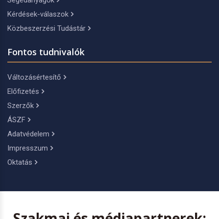
Segédanyagok
Kérdések-válaszok
Közbeszerzési Tudástár
Fontos tudnivalók
Változásértesítő
Előfizetés
Szerzők
ÁSZF
Adatvédelem
Impresszum
Oktatás
Szakmai és médiapartnerek: