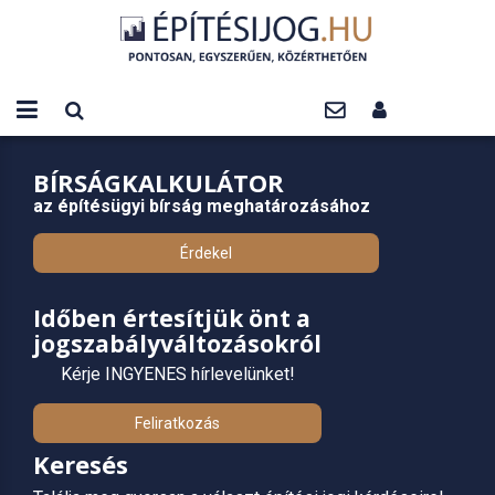
BÍRSÁGKALKULÁTOR
az építésügyi bírság meghatározásához
Érdekel
Időben értesítjük önt a
jogszabályváltozásokról
Kérje INGYENES hírlevelünket!
Feliratkozás
Keresés