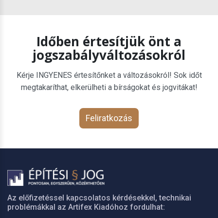
Időben értesítjük önt a
jogszabályváltozásokról
Kérje INGYENES értesítőnket a változásokról! Sok időt
megtakaríthat, elkerülheti a bírságokat és jogvitákat!
Feliratkozás
Az előfizetéssel kapcsolatos kérdésekkel, technikai
problémákkal az Artifex Kiadóhoz fordulhat: