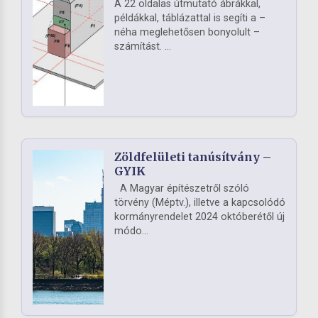
A 22 oldalas útmutató ábrákkal,
példákkal, táblázattal is segíti a –
néha meglehetősen bonyolult –
számítást. ...
Zöldfelületi tanúsítvány –
GYIK
A Magyar építészetről szóló
törvény (Méptv.), illetve a kapcsolódó
kormányrendelet 2024 októberétől új
módo...