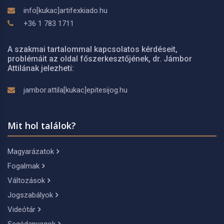
info[kukac]artifexkiado.hu
+36 1 783 1711
A szakmai tartalommal kapcsolatos kérdéseit,
problémáit az oldal főszerkesztőjének, dr. Jámbor
Attilának jelezheti:
jambor.attila[kukac]epitesijog.hu
Mit hol találok?
Magyarázatok
Fogalmak
Változások
Jogszabályok
Videótár