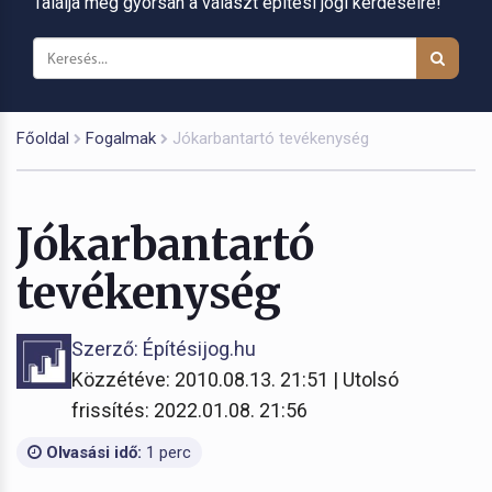
Találja meg gyorsan a választ építési jogi kérdéseire!
Főoldal
Fogalmak
Jókarbantartó tevékenység
Jókarbantartó
tevékenység
Szerző: Építésijog.hu
Közzétéve: 2010.08.13. 21:51 | Utolsó
frissítés: 2022.01.08. 21:56
Olvasási idő:
1 perc